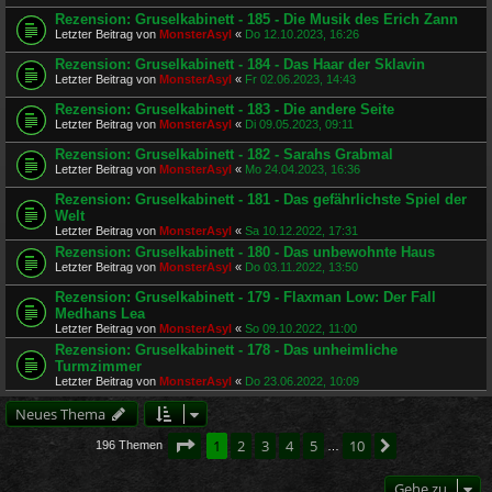
Rezension: Gruselkabinett - 185 - Die Musik des Erich Zann
Letzter Beitrag von
MonsterAsyl
«
Do 12.10.2023, 16:26
Rezension: Gruselkabinett - 184 - Das Haar der Sklavin
Letzter Beitrag von
MonsterAsyl
«
Fr 02.06.2023, 14:43
Rezension: Gruselkabinett - 183 - Die andere Seite
Letzter Beitrag von
MonsterAsyl
«
Di 09.05.2023, 09:11
Rezension: Gruselkabinett - 182 - Sarahs Grabmal
Letzter Beitrag von
MonsterAsyl
«
Mo 24.04.2023, 16:36
Rezension: Gruselkabinett - 181 - Das gefährlichste Spiel der
Welt
Letzter Beitrag von
MonsterAsyl
«
Sa 10.12.2022, 17:31
Rezension: Gruselkabinett - 180 - Das unbewohnte Haus
Letzter Beitrag von
MonsterAsyl
«
Do 03.11.2022, 13:50
Rezension: Gruselkabinett - 179 - Flaxman Low: Der Fall
Medhans Lea
Letzter Beitrag von
MonsterAsyl
«
So 09.10.2022, 11:00
Rezension: Gruselkabinett - 178 - Das unheimliche
Turmzimmer
Letzter Beitrag von
MonsterAsyl
«
Do 23.06.2022, 10:09
Neues Thema
Seite
1
von
10
1
2
3
4
5
10
Nächste
196 Themen
…
Gehe zu