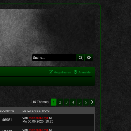
Suche
Erweiterte Suche
Registrieren
Anmelden
1
2
3
4
5
6
Nächste
110 Themen
ZUGRIFFE
LETZTER BEITRAG
von
MonsterAsyl
46981
Mo 08.06.2026, 10:23
von
MonsterAsyl