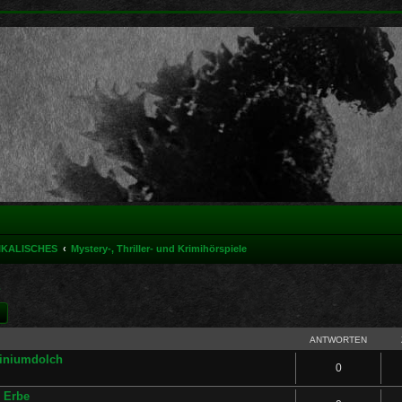
IKALISCHES
Mystery-, Thriller- und Krimihörspiele
e
he
Erweiterte Suche
ANTWORTEN
miniumdolch
0
s Erbe