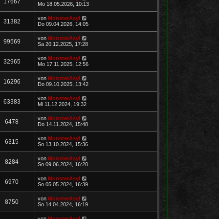
17667
Mo 18.05.2026, 10:13
von
MonsterAsyl
31382
Do 09.04.2026, 14:05
von
MonsterAsyl
99569
Sa 20.12.2025, 17:28
von
MonsterAsyl
32965
Mo 17.11.2025, 12:56
von
MonsterAsyl
16296
Do 09.10.2025, 13:42
von
MonsterAsyl
63383
Mi 11.12.2024, 19:32
von
MonsterAsyl
6478
Do 14.11.2024, 15:48
von
MonsterAsyl
6315
So 13.10.2024, 15:36
von
MonsterAsyl
8284
So 09.06.2024, 16:20
von
MonsterAsyl
6970
So 05.05.2024, 16:39
von
MonsterAsyl
8750
So 14.04.2024, 16:19
von
MonsterAsyl