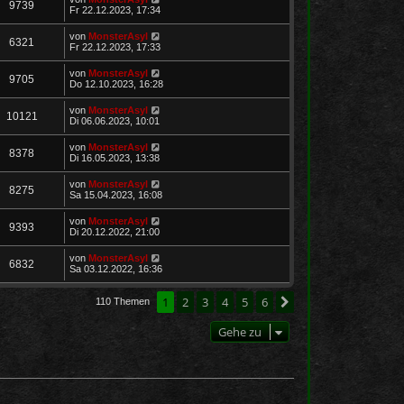
9739
Fr 22.12.2023, 17:34
von
MonsterAsyl
6321
Fr 22.12.2023, 17:33
von
MonsterAsyl
9705
Do 12.10.2023, 16:28
von
MonsterAsyl
10121
Di 06.06.2023, 10:01
von
MonsterAsyl
8378
Di 16.05.2023, 13:38
von
MonsterAsyl
8275
Sa 15.04.2023, 16:08
von
MonsterAsyl
9393
Di 20.12.2022, 21:00
von
MonsterAsyl
6832
Sa 03.12.2022, 16:36
1
2
3
4
5
6
Nächste
110 Themen
Gehe zu