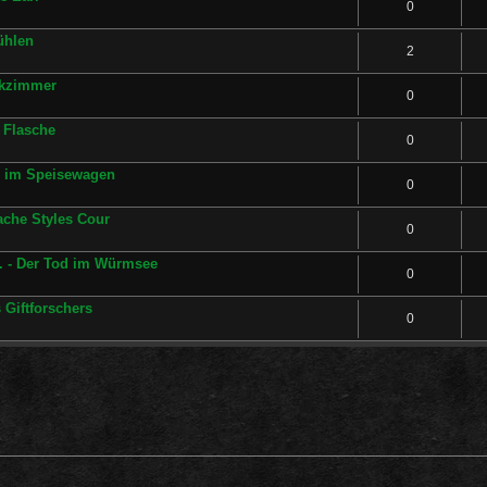
0
ühlen
2
ikzimmer
0
e Flasche
0
n im Speisewagen
0
ache Styles Cour
0
I. - Der Tod im Würmsee
0
 Giftforschers
0