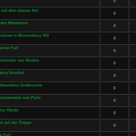
0
e mit dem blauen Hut
0
e des Mandarins
0
 Schnee in Bloomsbury Hill
0
rster Fall
0
uenmörder von Boston
0
Harry Houdini
0
schwundene Grafensohn
0
pensammler von Paris
0
urys Hände
0
en auf der Treppe
0
e Earl