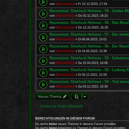
von
MonsterAsyl
»
Fr 22.12.2023, 17:34
Rezension: Sherlock Holmes - 59 - Gottes M
von
MonsterAsyl
»
Do 02.11.2023, 18:10
Rezension: Sherlock Holmes - 58 - Das Mus
von
MonsterAsyl
»
Do 12.10.2023, 16:28
Rezension: Sherlock Holmes - 57 - Die viert
von
MonsterAsyl
»
Di 06.06.2023, 10:01
Rezension: Sherlock Holmes - 56 - Der Man
von
MonsterAsyl
»
Di 16.05.2023, 13:38
Rezension: Sherlock Holmes - 55 - Geheims
von
MonsterAsyl
»
Sa 15.04.2023, 16:08
Rezension: Sherlock Holmes - 50 - Ludwig I
von
MonsterAsyl
»
Di 20.12.2022, 21:00
Rezension: Sherlock Holmes - 54 - Tod eines
von
MonsterAsyl
»
Sa 03.12.2022, 16:36
Neues Thema
Zurück zur Foren-Übersicht
BERECHTIGUNGEN IN DIESEM FORUM
Du darfst
keine
neuen Themen in diesem Forum erstellen.
Du darfst
keine
Antworten zu Themen in diesem Forum erstellen.