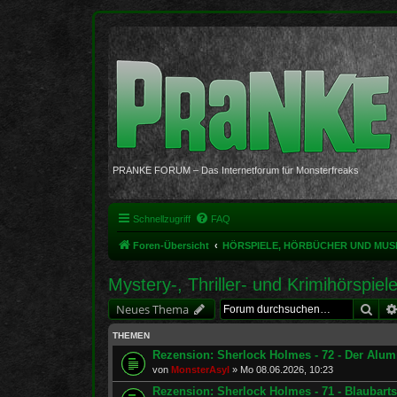
PRANKE FORUM – Das Internetforum für Monsterfreaks
Schnellzugriff
FAQ
Foren-Übersicht
HÖRSPIELE, HÖRBÜCHER UND MUS
Mystery-, Thriller- und Krimihörspiel
Suc
Neues Thema
THEMEN
Rezension: Sherlock Holmes - 72 - Der Alu
von
MonsterAsyl
»
Mo 08.06.2026, 10:23
Rezension: Sherlock Holmes - 71 - Blaubart