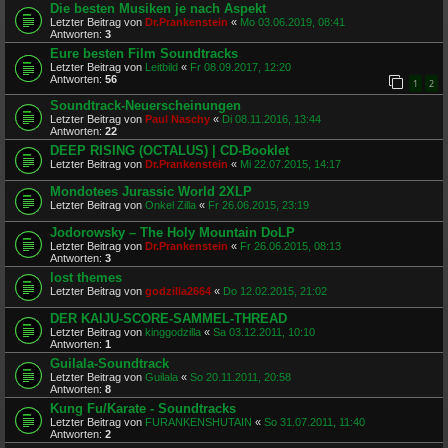
Die besten Musiken je nach Aspekt
Letzter Beitrag von
Dr.Prankenstein
«
Mo 03.06.2019, 08:41
Antworten:
3
Eure besten Film Soundtracks
Letzter Beitrag von
Leitbild
«
Fr 08.09.2017, 12:20
Antworten:
56
1
2
Soundtrack-Neuerscheinungen
Letzter Beitrag von
Paul Naschy
«
Di 08.11.2016, 13:44
Antworten:
22
DEEP RISING (OCTALUS) | CD-Booklet
Letzter Beitrag von
Dr.Prankenstein
«
Mi 22.07.2015, 14:17
Mondotees Jurassic World 2XLP
Letzter Beitrag von
Onkel Zilla
«
Fr 26.06.2015, 23:19
Jodorowsky – The Holy Mountain DoLP
Letzter Beitrag von
Dr.Prankenstein
«
Fr 26.06.2015, 08:13
Antworten:
3
lost themes
Letzter Beitrag von
godzilla2664
«
Do 12.02.2015, 21:02
DER KAIJU-SCORE-SAMMEL-THREAD
Letzter Beitrag von
kinggodzilla
«
Sa 03.12.2011, 10:10
Antworten:
1
Guilala-Soundtrack
Letzter Beitrag von
Guilala
«
So 20.11.2011, 20:58
Antworten:
8
Kung Fu/Karate - Soundtracks
Letzter Beitrag von
FURANKENSHUTAIN
«
So 31.07.2011, 11:40
Antworten:
2