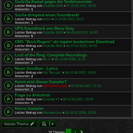
Godzilla Kampf gegen die Teufelsmonster
Letzter Beitrag von
Godzilla-2000
«
Fr 20.05.2011, 20:20
Antworten:
1
Suche dringend einen Soundtrack!
Letzter Beitrag von
Astro
«
Di 14.09.2010, 23:27
Antworten:
1
UFO-Soundtrack von Barry Gray
Letzter Beitrag von
Godzilla 3000
«
Mo 08.03.2010, 16:30
Antworten:
5
OMS "Buck Rogers" als legaler kostenloser Download
Letzter Beitrag von
Godzilla 3000
«
So 07.03.2010, 06:59
Antworten:
4
Lord of the Ring: Complete Recordings
Letzter Beitrag von
Mr. C
«
Mo 10.08.2009, 11:14
Antworten:
2
Never Goodbye - Lyrics
Letzter Beitrag von
Kai "the spy"
«
So 10.06.2007, 16:00
Antworten:
2
Kennt eine diesen Sampler?
Letzter Beitrag von
Dr.Prankenstein
«
Di 03.04.2007, 21:19
Antworten:
2
Frage zu Antichrist
Letzter Beitrag von
Godzilla XT
«
Mi 14.03.2007, 15:33
Antworten:
6
Horror-Sampler
Letzter Beitrag von
MonsterZero
«
So 26.02.2006, 15:59
Neues Thema
1
2
Nächste
28 Themen