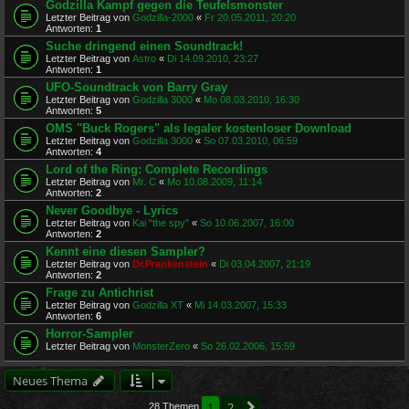
Godzilla Kampf gegen die Teufelsmonster
Letzter Beitrag von
Godzilla-2000
«
Fr 20.05.2011, 20:20
Antworten:
1
Suche dringend einen Soundtrack!
Letzter Beitrag von
Astro
«
Di 14.09.2010, 23:27
Antworten:
1
UFO-Soundtrack von Barry Gray
Letzter Beitrag von
Godzilla 3000
«
Mo 08.03.2010, 16:30
Antworten:
5
OMS "Buck Rogers" als legaler kostenloser Download
Letzter Beitrag von
Godzilla 3000
«
So 07.03.2010, 06:59
Antworten:
4
Lord of the Ring: Complete Recordings
Letzter Beitrag von
Mr. C
«
Mo 10.08.2009, 11:14
Antworten:
2
Never Goodbye - Lyrics
Letzter Beitrag von
Kai "the spy"
«
So 10.06.2007, 16:00
Antworten:
2
Kennt eine diesen Sampler?
Letzter Beitrag von
Dr.Prankenstein
«
Di 03.04.2007, 21:19
Antworten:
2
Frage zu Antichrist
Letzter Beitrag von
Godzilla XT
«
Mi 14.03.2007, 15:33
Antworten:
6
Horror-Sampler
Letzter Beitrag von
MonsterZero
«
So 26.02.2006, 15:59
Neues Thema
1
2
Nächste
28 Themen