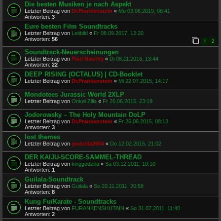
Die besten Musiken je nach Aspekt
Letzter Beitrag von
Dr.Prankenstein
«
Mo 03.06.2019, 08:41
Antworten:
3
Eure besten Film Soundtracks
Letzter Beitrag von
Leitbild
«
Fr 08.09.2017, 12:20
Antworten:
56
1
2
Soundtrack-Neuerscheinungen
Letzter Beitrag von
Paul Naschy
«
Di 08.11.2016, 13:44
Antworten:
22
DEEP RISING (OCTALUS) | CD-Booklet
Letzter Beitrag von
Dr.Prankenstein
«
Mi 22.07.2015, 14:17
Mondotees Jurassic World 2XLP
Letzter Beitrag von
Onkel Zilla
«
Fr 26.06.2015, 23:19
Jodorowsky – The Holy Mountain DoLP
Letzter Beitrag von
Dr.Prankenstein
«
Fr 26.06.2015, 08:13
Antworten:
3
lost themes
Letzter Beitrag von
godzilla2664
«
Do 12.02.2015, 21:02
DER KAIJU-SCORE-SAMMEL-THREAD
Letzter Beitrag von
kinggodzilla
«
Sa 03.12.2011, 10:10
Antworten:
1
Guilala-Soundtrack
Letzter Beitrag von
Guilala
«
So 20.11.2011, 20:58
Antworten:
8
Kung Fu/Karate - Soundtracks
Letzter Beitrag von
FURANKENSHUTAIN
«
So 31.07.2011, 11:40
Antworten:
2