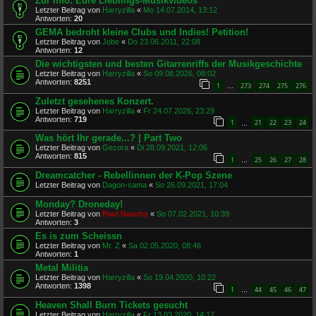
Zur Info: Eure Lieblings-Musikvideos
Letzter Beitrag von
Harryzilla
«
Mo 14.07.2014, 13:12
Antworten:
20
GEMA bedroht kleine Clubs und Indies! Petition!
Letzter Beitrag von
Jobe
«
Do 23.06.2011, 22:08
Antworten:
12
Die wichtigsten und besten Gitarrenriffs der Musikgeschichte
Letzter Beitrag von
Harryzilla
«
So 09.08.2026, 08:02
Antworten:
8251
1
273
274
275
276
…
Zuletzt gesehenes Konzert.
Letzter Beitrag von
Harryzilla
«
Fr 24.07.2026, 23:29
Antworten:
719
1
21
22
23
24
…
Was hört Ihr gerade...? | Part Two
Letzter Beitrag von
Gezora
«
Di 28.09.2021, 12:06
Antworten:
815
1
25
26
27
28
…
Dreamcatcher - Rebellinnen der K-Pop Szene
Letzter Beitrag von
Dagon-sama
«
So 26.09.2021, 17:04
Monday? Droneday!
Letzter Beitrag von
Paul Naschy
«
So 07.02.2021, 10:39
Antworten:
3
Es is zum Scheissn
Letzter Beitrag von
Mr. Z
«
Sa 02.05.2020, 08:46
Antworten:
1
Metal Militia
Letzter Beitrag von
Harryzilla
«
So 19.04.2020, 10:22
Antworten:
1398
1
44
45
46
47
…
Heaven Shall Burn Tickets gesucht
Letzter Beitrag von
Harryzilla
«
Fr 13.03.2020, 14:17