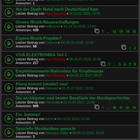
Antworten:
1
Als der Death Metal nach Deutschland kam
Letzter Beitrag von
Paul Naschy
«
Di 11.02.2020, 10:55
Unsere Musik-Neuanschaffungen
Letzter Beitrag von
hellbound
«
So 14.10.2018, 13:30
Antworten:
439
1
12
13
14
15
…
Eigene Musik-Projekte?
Letzter Beitrag von
Gezora
«
Mo 08.10.2018, 12:09
Antworten:
58
1
2
VIVA ELEKTRONIKA Teil 2
Letzter Beitrag von
Paul Naschy
«
Mi 28.03.2018, 10:46
Antworten:
217
1
5
6
7
8
…
Empfehlenswerte Mailorders für Vinylfreunde
Letzter Beitrag von
Paul Naschy
«
Mo 02.10.2017, 08:47
Klang kommt (wieder) neu!
Letzter Beitrag von
Deewani
«
Di 25.07.2017, 19:12
Antworten:
4
Die wichtigsten und besten Bassläufe der Musikgeschichte.
Letzter Beitrag von
Harryzilla
«
Di 18.04.2017, 19:30
Antworten:
969
1
30
31
32
33
…
Ein Jammer!
Letzter Beitrag von
Astro
«
Mo 11.01.2016, 21:46
Antworten:
9
Spezielle Musikvideos gesucht
Letzter Beitrag von
Dinosaur Valley
«
Mi 09.12.2015, 19:02
Antworten:
3