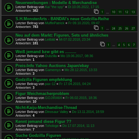
Neuerwerbungen : Modelle & Merchandise
Letzter Beitrag von
Kai "the spy"
«
Di 10.05.2022, 17:15
Antworten:
382
1
10
11
12
13
…
S.H.MonsterArts - BANDAI's neue Godzilla-Reihe
Letzter Beitrag von
MuffinPatrick
«
Fr 09.10.2020, 09:47
Antworten:
783
1
24
25
26
27
…
Neu auf dem Markt: Figuren, Sets und ähnliches
Letzter Beitrag von
Leitbild
«
Mi 07.02.2018, 23:34
Antworten:
181
1
4
5
6
7
…
Weiß jemand bzw gibt es .........
Letzter Beitrag von
Dubzilla
«
Mo 19.06.2017, 08:36
Antworten:
1
Preis-Info Yahoo Auctions Japan/ebay
Letzter Beitrag von
Gamemys
«
Mo 28.12.2015, 13:33
Antworten:
3
Godzilla Figuren empfehlung
Letzter Beitrag von
pax-12
«
Fr 17.04.2015, 04:24
Antworten:
3
Figur Weichmacherproblem
Letzter Beitrag von
GOJIRA64
«
Fr 06.02.2015, 18:36
Antworten:
10
Nicht-Kaiju-Merchandise-Thread
Letzter Beitrag von
Dinosaur Valley
«
Do 13.11.2014, 18:59
Antworten:
4
Kennt jemand diese Figur ??
Letzter Beitrag von
Tohologe
«
Do 17.07.2014, 11:13
Antworten:
7
Suche Godzilla Figuren