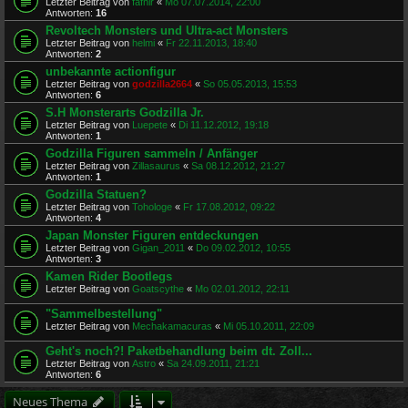
Letzter Beitrag von
fafnir
«
Mo 07.07.2014, 22:00
Antworten:
16
Revoltech Monsters und Ultra-act Monsters
Letzter Beitrag von
helmi
«
Fr 22.11.2013, 18:40
Antworten:
2
unbekannte actionfigur
Letzter Beitrag von
godzilla2664
«
So 05.05.2013, 15:53
Antworten:
6
S.H Monsterarts Godzilla Jr.
Letzter Beitrag von
Luepete
«
Di 11.12.2012, 19:18
Antworten:
1
Godzilla Figuren sammeln / Anfänger
Letzter Beitrag von
Zillasaurus
«
Sa 08.12.2012, 21:27
Antworten:
1
Godzilla Statuen?
Letzter Beitrag von
Tohologe
«
Fr 17.08.2012, 09:22
Antworten:
4
Japan Monster Figuren entdeckungen
Letzter Beitrag von
Gigan_2011
«
Do 09.02.2012, 10:55
Antworten:
3
Kamen Rider Bootlegs
Letzter Beitrag von
Goatscythe
«
Mo 02.01.2012, 22:11
"Sammelbestellung"
Letzter Beitrag von
Mechakamacuras
«
Mi 05.10.2011, 22:09
Geht's noch?! Paketbehandlung beim dt. Zoll...
Letzter Beitrag von
Astro
«
Sa 24.09.2011, 21:21
Antworten:
6
Neues Thema