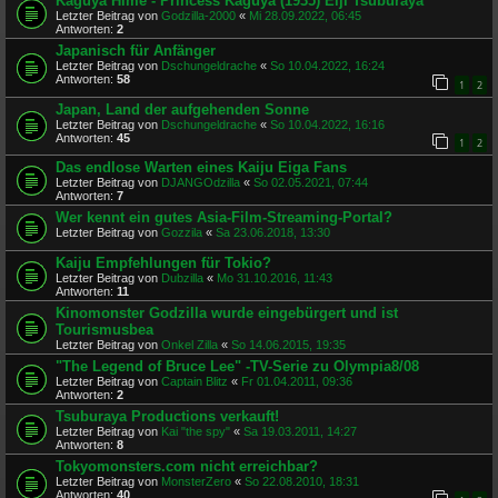
Kaguya Hime - Princess Kaguya (1935) Eiji Tsuburaya
Letzter Beitrag von
Godzilla-2000
«
Mi 28.09.2022, 06:45
Antworten:
2
Japanisch für Anfänger
Letzter Beitrag von
Dschungeldrache
«
So 10.04.2022, 16:24
Antworten:
58
1
2
Japan, Land der aufgehenden Sonne
Letzter Beitrag von
Dschungeldrache
«
So 10.04.2022, 16:16
Antworten:
45
1
2
Das endlose Warten eines Kaiju Eiga Fans
Letzter Beitrag von
DJANGOdzilla
«
So 02.05.2021, 07:44
Antworten:
7
Wer kennt ein gutes Asia-Film-Streaming-Portal?
Letzter Beitrag von
Gozzila
«
Sa 23.06.2018, 13:30
Kaiju Empfehlungen für Tokio?
Letzter Beitrag von
Dubzilla
«
Mo 31.10.2016, 11:43
Antworten:
11
Kinomonster Godzilla wurde eingebürgert und ist
Tourismusbea
Letzter Beitrag von
Onkel Zilla
«
So 14.06.2015, 19:35
"The Legend of Bruce Lee" -TV-Serie zu Olympia8/08
Letzter Beitrag von
Captain Blitz
«
Fr 01.04.2011, 09:36
Antworten:
2
Tsuburaya Productions verkauft!
Letzter Beitrag von
Kai "the spy"
«
Sa 19.03.2011, 14:27
Antworten:
8
Tokyomonsters.com nicht erreichbar?
Letzter Beitrag von
MonsterZero
«
So 22.08.2010, 18:31
Antworten:
40