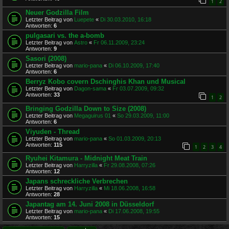
1
2
Neuer Godzilla Film
Letzter Beitrag von
Luepete
«
Di 30.03.2010, 16:18
Antworten:
6
pulgasari vs. the a-bomb
Letzter Beitrag von
Astro
«
Fr 06.11.2009, 23:24
Antworten:
9
Sasori (2008)
Letzter Beitrag von
mario-pana
«
Di 06.10.2009, 17:40
Antworten:
6
Berryz Kobo covern Dschinghis Khan und Musical
Letzter Beitrag von
Dagon-sama
«
Fr 03.07.2009, 09:32
Antworten:
33
1
2
Bringing Godzilla Down to Size (2008)
Letzter Beitrag von
Megaguirus 01
«
So 29.03.2009, 11:00
Antworten:
6
Viyuden - Thread
Letzter Beitrag von
mario-pana
«
So 01.03.2009, 20:13
Antworten:
115
1
2
3
4
Ryuhei Kitamura - Midnight Meat Train
Letzter Beitrag von
Harryzilla
«
Fr 29.08.2008, 07:26
Antworten:
12
Japans schreckliche Verbrechen
Letzter Beitrag von
Harryzilla
«
Mi 18.06.2008, 16:58
Antworten:
28
Japantag am 14. Juni 2008 in Düsseldorf
Letzter Beitrag von
mario-pana
«
Di 17.06.2008, 19:55
Antworten:
15