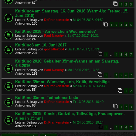
Antworten:
87
1
2
3
KultKino4 am Samstag, 16. Juni 2018 (Warm-Up: Freitag, 15.
Juni 2018)
Letzter Beitrag von
Dr.Prankenstein
«
Mi 04.07.2018, 04:52
Antworten:
130
1
2
3
4
5
KultKino 2018 - An welchem Wochenende?
Letzter Beitrag von
Paul Naschy
«
Sa 07.10.2017, 10:31
Antworten:
24
KultKino3 am 10. Juni 2017
Letzter Beitrag von
godzilla2664
«
Sa 15.07.2017, 15:33
Antworten:
204
1
4
5
6
7
…
KultKino 2016: Geballter 35mm-Wahnsinn am Samstag,
4.6.2016
Letzter Beitrag von
Paul Naschy
«
Mo 13.06.2016, 13:35
Antworten:
193
1
4
5
6
7
…
KultKino 35mm: Wünsche, Lob, Kritik, Vorschläge
Letzter Beitrag von
Dr.Prankenstein
«
Mo 06.06.2016, 14:33
Antworten:
55
1
2
KultKino 35mm: Teilnehmer-Liste
Letzter Beitrag von
Dr.Prankenstein
«
Fr 13.05.2016, 10:40
Antworten:
63
1
2
3
KultKino 2015: Kinski, Godzilla, Tollwütige, Frauenpower -
alles in 35mm!
Letzter Beitrag von
Dr.Prankenstein
«
Mi 24.06.2015, 19:14
Antworten:
188
1
4
5
6
7
…