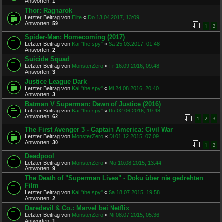
Antworten:
1
Thor: Ragnarok
Letzter Beitrag von
Elite
«
Do 13.04.2017, 13:09
Antworten:
59
1
2
Spider-Man: Homecoming (2017)
Letzter Beitrag von
Kai "the spy"
«
Sa 25.03.2017, 01:48
Antworten:
2
Suicide Squad
Letzter Beitrag von
MonsterZero
«
Fr 16.09.2016, 09:48
Antworten:
3
Justice League Dark
Letzter Beitrag von
Kai "the spy"
«
Mi 24.08.2016, 20:40
Antworten:
3
Batman V Superman: Dawn of Justice (2016)
Letzter Beitrag von
Kai "the spy"
«
Do 02.06.2016, 19:48
Antworten:
62
1
2
3
The First Avenger 3 - Captain America: Civil War
Letzter Beitrag von
MonsterZero
«
Di 01.12.2015, 07:09
Antworten:
30
1
2
Deadpool
Letzter Beitrag von
MonsterZero
«
Mo 10.08.2015, 13:44
Antworten:
9
The Death of "Superman Lives" - Doku über nie gedrehten
Film
Letzter Beitrag von
Kai "the spy"
«
Sa 18.07.2015, 19:58
Antworten:
2
Daredevil & Co.: Marvel bei Netflix
Letzter Beitrag von
MonsterZero
«
Mi 08.07.2015, 05:36
Antworten:
1