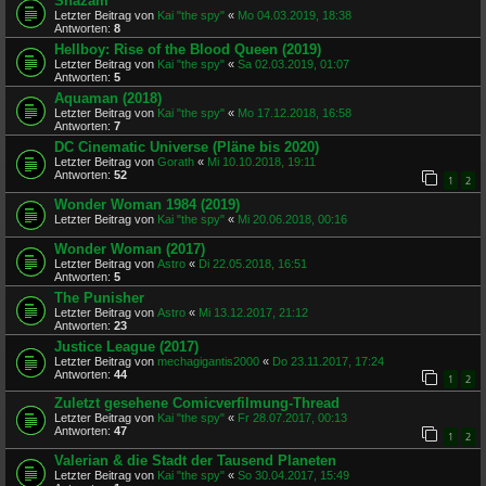
Shazam
Letzter Beitrag von
Kai "the spy"
«
Mo 04.03.2019, 18:38
Antworten:
8
Hellboy: Rise of the Blood Queen (2019)
Letzter Beitrag von
Kai "the spy"
«
Sa 02.03.2019, 01:07
Antworten:
5
Aquaman (2018)
Letzter Beitrag von
Kai "the spy"
«
Mo 17.12.2018, 16:58
Antworten:
7
DC Cinematic Universe (Pläne bis 2020)
Letzter Beitrag von
Gorath
«
Mi 10.10.2018, 19:11
Antworten:
52
1
2
Wonder Woman 1984 (2019)
Letzter Beitrag von
Kai "the spy"
«
Mi 20.06.2018, 00:16
Wonder Woman (2017)
Letzter Beitrag von
Astro
«
Di 22.05.2018, 16:51
Antworten:
5
The Punisher
Letzter Beitrag von
Astro
«
Mi 13.12.2017, 21:12
Antworten:
23
Justice League (2017)
Letzter Beitrag von
mechagigantis2000
«
Do 23.11.2017, 17:24
Antworten:
44
1
2
Zuletzt gesehene Comicverfilmung-Thread
Letzter Beitrag von
Kai "the spy"
«
Fr 28.07.2017, 00:13
Antworten:
47
1
2
Valerian & die Stadt der Tausend Planeten
Letzter Beitrag von
Kai "the spy"
«
So 30.04.2017, 15:49