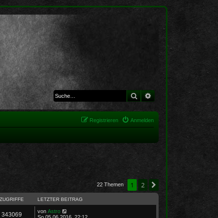
Suche
Erweiterte Suche
Registrieren
Anmelden
1
2
Nächste
22 Themen
ZUGRIFFE
LETZTER BEITRAG
von
Astro
343069
So 05.06.2016, 22:12