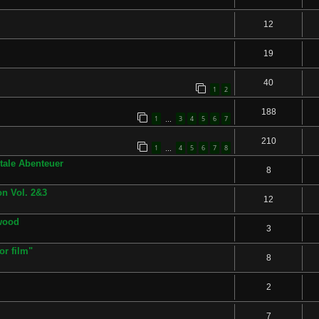
12
19
40
1
2
188
1
3
4
5
6
7
…
210
1
4
5
6
7
8
…
ntale Abenteuer
8
n Vol. 2&3
12
ywood
3
or film"
8
2
7