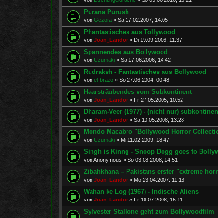
Purana Purush
von
Gezora
»
Sa 17.02.2007, 14:05
Phantastisches aus Tollywood
von
Joan_Landor
»
Di 19.09.2006, 11:37
Spannendes aus Bollywood
von
Uzumaki
»
Sa 17.06.2006, 14:42
Rudraksh - Fantastisches aus Bollywood
von
el-brazo
»
So 27.06.2004, 00:48
Haarsträubendes vom Subkontinent
von
Joan_Landor
»
Fr 27.05.2005, 10:52
Dharam-Veer (1977) - (nicht nur) subkontine
von
Joan_Landor
»
Sa 10.05.2008, 13:28
Mondo Macabro "Bollywood Horror Collectio
von
Uzumaki
»
Mi 11.02.2009, 18:47
Singh is Kinng - Snoop Dogg goes to Boll
von
Anonymous
»
So 03.08.2008, 14:51
Zibahkhana – Pakistans erster "extreme horr
von
Joan_Landor
»
Mo 23.04.2007, 11:13
Wahan ke Log (1967) - Indische Aliens
von
Joan_Landor
»
Fr 18.07.2008, 15:11
Sylvester Stallone geht zum Bollywoodfilm