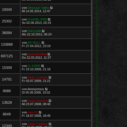
von
Dinosaur Valley
19340
Mi 14.05.2014, 12:47
von
Godzilla-2000
25302
So 02.06.2013, 02:24
von
Harryzilla
36094
Mo 22.10.2012, 06:24
von
KK NULL
133888
Fr 27.04.2012, 23:19
von
godzilla2664
697125
Do 22.03.2012, 11:37
von
Q-X2009
15309
Fr 23.10.2009, 21:16
von
Joan_Landor
14701
Fr 03.07.2009, 21:21
von
Anonymous
9088
Di 05.08.2008, 15:02
von
Joan_Landor
13628
Mi 23.07.2008, 08:40
von
caro31
8649
Fr 18.07.2008, 18:45
von
Joan_Landor
12340