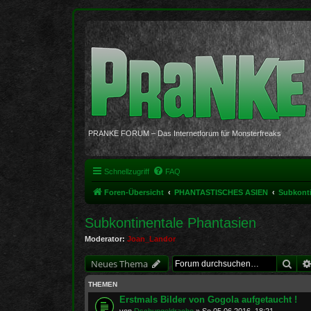
PRANKE FORUM – Das Internetforum für Monsterfreaks
Schnellzugriff
FAQ
Foren-Übersicht
PHANTASTISCHES ASIEN
Subkonti
Subkontinentale Phantasien
Moderator:
Joan_Landor
Suc
Neues Thema
THEMEN
Erstmals Bilder von Gogola aufgetaucht !
von
Dschungeldrache
»
So 05.06.2016, 18:21