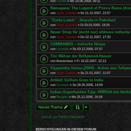
von
Gorath
»
Mo 16.06.2008, 09:11
Ramayana: The Legend of Prince Rama (Anim
von
Joan_Landor
»
So 21.10.2007, 22:57
"Zinda Laash" - Dracula in Pakistan!
von
Joan_Landor
»
Di 29.03.2005, 19:26
Neuer Shop für (nicht nur) obksure indische
von
Joan_Landor
»
Do 22.11.2007, 17:33
COMMANDO – Indische Ninjas
von
Uzumaki
»
So 03.12.2006, 07:57
Tim Mälzer der Bollywood-Hasser
von
Anonymous
»
Fr 16.02.2007, 22:13
Vijayendra Varma (2004) - Action aus Tollyw
von
Joan_Landor
»
So 21.01.2007, 12:07
Artikel: Gollum Goes to India
von
Uzumaki
»
So 28.05.2006, 14:59
Indien-Superhelden-Tipp: KRRISH mit Hrith
von
Megator
»
Mo 25.12.2006, 18:18
Neues Thema
Zurück zur Foren-Übersicht
BERECHTIGUNGEN IN DIESEM FORUM