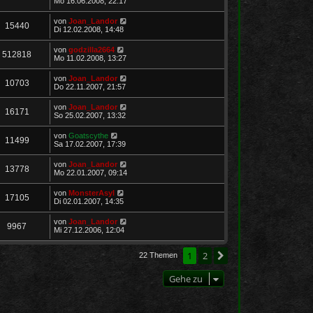
Mo 16.06.2008, 22:17
von
Joan_Landor
15440
Di 12.02.2008, 14:48
von
godzilla2664
512818
Mo 11.02.2008, 13:27
von
Joan_Landor
10703
Do 22.11.2007, 21:57
von
Joan_Landor
16171
So 25.02.2007, 13:32
von
Goatscythe
11499
Sa 17.02.2007, 17:39
von
Joan_Landor
13778
Mo 22.01.2007, 09:14
von
MonsterAsyl
17105
Di 02.01.2007, 14:35
von
Joan_Landor
9967
Mi 27.12.2006, 12:04
1
2
Nächste
22 Themen
Gehe zu