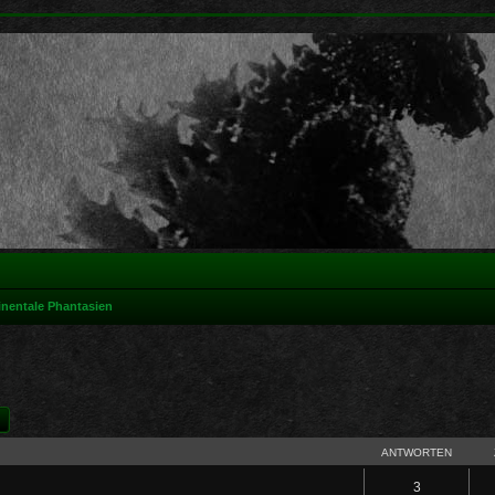
nentale Phantasien
he
Erweiterte Suche
ANTWORTEN
3