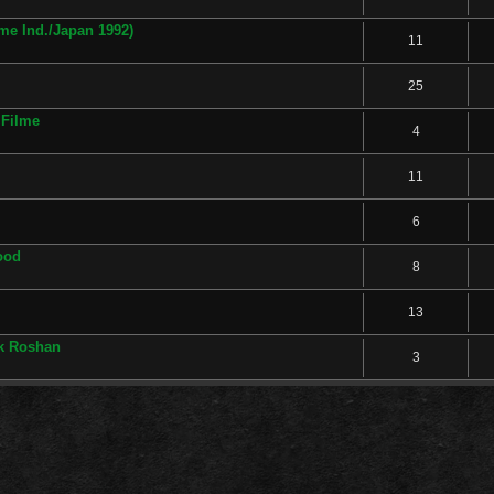
e Ind./Japan 1992)
11
25
 Filme
4
11
6
ood
8
13
ik Roshan
3