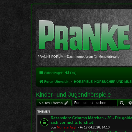
PRANKE FORUM – Das Internetforum für Monsterfreaks
Schnellzugriff
FAQ
Foren-Übersicht
HÖRSPIELE, HÖRBÜCHER UND MUS
Kinder- und Jugendhörspiele
Suc
Neues Thema
THEMEN
Rezension: Grimms Märchen - 20 - Die golde
sich vor nichts fürchtet
von
MonsterAsyl
»
Fr 17.04.2026, 14:13