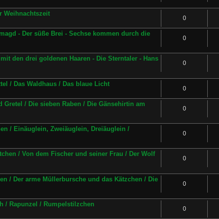
ur Weihnachtszeit
0
magd - Der süße Brei - Sechse kommen durch die
0
mit den drei goldenen Haaren - Die Sterntaler - Hans
0
el / Das Waldhaus / Das blaue Licht
0
 Gretel / Die sieben Raben / Die Gänsehirtin am
0
n / Einäuglein, Zweiäuglein, Dreiäuglein /
0
chen / Von dem Fischer und seiner Frau / Der Wolf
0
en / Der arme Müllerbursche und das Kätzchen / Die
0
uh / Rapunzel / Rumpelstilzchen
0