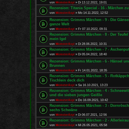
von
MonsterAsyl
»
Di 13.12.2022, 19:01
Rezension: Titania Special - 16 - Märchen z
von
MonsterAsyl
»
Mo 14.11.2022, 12:52
Rezension: Grimms Märchen - 9 - Die Gänse
ganze Welt
von
MonsterAsyl
»
Fr 07.10.2022, 09:31
Rezension: Grimms Märchen - 8 - Der Teufel 
mein Igel
von
MonsterAsyl
»
Di 28.06.2022, 10:31
Rezension: Grimms Märchen - 7 - Aschenputt
von
MonsterAsyl
»
Di 05.04.2022, 18:40
Rezension: Grimms Märchen - 6 - Hänsel und
Brunnen
von
MonsterAsyl
»
Fr 14.01.2022, 18:35
Rezension: Grimms Märchen - 5 - Rotkäppche
Tischlein deck dich
von
MonsterAsyl
»
Sa 16.10.2021, 13:23
Rezension: Grimms Märchen - 4 - Schneewitt
und die sieben jungen Geißle
von
MonsterAsyl
»
Do 16.09.2021, 10:42
Rezension: Grimms Märchen - 3 - Dornrösch
sechs Schwäne
von
MonsterAsyl
»
Di 06.07.2021, 12:56
Rezension: Grimms Märchen - 2 - Allerleira
von
MonsterAsyl
»
Mi 26.05.2021, 05:58