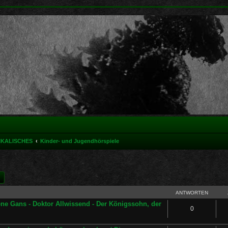
IKALISCHES
Kinder- und Jugendhörspiele
he
Erweiterte Suche
ANTWORTEN
ne Gans - Doktor Allwissend - Der Königssohn, der
0