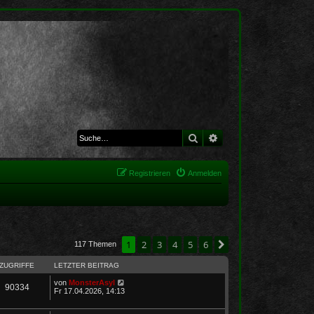
Suche
Erweiterte Suche
Registrieren
Anmelden
1
2
3
4
5
6
Nächste
117 Themen
ZUGRIFFE
LETZTER BEITRAG
von
MonsterAsyl
90334
Fr 17.04.2026, 14:13