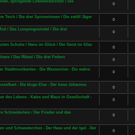
ende, springende Löweneckerchen / Die
0
m Teich / Die drei Spinnerinnen / Die zwölf Jäger
0
Tod / Das Lumpengesindel / Die drei
0
nzten Schuhe / Hans im Glück / Der Geist im Glas
0
ans / Das Rätsel / Die drei Federn
0
r Stadtmusikanten - Die Wassernixe - Die wahre
0
selbart - Die kluge Else - Der treue Johannes
0
r des Lebens - Katze und Maus in Gesellschaft -
0
e Schneiderlein / Der Frieder und das
0
n und Schwesterchen - Der Hase und der Igel - Der
0