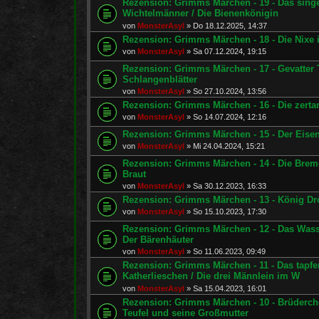
Rezension: Grimms Märchen - 19 - Das sing
Wichtelmänner / Die Bienenkönigin
von
MonsterAsyl
»
Do 18.12.2025, 14:37
Rezension: Grimms Märchen - 18 - Die Nixe i
von
MonsterAsyl
»
Sa 07.12.2024, 19:15
Rezension: Grimms Märchen - 17 - Gevatter 
Schlangenblätter
von
MonsterAsyl
»
So 27.10.2024, 13:56
Rezension: Grimms Märchen - 16 - Die zerta
von
MonsterAsyl
»
So 14.07.2024, 12:16
Rezension: Grimms Märchen - 15 - Der Eisenh
von
MonsterAsyl
»
Mi 24.04.2024, 15:21
Rezension: Grimms Märchen - 14 - Die Breme
Braut
von
MonsterAsyl
»
Sa 30.12.2023, 16:33
Rezension: Grimms Märchen - 13 - König Dros
von
MonsterAsyl
»
So 15.10.2023, 17:30
Rezension: Grimms Märchen - 12 - Das Wasse
Der Bärenhäuter
von
MonsterAsyl
»
So 11.06.2023, 09:49
Rezension: Grimms Märchen - 11 - Das tapfer
Katherlieschen / Die drei Männlein im W
von
MonsterAsyl
»
Sa 15.04.2023, 16:01
Rezension: Grimms Märchen - 10 - Brüderche
Teufel und seine Großmutter