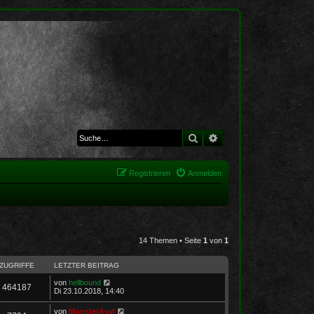
Suche
Erweiterte Suche
Registrieren
Anmelden
14 Themen • Seite
1
von
1
ZUGRIFFE
LETZTER BEITRAG
von
hellbound
464187
Di 23.10.2018, 14:40
von
MonsterAsyl