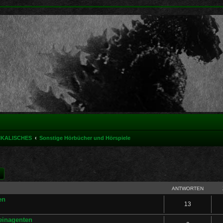
IKALISCHES
Sonstige Hörbücher und Hörspiele
he
Erweiterte Suche
ANTWORTEN
en
13
meinagenten