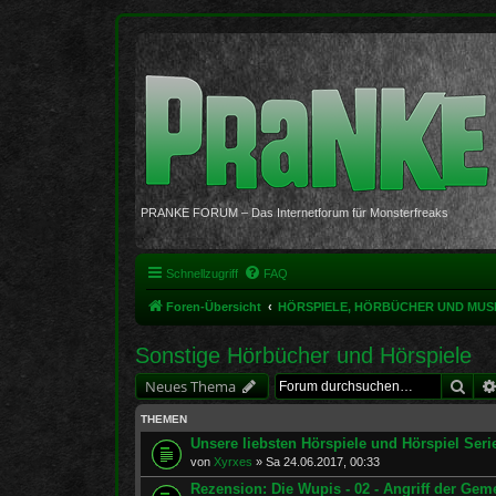
PRANKE FORUM – Das Internetforum für Monsterfreaks
Schnellzugriff
FAQ
Foren-Übersicht
HÖRSPIELE, HÖRBÜCHER UND MUS
Sonstige Hörbücher und Hörspiele
Suc
Neues Thema
THEMEN
Unsere liebsten Hörspiele und Hörspiel Seri
von
Xyrxes
»
Sa 24.06.2017, 00:33
Rezension: Die Wupis - 02 - Angriff der Ge