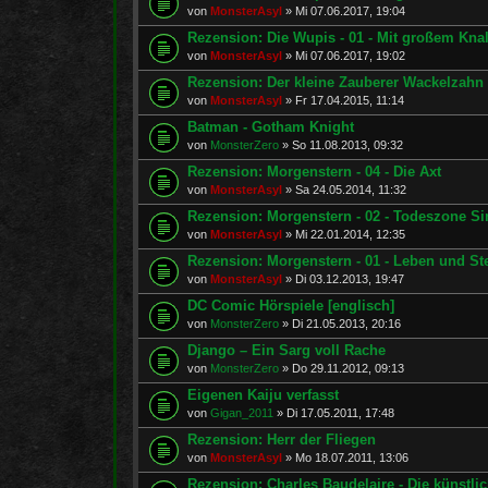
von
MonsterAsyl
»
Mi 07.06.2017, 19:04
Rezension: Die Wupis - 01 - Mit großem Knal
von
MonsterAsyl
»
Mi 07.06.2017, 19:02
Rezension: Der kleine Zauberer Wackelzahn 
von
MonsterAsyl
»
Fr 17.04.2015, 11:14
Batman - Gotham Knight
von
MonsterZero
»
So 11.08.2013, 09:32
Rezension: Morgenstern - 04 - Die Axt
von
MonsterAsyl
»
Sa 24.05.2014, 11:32
Rezension: Morgenstern - 02 - Todeszone Si
von
MonsterAsyl
»
Mi 22.01.2014, 12:35
Rezension: Morgenstern - 01 - Leben und St
von
MonsterAsyl
»
Di 03.12.2013, 19:47
DC Comic Hörspiele [englisch]
von
MonsterZero
»
Di 21.05.2013, 20:16
Django – Ein Sarg voll Rache
von
MonsterZero
»
Do 29.11.2012, 09:13
Eigenen Kaiju verfasst
von
Gigan_2011
»
Di 17.05.2011, 17:48
Rezension: Herr der Fliegen
von
MonsterAsyl
»
Mo 18.07.2011, 13:06
Rezension: Charles Baudelaire - Die künstli