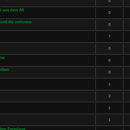
0
l aus dem All
0
und die verlorene
0
7
0
nai
0
erben
0
1
2
1
1
chen Paradiese