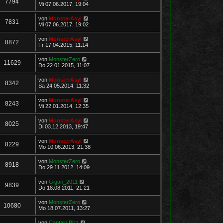
7794
Mi 07.06.2017, 19:04
von
MonsterAsyl
7831
Mi 07.06.2017, 19:02
von
MonsterAsyl
8872
Fr 17.04.2015, 11:14
von
MonsterZero
11629
Do 22.01.2015, 11:07
von
MonsterAsyl
8342
Sa 24.05.2014, 11:32
von
MonsterAsyl
8243
Mi 22.01.2014, 12:35
von
MonsterAsyl
8025
Di 03.12.2013, 19:47
von
MonsterAsyl
8229
Mo 10.06.2013, 21:38
von
MonsterZero
8918
Do 29.11.2012, 14:09
von
Gigan_2011
9839
Do 18.08.2011, 21:21
von
MonsterZero
10680
Mo 18.07.2011, 13:27
von
Captain Blitz