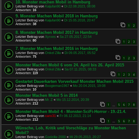
10. Monster machen Mobil in Hamburg
Letzter Beitrag von
Kaijufan90
«
Di 22.08.2023, 08:08
Antworten:
16
9. Monster Machen Mobil 2018 in Hamburg
Letzter Beitrag von
Kaijufan90
«
Di 15.05.2018, 20:47
Antworten:
38
1
2
8. Monster Machen Mobil 2017 in Hamburg
Letzter Beitrag von
Xyrxes
«
Sa 27.05.2017, 22:54
Antworten:
80
1
2
3
7. Monster Machen Mobil 2016 in Hamburg
Letzter Beitrag von
Onkel Zilla
«
Di 09.05.2017, 05:52
Antworten:
75
1
2
3
Monster Machen Mobil 6 vom 24. April bis 26. April 2015
Letzter Beitrag von
Onkel Zilla
«
Sa 07.11.2015, 08:33
Antworten:
119
1
2
3
4
Gestartet Dauerkarten Vorverkauf Monster Machen Mobil 2015
Letzter Beitrag von
Boogieman1967
«
Mo 20.04.2015, 19:08
Antworten:
10
Monster Machen Mobil 5 in 2014
Letzter Beitrag von
Mr. Z
«
Mo 15.12.2014, 20:39
Antworten:
212
1
5
6
7
8
…
Monster Machen Mobil 4 - Monster-SciFi-Horror - 19.-21.4.
Letzter Beitrag von
caro31
«
Fr 06.12.2013, 21:14
Antworten:
212
1
5
6
7
8
…
Wünsche, Lob, Kritik und Vorschläge zu Monster Machen
Mobil?
Letzter Beitrag von
Godzilla-2000
«
Mi 29.05.2013, 20:27