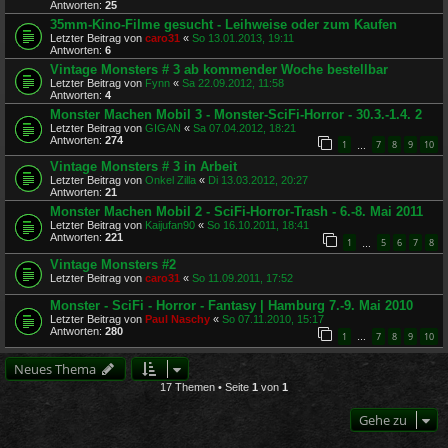
Antworten:
25
35mm-Kino-Filme gesucht - Leihweise oder zum Kaufen
Letzter Beitrag von
caro31
«
So 13.01.2013, 19:11
Antworten:
6
Vintage Monsters # 3 ab kommender Woche bestellbar
Letzter Beitrag von
Fynn
«
Sa 22.09.2012, 11:58
Antworten:
4
Monster Machen Mobil 3 - Monster-SciFi-Horror - 30.3.-1.4. 2
Letzter Beitrag von
GIGAN
«
Sa 07.04.2012, 18:21
Antworten:
274
1
7
8
9
10
…
Vintage Monsters # 3 in Arbeit
Letzter Beitrag von
Onkel Zilla
«
Di 13.03.2012, 20:27
Antworten:
21
Monster Machen Mobil 2 - SciFi-Horror-Trash - 6.-8. Mai 2011
Letzter Beitrag von
Kaijufan90
«
So 16.10.2011, 18:41
Antworten:
221
1
5
6
7
8
…
Vintage Monsters #2
Letzter Beitrag von
caro31
«
So 11.09.2011, 17:52
Monster - SciFi - Horror - Fantasy | Hamburg 7.-9. Mai 2010
Letzter Beitrag von
Paul Naschy
«
So 07.11.2010, 15:17
Antworten:
280
1
7
8
9
10
…
Neues Thema
17 Themen • Seite
1
von
1
Gehe zu