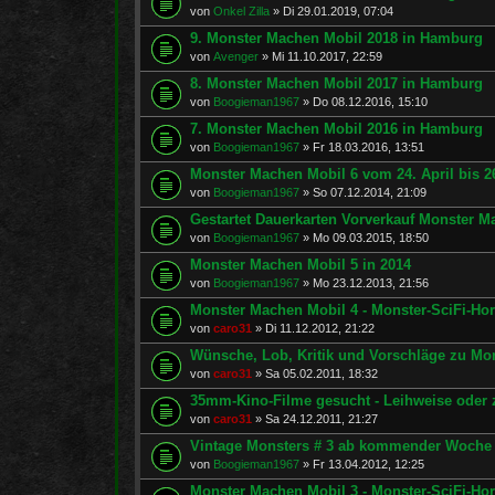
von
Onkel Zilla
»
Di 29.01.2019, 07:04
9. Monster Machen Mobil 2018 in Hamburg
von
Avenger
»
Mi 11.10.2017, 22:59
8. Monster Machen Mobil 2017 in Hamburg
von
Boogieman1967
»
Do 08.12.2016, 15:10
7. Monster Machen Mobil 2016 in Hamburg
von
Boogieman1967
»
Fr 18.03.2016, 13:51
Monster Machen Mobil 6 vom 24. April bis 26
von
Boogieman1967
»
So 07.12.2014, 21:09
Gestartet Dauerkarten Vorverkauf Monster M
von
Boogieman1967
»
Mo 09.03.2015, 18:50
Monster Machen Mobil 5 in 2014
von
Boogieman1967
»
Mo 23.12.2013, 21:56
Monster Machen Mobil 4 - Monster-SciFi-Horro
von
caro31
»
Di 11.12.2012, 21:22
Wünsche, Lob, Kritik und Vorschläge zu Mo
von
caro31
»
Sa 05.02.2011, 18:32
35mm-Kino-Filme gesucht - Leihweise oder
von
caro31
»
Sa 24.12.2011, 21:27
Vintage Monsters # 3 ab kommender Woche 
von
Boogieman1967
»
Fr 13.04.2012, 12:25
Monster Machen Mobil 3 - Monster-SciFi-Horro