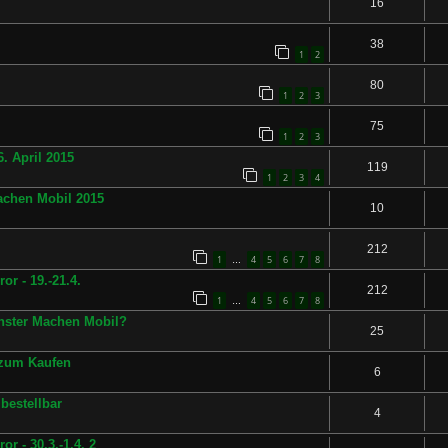
16
38
1
2
80
1
2
3
75
1
2
3
. April 2015
119
1
2
3
4
achen Mobil 2015
10
212
1
4
5
6
7
8
…
r - 19.-21.4.
212
1
4
5
6
7
8
…
nster Machen Mobil?
25
 zum Kaufen
6
bestellbar
4
r - 30.3.-1.4. 2