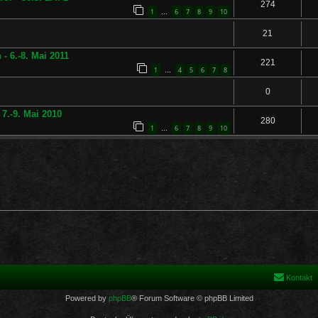
274
1
6
7
8
9
10
…
21
- 6.-8. Mai 2011
221
1
4
5
6
7
8
…
0
 7.-9. Mai 2010
280
1
6
7
8
9
10
…
Kontakt
Powered by
phpBB
® Forum Software © phpBB Limited