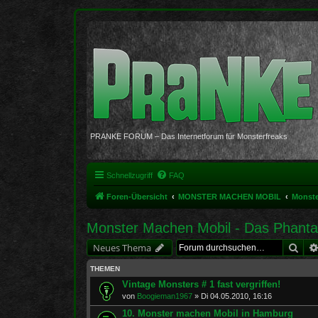
PRANKE FORUM – Das Internetforum für Monsterfreaks
Schnellzugriff
FAQ
Foren-Übersicht
MONSTER MACHEN MOBIL
Monste
Monster Machen Mobil - Das Phantas
Suc
Neues Thema
THEMEN
Vintage Monsters # 1 fast vergriffen!
von
Boogieman1967
»
Di 04.05.2010, 16:16
10. Monster machen Mobil in Hamburg