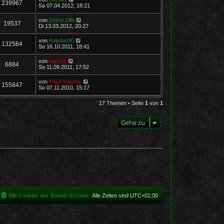
239967
Sa 07.04.2012, 18:21
von
Onkel Zilla
19537
Di 13.03.2012, 20:27
von
Kaijufan90
132564
So 16.10.2011, 18:41
von
caro31
6884
So 11.09.2011, 17:52
von
Paul Naschy
155847
So 07.11.2010, 15:17
17 Themen • Seite
1
von
1
Gehe zu
Alle Cookies des Boards löschen
Alle Zeiten sind
UTC+01:00