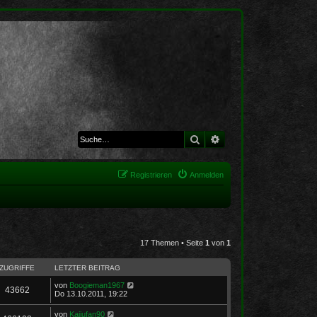
Suche
Erweiterte Suche
Registrieren
Anmelden
17 Themen • Seite
1
von
1
ZUGRIFFE
LETZTER BEITRAG
von
Boogieman1967
43662
Do 13.10.2011, 19:22
von
Kaijufan90