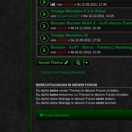
von
caro31
»
So 11.09.2011, 17:45
Vintage Monsters # 3 in Arbeit
von
Boogieman1967
»
Mo 10.10.2011, 14:25
Monster Machen Mobil 2 - SciFi-Horror-Trash 
von
caro31
»
Mi 15.12.2010, 21:26
Vintage Monsters #2
von
caro31
»
So 11.09.2011, 17:52
Monster - SciFi - Horror - Fantasy | Hamburg
von
caro31
»
Mi 06.01.2010, 21:45
Neues Thema
Zurück zur Foren-Übersicht
BERECHTIGUNGEN IN DIESEM FORUM
Du darfst
keine
neuen Themen in diesem Forum erstellen.
Du darfst
keine
Antworten zu Themen in diesem Forum erstellen.
Du darfst deine Beiträge in diesem Forum
nicht
ändern.
Du darfst deine Beiträge in diesem Forum
nicht
löschen.
Foren-Übersicht