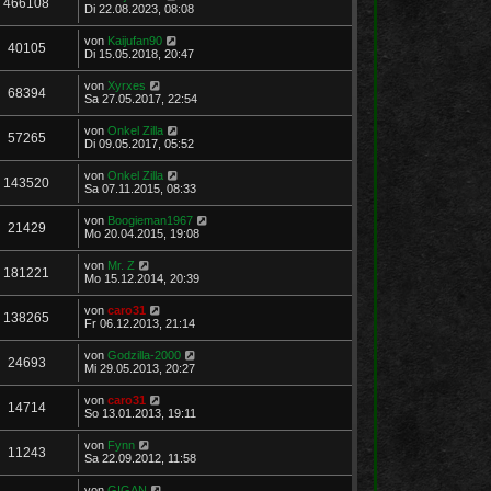
466108
Di 22.08.2023, 08:08
von
Kaijufan90
40105
Di 15.05.2018, 20:47
von
Xyrxes
68394
Sa 27.05.2017, 22:54
von
Onkel Zilla
57265
Di 09.05.2017, 05:52
von
Onkel Zilla
143520
Sa 07.11.2015, 08:33
von
Boogieman1967
21429
Mo 20.04.2015, 19:08
von
Mr. Z
181221
Mo 15.12.2014, 20:39
von
caro31
138265
Fr 06.12.2013, 21:14
von
Godzilla-2000
24693
Mi 29.05.2013, 20:27
von
caro31
14714
So 13.01.2013, 19:11
von
Fynn
11243
Sa 22.09.2012, 11:58
von
GIGAN