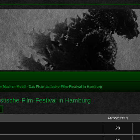
r Machen Mobil - Das Phantastische-Film-Festival in Hamburg
tische-Film-Festival in Hamburg
he
Erweiterte Suche
ANTWORTEN
28