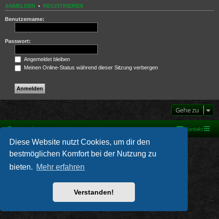
ANMELDEN
•
REGISTRIEREN
Benutzername:
Passwort:
Angemeldet bleiben
Meinen Online-Status während dieser Sitzung verbergen
Gehe zu
Foren-Übersicht
Kontakt
Diese Website nutzt Cookies, um dir den
Powered by
phpBB
® Forum Software © phpBB Limited
bestmöglichen Komfort bei der Nutzung zu
Deutsche Übersetzung durch
phpBB.de
PRIVACY_LINK
|
TERMS_LINK
bieten.
Mehr erfahren
Verstanden!