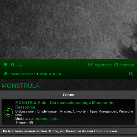
FAQ
Registrieren
Anmelden
S
Foren-Übersicht
MONSTRULA
u
MONSTRULA
c
Forum
h
MONSTRULA.de - Die deutschsprachige Monsterfilm-
e
Ressource
Diskussionen, Empfehlungen, Fragen, Antworten, Tipps, Anregungen, Wünsche
uvm.
Moderatoren:
molotto
,
Ingojira
Themen:
65
Du hast keine ausreichenden Rechte, um Themen in diesem Forum zu lesen.