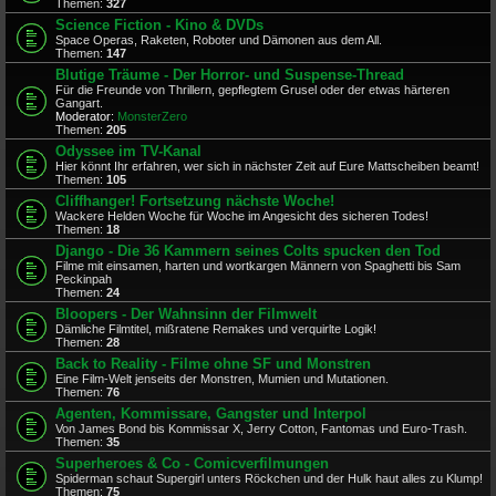
Themen:
327
Science Fiction - Kino & DVDs
Space Operas, Raketen, Roboter und Dämonen aus dem All.
Themen:
147
Blutige Träume - Der Horror- und Suspense-Thread
Für die Freunde von Thrillern, gepflegtem Grusel oder der etwas härteren
Gangart.
Moderator:
MonsterZero
Themen:
205
Odyssee im TV-Kanal
Hier könnt Ihr erfahren, wer sich in nächster Zeit auf Eure Mattscheiben beamt!
Themen:
105
Cliffhanger! Fortsetzung nächste Woche!
Wackere Helden Woche für Woche im Angesicht des sicheren Todes!
Themen:
18
Django - Die 36 Kammern seines Colts spucken den Tod
Filme mit einsamen, harten und wortkargen Männern von Spaghetti bis Sam
Peckinpah
Themen:
24
Bloopers - Der Wahnsinn der Filmwelt
Dämliche Filmtitel, mißratene Remakes und verquirlte Logik!
Themen:
28
Back to Reality - Filme ohne SF und Monstren
Eine Film-Welt jenseits der Monstren, Mumien und Mutationen.
Themen:
76
Agenten, Kommissare, Gangster und Interpol
Von James Bond bis Kommissar X, Jerry Cotton, Fantomas und Euro-Trash.
Themen:
35
Superheroes & Co - Comicverfilmungen
Spiderman schaut Supergirl unters Röckchen und der Hulk haut alles zu Klump!
Themen:
75