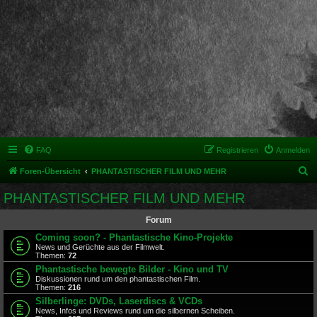
FAQ
Registrieren
Anmelden
S
Foren-Übersicht
PHANTASTISCHER FILM UND MEHR
u
PHANTASTISCHER FILM UND MEHR
c
Forum
h
Coming soon? - Phantastische Kino-Projekte
e
News und Gerüchte aus der Filmwelt.
Themen:
72
Phantastische bewegte Bilder - Kino und TV
Diskussionen rund um den phantastischen Film.
Themen:
216
Silberlinge: DVDs, Laserdiscs & VCDs
News, Infos und Reviews rund um die silbernen Scheiben.