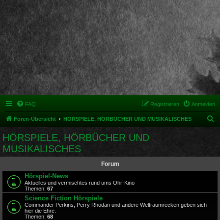
FAQ
Registrieren
Anmelden
S
Foren-Übersicht
HÖRSPIELE, HÖRBÜCHER UND MUSIKALISCHES
u
HÖRSPIELE, HÖRBÜCHER UND
c
MUSIKALISCHES
h
Forum
e
Hörspiel-News
Aktuelles und vermischtes rund ums Ohr-Kino
Themen:
67
Science Fiction Hörspiele
Commander Perkins, Perry Rhodan und andere Weltraumrecken geben sich
hier die Ehre.
Themen:
68