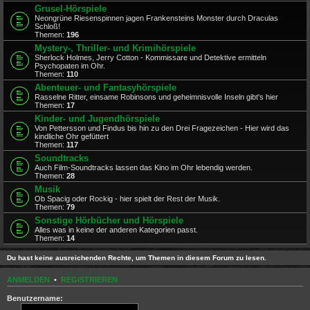
Grusel-Hörspiele
Neongrüne Riesenspinnen jagen Frankensteins Monster durch Draculas
Schloß!
Themen:
196
Mystery-, Thriller- und Krimihörspiele
Sherlock Holmes, Jerry Cotton - Kommissare und Detektive ermitteln
Psychopaten im Ohr.
Themen:
110
Abenteuer- und Fantasyhörspiele
Rasselne Ritter, einsame Robinsons und geheimnisvolle Inseln gibt's hier
Themen:
17
Kinder- und Jugendhörspiele
Von Pettersson und Findus bis hin zu den Drei Fragezeichen - Hier wird das
kindliche Ohr gefüttert
Themen:
117
Soundtracks
Auch Film-Soundtracks lassen das Kino im Ohr lebendig werden.
Themen:
28
Musik
Ob Spacig oder Rockig - hier spielt der Rest der Musik.
Themen:
79
Sonstige Hörbücher und Hörspiele
Alles was in keine der anderen Kategorien passt.
Themen:
14
Du hast keine ausreichenden Rechte, um Themen in diesem Forum zu lesen.
ANMELDEN
•
REGISTRIEREN
Benutzername: