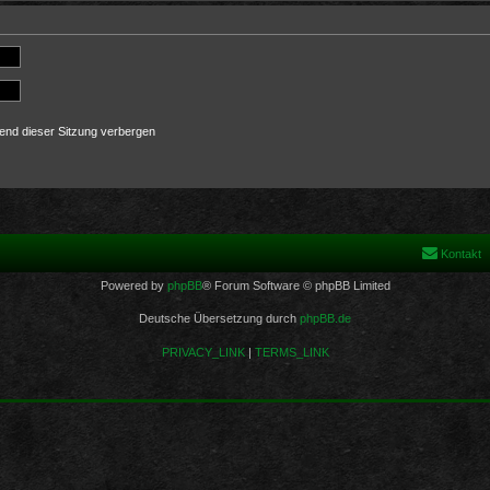
end dieser Sitzung verbergen
Kontakt
Powered by
phpBB
® Forum Software © phpBB Limited
Deutsche Übersetzung durch
phpBB.de
PRIVACY_LINK
|
TERMS_LINK