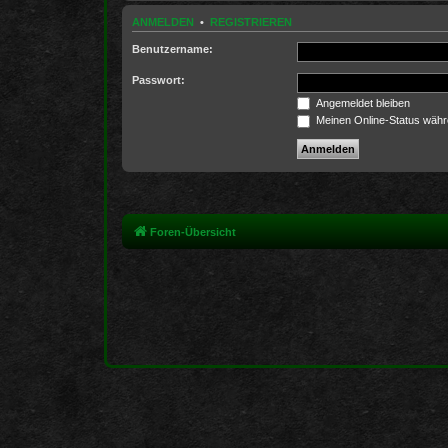
ANMELDEN
•
REGISTRIEREN
Benutzername:
Passwort:
Angemeldet bleiben
Meinen Online-Status währ
Foren-Übersicht