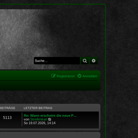
Suche
Erweiterte Suche
Registrieren
Anmelden
BEITRÄGE
LETZTER BEITRAG
Re: Wann erscheint die neue P…
5113
N
von
Streifenkarl
e
So 19.07.2026, 14:14
u
e
s
t