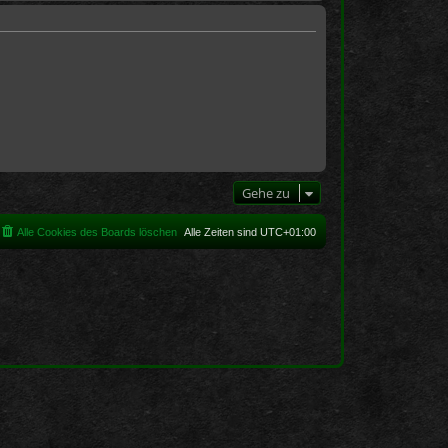
e
r
B
e
i
t
r
a
g
Gehe zu
Alle Cookies des Boards löschen
Alle Zeiten sind
UTC+01:00