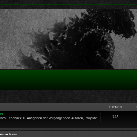
THEMEN
ks
148
es Feedback zu Ausgaben der Vergangenheit, Autoren, Projekte
um zu lesen.