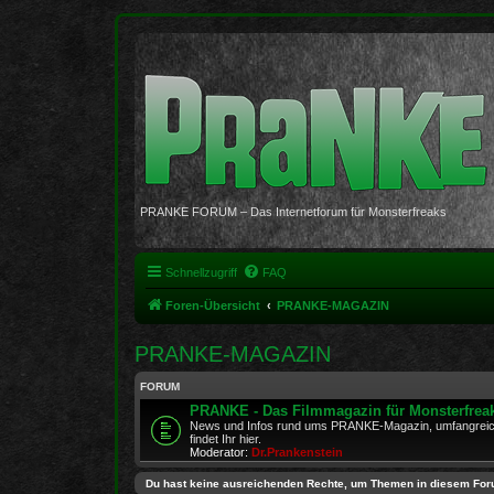
PRANKE FORUM – Das Internetforum für Monsterfreaks
Schnellzugriff
FAQ
Foren-Übersicht
PRANKE-MAGAZIN
PRANKE-MAGAZIN
FORUM
PRANKE - Das Filmmagazin für Monsterfrea
News und Infos rund ums PRANKE-Magazin, umfangreich
findet Ihr hier.
Moderator:
Dr.Prankenstein
Du hast keine ausreichenden Rechte, um Themen in diesem For