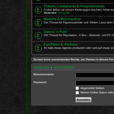
Plakate, Lobbycards & Programmhefte
Früher ließen sie unsere Kinderaugen leuchten, heute ko
Moderator:
Harryzilla
Modelle & Merchandise
Der Thread für Figurensammler und -Kleber. Lasst dem Spi
Gamez 'n Fun!
Der Thread für Playstation-, X-Box-, Nintendo- und PC-
Fan-Filme & -Fictions
Ihr habt etwas eigenes produziert oder seid auf etwas se
Du hast keine ausreichenden Rechte, um Themen in diesem For
ANMELDEN
•
REGISTRIEREN
Benutzername:
Passwort:
Angemeldet bleiben
Meinen Online-Status währ