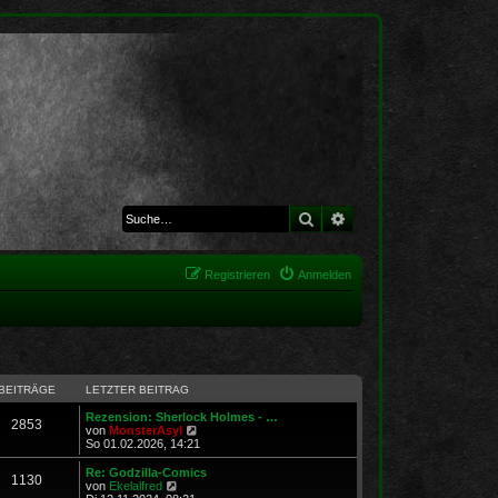
Suche
Erweiterte Suche
Registrieren
Anmelden
BEITRÄGE
LETZTER BEITRAG
Rezension: Sherlock Holmes - …
2853
N
von
MonsterAsyl
e
So 01.02.2026, 14:21
u
e
Re: Godzilla-Comics
1130
s
N
von
Ekelalfred
t