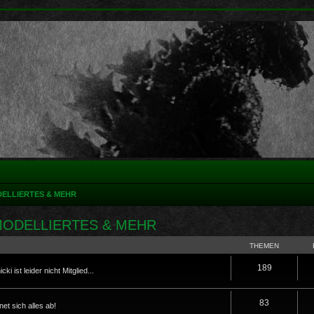
DELLIERTES & MEHR
MODELLIERTES & MEHR
THEMEN
189
i ist leider nicht Mitglied...
83
t sich alles ab!