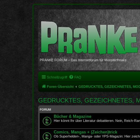
PRANKE FORUM – Das Internetforum für Monsterfreaks
Schnellzugriff
FAQ
Foren-Übersicht
GEDRUCKTES, GEZEICHNETES, MO
GEDRUCKTES, GEZEICHNETES, 
FORUM
Bücher & Magazine
Hier könnt Ihr über Literatur debattieren. Nein, Reich-Ranick
Comics, Mangas + (Zeichen)trick
Ob Superhelden-, Manga- oder YPS-Magazin: Hier zeichne