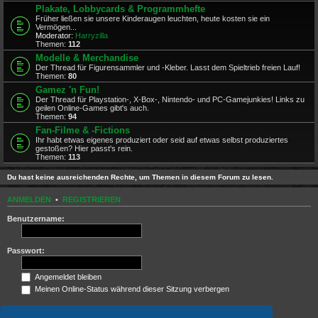
Plakate, Lobbycards & Programmhefte
Früher ließen sie unsere Kinderaugen leuchten, heute kosten sie ein
Vermögen...
Moderator:
Harryzilla
Themen:
112
Modelle & Merchandise
Der Thread für Figurensammler und -Kleber. Lasst dem Spieltrieb freien Lauf!
Themen:
80
Gamez 'n Fun!
Der Thread für Playstation-, X-Box-, Nintendo- und PC-Gamejunkies! Links zu
geilen Online-Games gibt's auch.
Themen:
94
Fan-Filme & -Fictions
Ihr habt etwas eigenes produziert oder seid auf etwas selbst produziertes
gestoßen? Hier passt's rein.
Themen:
113
Du hast keine ausreichenden Rechte, um Themen in diesem Forum zu lesen.
ANMELDEN
•
REGISTRIEREN
Benutzername:
Passwort:
Angemeldet bleiben
Meinen Online-Status während dieser Sitzung verbergen