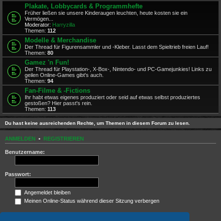
Plakate, Lobbycards & Programmhefte
Früher ließen sie unsere Kinderaugen leuchten, heute kosten sie ein
Vermögen...
Moderator:
Harryzilla
Themen:
112
Modelle & Merchandise
Der Thread für Figurensammler und -Kleber. Lasst dem Spieltrieb freien Lauf!
Themen:
80
Gamez 'n Fun!
Der Thread für Playstation-, X-Box-, Nintendo- und PC-Gamejunkies! Links zu
geilen Online-Games gibt's auch.
Themen:
94
Fan-Filme & -Fictions
Ihr habt etwas eigenes produziert oder seid auf etwas selbst produziertes
gestoßen? Hier passt's rein.
Themen:
113
Du hast keine ausreichenden Rechte, um Themen in diesem Forum zu lesen.
ANMELDEN
•
REGISTRIEREN
Benutzername:
Passwort:
Angemeldet bleiben
Meinen Online-Status während dieser Sitzung verbergen