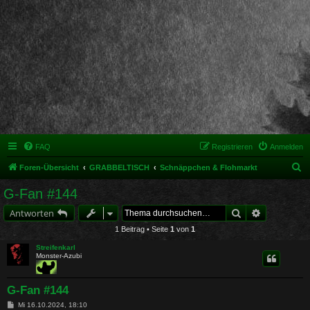
FAQ
Registrieren
Anmelden
S
Foren-Übersicht
GRABBELTISCH
Schnäppchen & Flohmarkt
u
G-Fan #144
c
Suche
Erweiterte 
Antworten
h
1 Beitrag • Seite
1
von
1
e
Streifenkarl
Monster-Azubi
G-Fan #144
B
Mi 16.10.2024, 18:10