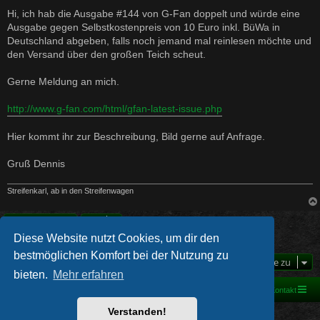
e
i
Hi, ich hab die Ausgabe #144 von G-Fan doppelt und würde eine
t
Ausgabe gegen Selbstkostenpreis von 10 Euro inkl. BüWa in
r
a
Deutschland abgeben, falls noch jemand mal reinlesen möchte und
g
den Versand über den großen Teich scheut.
Gerne Meldung an mich.
http://www.g-fan.com/html/gfan-latest-issue.php
Hier kommt ihr zur Beschreibung, Bild gerne auf Anfrage.
Gruß Dennis
Streifenkarl, ab in den Streifenwagen
Antworten
Diese Website nutzt Cookies, um dir den
1 Beitrag • Seite
1
von
1
bestmöglichen Komfort bei der Nutzung zu
Gehe zu
bieten.
Mehr erfahren
Foren-Übersicht
Kontakt
Verstanden!
Powered by
phpBB
® Forum Software © phpBB Limited