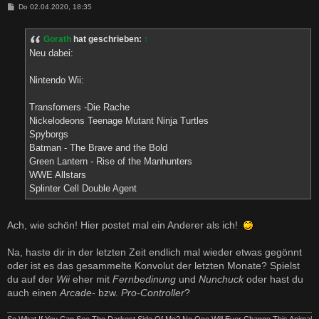
B
Do 02.04.2020, 18:35
e
i
t
Gorath
hat geschrieben:
↑
r
a
Neu dabei:
g
Nintendo Wii:
Transfomers -Die Rache
Nickelodeons Teenage Mutant Ninja Turtles
Spyborgs
Batman - The Brave and the Bold
Green Lantern - Rise of the Manhunters
WWE Allstars
Splinter Cell Double Agent
Ach, wie schön! Hier postet mal ein Anderer als ich!
Na, haste dir in der letzten Zeit endlich mal wieder etwas gegönnt
oder ist es das gesammelte Konvolut der letzten Monate? Spielst
du auf der
Wii
eher mit
Fernbedinung
und
Nunchuck
oder hast du
auch einen
Arcade-
bzw.
Pro-Controller
?