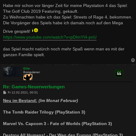
e
i
Habe mir schon vor länger Zeit für meine Playstation 4 das Spiel:
t
The Golf Club 2019 Featuring, gekauft.
r
a
Zu Weihnachten habe ich das Spiel: Streets of Rage 4, bekommen.
g
Die Vorgänger des Spiels habe ich damals noch auf den Mega
Drive gespielt!
https://www.youtube.com/watch?v=pDImYI4-pnU
das Spiel macht natürch noch mehr Spaß wenn man es mit der
ganzen Familie spielt.
Elite
Kongulaner
Re: Games-Neuerwerbungen
B
Fr 12.02.2021, 00:51
e
i
Neu im Bestand:
(Im Monat Februar)
t
r
a
The Tomb Raider Trilogy (PlayStation 3)
g
Marvel Vs. Capcom 3 - Fate of Worlds (PlayStation 3)
Destroy All Humans! - Der Weg des Furons (PlayStation 3)