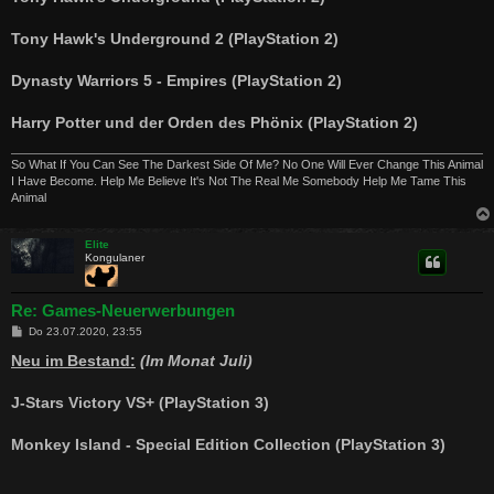
Tony Hawk's Underground 2 (PlayStation 2)
Dynasty Warriors 5 - Empires (PlayStation 2)
Harry Potter und der Orden des Phönix (PlayStation 2)
So What If You Can See The Darkest Side Of Me? No One Will Ever Change This Animal
I Have Become. Help Me Believe It's Not The Real Me Somebody Help Me Tame This
Animal
Elite
Kongulaner
Re: Games-Neuerwerbungen
B
Do 23.07.2020, 23:55
e
i
Neu im Bestand:
(Im Monat Juli)
t
r
a
J-Stars Victory VS+ (PlayStation 3)
g
Monkey Island - Special Edition Collection (PlayStation 3)