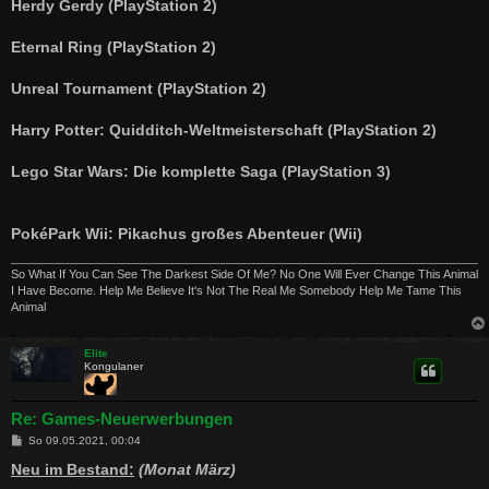
Herdy Gerdy (PlayStation 2)
Eternal Ring (PlayStation 2)
Unreal Tournament (PlayStation 2)
Harry Potter: Quidditch-Weltmeisterschaft (PlayStation 2)
Lego Star Wars: Die komplette Saga (PlayStation 3)
PokéPark Wii: Pikachus großes Abenteuer (Wii)
So What If You Can See The Darkest Side Of Me? No One Will Ever Change This Animal
I Have Become. Help Me Believe It's Not The Real Me Somebody Help Me Tame This
Animal
Elite
Kongulaner
Re: Games-Neuerwerbungen
B
So 09.05.2021, 00:04
e
i
Neu im Bestand:
(Monat März)
t