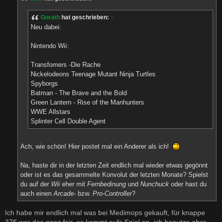
a
g
Gorath
hat geschrieben:
↑
Neu dabei:
Nintendo Wii:
Transfomers -Die Rache
Nickelodeons Teenage Mutant Ninja Turtles
Spyborgs
Batman - The Brave and the Bold
Green Lantern - Rise of the Manhunters
WWE Allstars
Splinter Cell Double Agent
Ach, wie schön! Hier postet mal ein Anderer als ich!
Na, haste dir in der letzten Zeit endlich mal wieder etwas gegönnt
oder ist es das gesammelte Konvolut der letzten Monate? Spielst
du auf der
Wii
eher mit
Fernbedinung
und
Nunchuck
oder hast du
auch einen
Arcade-
bzw.
Pro-Controller
?
Ich habe mir endlich mal was bei Medimops gekauft, für knappe
37€ war das ganz fair, es kommt aufs Spiel an, ich benutze aber