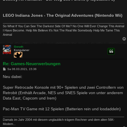
LEGO Indiana Jones - The Original Adventures (Nintendo Wii)
So What If You Can See The Darkest Side Of Me? No One Will Ever Change This Animal
I Have Become. Help Me Believe It's Not The Real Me Somebody Help Me Tame This
Animal
Gorath
Kongulaner
Re: Games-Neuerwerbungen
B
Sa 06.03.2021, 15:36
e
i
Neu dabei:
t
r
a
Super Retrocade Konsole mit 90+ Spielen und zwei Controllern von
g
Retrobit (Enthält Arcade, NES und SNES Spiele von unter anderem
Data East, Capcom und Irem)
Pac-Man TV Game mit 12 Spielen (Batterien rein und losdaddeln)
Damals im Jahr 2004 mit diesem unglaublich trägem Rechner und dem alten 56K-
Modem...