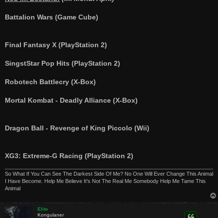
t
r
a
Battalion Wars (Game Cube)
g
Final Fantasy X (PlayStation 2)
SingstStar Pop Hits (PlayStation 2)
Robotech Battlecry (X-Box)
Mortal Kombat - Deadly Alliance (X-Box)
Dragon Ball - Revenge of King Piccolo (Wii)
XG3: Extreme-G Racing (PlayStation 2)
So What If You Can See The Darkest Side Of Me? No One Will Ever Change This Animal
I Have Become. Help Me Believe It's Not The Real Me Somebody Help Me Tame This
Animal
Elite
Kongulaner