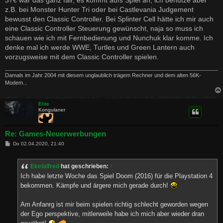
z.B. bei Monster Hunter Tri oder bei Castlevania Judgement
bewusst den Classic Controller. Bei Splinter Cell hätte ich mir auch
eine Classic Controller Steuerung gewünscht, naja so muss ich
schauen wie ich mit Fernbedienung und Nunchuk klar komme. Ich
denke mal ich werde WWE, Turtles und Green Lantern auch
vorzugsweise mit dem Classic Controller spielen.
Damals im Jahr 2004 mit diesem unglaublich trägem Rechner und dem alten 56K-
Modem...
Elite
Kongulaner
Re: Games-Neuerwerbungen
B
Do 02.04.2020, 21:40
e
i
t
Ekelalfred
hat geschrieben:
↑
r
a
Ich habe letzte Woche das Spiel Doom (2016) für die Playstation 4
g
bekommen. Kämpfe und ärgere mich gerade durch!
Am Anfanrg ist mir beim spielen richtig schlecht geworden wegen
der Ego perspektive, mitlerweile habe ich mich aber wieder dran