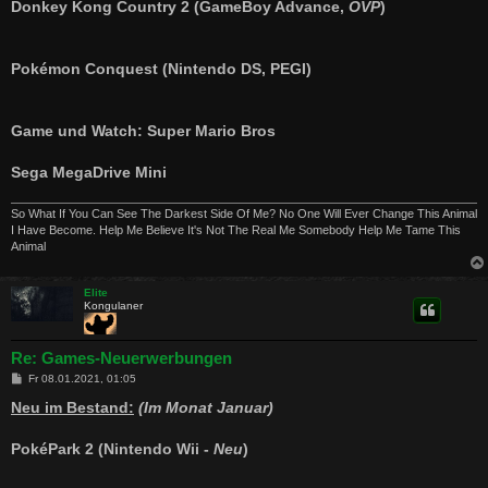
Donkey Kong Country 2 (GameBoy Advance,
OVP
)
Pokémon Conquest (Nintendo DS, PEGI)
Game und Watch: Super Mario Bros
Sega MegaDrive Mini
So What If You Can See The Darkest Side Of Me? No One Will Ever Change This Animal
I Have Become. Help Me Believe It's Not The Real Me Somebody Help Me Tame This
Animal
Elite
Kongulaner
Re: Games-Neuerwerbungen
B
Fr 08.01.2021, 01:05
e
i
Neu im Bestand:
(Im Monat Januar)
t
r
a
PokéPark 2 (Nintendo Wii -
Neu
)
g