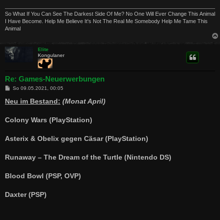
So What If You Can See The Darkest Side Of Me? No One Will Ever Change This Animal
I Have Become. Help Me Believe It's Not The Real Me Somebody Help Me Tame This
Animal
Elite
Kongulaner
Re: Games-Neuerwerbungen
B
So 09.05.2021, 00:05
e
i
Neu im Bestand:
(Monat April)
t
r
a
Colony Wars (PlayStation)
g
Asterix & Obelix gegen Cäsar (PlayStation)
Runaway – The Dream of the Turtle (Nintendo DS)
Blood Bowl (PSP, OVP)
Daxter (PSP)