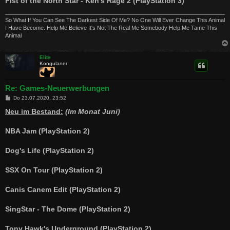
Fist of the North Star - Ken's Rage 2 (PlayStation 3)
So What If You Can See The Darkest Side Of Me? No One Will Ever Change This Animal
I Have Become. Help Me Believe It's Not The Real Me Somebody Help Me Tame This
Animal
Elite
Kongulaner
Re: Games-Neuerwerbungen
B
Do 23.07.2020, 23:52
e
i
Neu im Bestand:
(Im Monat Juni)
t
r
a
NBA Jam (PlayStation 2)
g
Dog's Life (PlayStation 2)
SSX On Tour (PlayStation 2)
Canis Canem Edit (PlayStation 2)
SingStar - The Dome (PlayStation 2)
Tony Hawk's Underground (PlayStation 2)