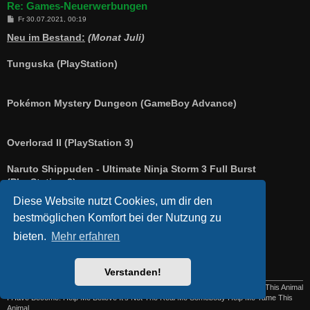
Re: Games-Neuerwerbungen
B
Fr 30.07.2021, 00:19
e
i
Neu im Bestand:
(Monat Juli)
t
r
a
Tunguska (PlayStation)
g
Pokémon Mystery Dungeon (GameBoy Advance)
Overlorad II (PlayStation 3)
Naruto Shippuden - Ultimate Ninja Storm 3 Full Burst
(PlayStation 2)
Diese Website nutzt Cookies, um dir den
bestmöglichen Komfort bei der Nutzung zu
Pro Beach Soccer (X-Box)
bieten.
Mehr erfahren
Arthur und die Minimoys (Nintendo DS)
Verstanden!
So What If You Can See The Darkest Side Of Me? No One Will Ever Change This Animal
I Have Become. Help Me Believe It's Not The Real Me Somebody Help Me Tame This
Animal