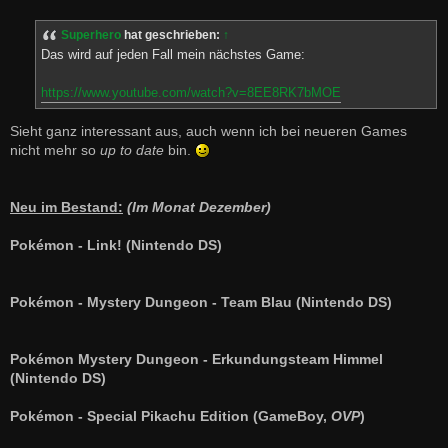
e
i
t
Superhero
hat geschrieben:
↑
r
a
Das wird auf jeden Fall mein nächstes Game:
g
https://www.youtube.com/watch?v=8EE8RK7bMOE
Sieht ganz interessant aus, auch wenn ich bei neueren Games
nicht mehr so
up to date
bin.
Neu im Bestand:
(Im Monat Dezember)
Pokémon - Link! (Nintendo DS)
Pokémon - Mystery Dungeon - Team Blau (Nintendo DS)
Pokémon Mystery Dungeon - Erkundungsteam Himmel
(Nintendo DS)
Pokémon - Special Pikachu Edition (GameBoy,
OVP
)