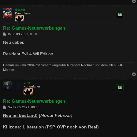
Gorath
Kongulaner
Re: Games-Neuerwerbungen
B
Di 30.03.2021, 08:18
e
i
Neu dabei:
t
r
a
Resident Evil 4 Wii Edition
g
Damals im Jahr 2004 mit diesem unglaublich trägem Rechner und dem alten 56K-
Modem...
Elite
Kongulaner
Re: Games-Neuerwerbungen
B
So 09.05.2021, 00:03
e
i
Neu im Bestand:
(Monat Februar)
t
r
a
Killzone: Liberation (PSP, OVP noch von Real)
g