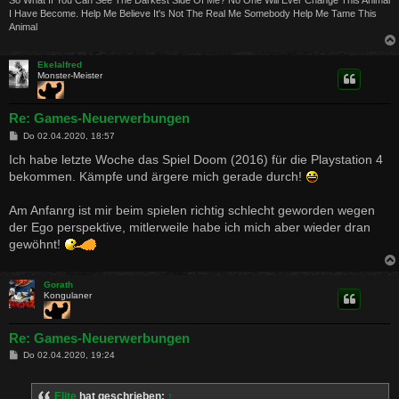
So What If You Can See The Darkest Side Of Me? No One Will Ever Change This Animal
I Have Become. Help Me Believe It's Not The Real Me Somebody Help Me Tame This
Animal
Ekelalfred
Monster-Meister
Re: Games-Neuerwerbungen
B
Do 02.04.2020, 18:57
e
i
Ich habe letzte Woche das Spiel Doom (2016) für die Playstation 4
t
bekommen. Kämpfe und ärgere mich gerade durch!
r
a
g
Am Anfanrg ist mir beim spielen richtig schlecht geworden wegen
der Ego perspektive, mitlerweile habe ich mich aber wieder dran
gewöhnt!
Gorath
Kongulaner
Re: Games-Neuerwerbungen
B
Do 02.04.2020, 19:24
e
i
t
Elite
hat geschrieben:
↑
r