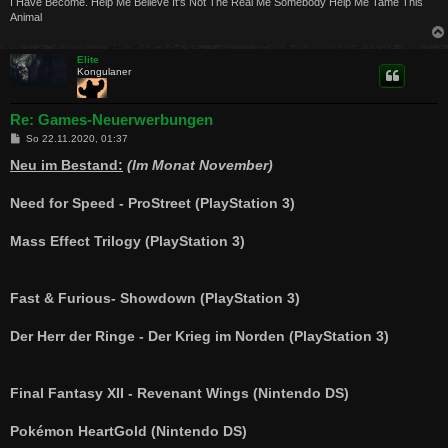
I Have Become. Help Me Believe It's Not The Real Me Somebody Help Me Tame This
Animal
Elite
Kongulaner
Re: Games-Neuerwerbungen
B
So 22.11.2020, 01:37
e
i
Neu im Bestand:
(Im Monat November)
t
r
a
Need for Speed - ProStreet (PlayStation 3)
g
Mass Effect Trilogy (PlayStation 3)
Fast & Furious- Showdown (PlayStation 3)
Der Herr der Ringe - Der Krieg im Norden (PlayStation 3)
Final Fantasy XII - Revenant Wings (Nintendo DS)
Pokémon HeartGold (Nintendo DS)