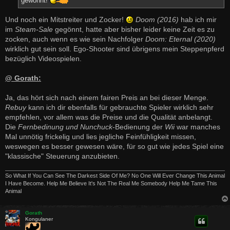
gewöhnt!
Und noch ein Mitstreiter und Zocker!
Doom (2016)
hab ich mir
im
Steam-Sale
gegönnt, hatte aber bisher leider keine Zeit es zu
zocken, auch wenn es wie sein Nachfolger
Doom: Eternal (2020)
wirklich gut sein soll. Ego-Shooter sind übrigens mein Steppenpferd
bezüglich Videospielen.
@ Gorath:
Ja, das hört sich nach einem fairen Preis an bei dieser Menge.
Rebuy
kann ich dir ebenfalls für gebrauchte Spieler wirklich sehr
empfehlen, vor allem was die Preise und die Qualität anbelangt.
Die
Fernbedinung und Nunchuck
-Bedienung der
Wii
war manches
Mal unnötig frickelig und lies jegliche Feinfühligkeit missen,
weswegen es besser gewesen wäre, für so gut wie jedes Spiel eine
"klassische" Steuerung anzubieten.
So What If You Can See The Darkest Side Of Me? No One Will Ever Change This Animal
I Have Become. Help Me Believe It's Not The Real Me Somebody Help Me Tame This
Animal
Gorath
Kongulaner