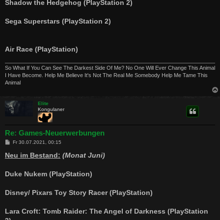
Shadow the Hedgehog (PlayStation 2)
Sega Superstars (PlayStation 2)
Air Race (PlayStation)
So What If You Can See The Darkest Side Of Me? No One Will Ever Change This Animal
I Have Become. Help Me Believe It's Not The Real Me Somebody Help Me Tame This
Animal
Elite
Kongulaner
Re: Games-Neuerwerbungen
B
Fr 30.07.2021, 00:15
e
i
Neu im Bestand:
(Monat Juni)
t
r
a
Duke Nukem (PlayStation)
g
Disney/ Pixars Toy Story Racer (PlayStation)
Lara Croft: Tomb Raider: The Angel of Darkness (PlayStation