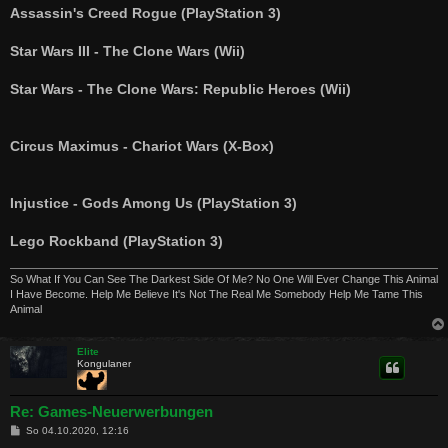
a
Assassin's Creed Rogue (PlayStation 3)
g
Star Wars III - The Clone Wars (Wii)
Star Wars - The Clone Wars: Republic Heroes (Wii)
Circus Maximus - Chariot Wars (X-Box)
Injustice - Gods Among Us (PlayStation 3)
Lego Rockband (PlayStation 3)
So What If You Can See The Darkest Side Of Me? No One Will Ever Change This Animal
I Have Become. Help Me Believe It's Not The Real Me Somebody Help Me Tame This
Animal
Elite
Kongulaner
Re: Games-Neuerwerbungen
B
So 04.10.2020, 12:16
e