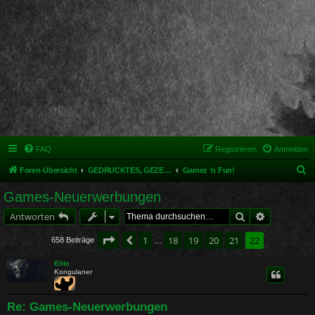
FAQ
Registrieren
Anmelden
S
Foren-Übersicht
GEDRUCKTES, GEZEICHNETES, MODELLIERTES & MEHR
Gamez 'n Fun!
u
Games-Neuerwerbungen
c
Suche
Erweiterte 
Antworten
h
e
Seite
22
von
22
1
18
19
20
21
22
Vorherige
658 Beiträge
…
Elite
Kongulaner
Re: Games-Neuerwerbungen