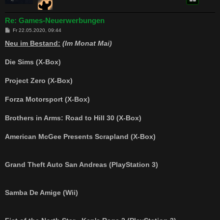
Re: Games-Neuerwerbungen
B
Fr 22.05.2020, 09:44
e
i
Neu im Bestand:
(Im Monat Mai)
t
r
a
Die Sims (X-Box)
g
Project Zero (X-Box)
Forza Motorsport (X-Box)
Brothers in Arms: Road to Hill 30 (X-Box)
American McGee Presents Scrapland (X-Box)
Grand Theft Auto San Andreas (PlayStation 3)
Samba De Amige (Wii)