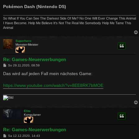
Pokémon Dash (Nintendo DS)
So What If You Can See The Darkest Side Of Me? No One Will Ever Change This Animal
I Have Become. Help Me Believe It's Not The Real Me Somebody Help Me Tame This
Animal
Superhero
Monster-Meister
Re: Games-Neuerwerbungen
B
So 29.11.2020, 08:59
e
i
Das wird auf jeden Fall mein nächstes Game:
t
r
a
https://www.youtube.com/watch?v=8EE8RK7bMOE
g
Elite
Kongulaner
Re: Games-Neuerwerbungen
B
Sa 12.12.2020, 14:43