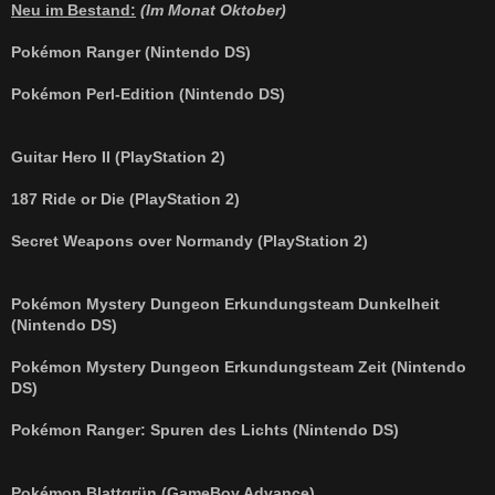
i
Neu im Bestand:
(Im Monat Oktober)
t
r
a
Pokémon Ranger (Nintendo DS)
g
Pokémon Perl-Edition (Nintendo DS)
Guitar Hero II (PlayStation 2)
187 Ride or Die (PlayStation 2)
Secret Weapons over Normandy (PlayStation 2)
Pokémon Mystery Dungeon Erkundungsteam Dunkelheit
(Nintendo DS)
Pokémon Mystery Dungeon Erkundungsteam Zeit (Nintendo
DS)
Pokémon Ranger: Spuren des Lichts (Nintendo DS)
Pokémon Blattgrün (GameBoy Advance)