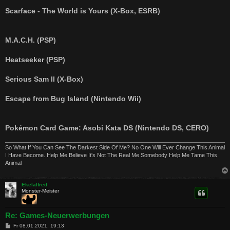
Scarface - The World is Yours (X-Box, ESRB)
M.A.C.H. (PSP)
Heatseeker (PSP)
Serious Sam II (X-Box)
Escape from Bug Island (Nintendo Wii)
Pokémon Card Game: Asobi Kata DS (Nintendo DS, CERO)
So What If You Can See The Darkest Side Of Me? No One Will Ever Change This Animal
I Have Become. Help Me Believe It's Not The Real Me Somebody Help Me Tame This
Animal
Ekelalfred
Monster-Meister
Re: Games-Neuerwerbungen
B
Fr 08.01.2021, 19:13