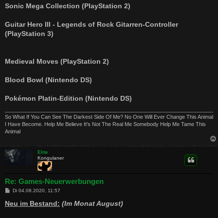
Sonic Mega Collection (PlayStation 2)
Guitar Hero III - Legends of Rock Gitarren-Controller
(PlayStation 3)
Medieval Moves (PlayStation 2)
Blood Bowl (Nintendo DS)
Pokémon Platin-Edition (Nintendo DS)
So What If You Can See The Darkest Side Of Me? No One Will Ever Change This Animal
I Have Become. Help Me Believe It's Not The Real Me Somebody Help Me Tame This
Animal
Elite
Kongulaner
Re: Games-Neuerwerbungen
B
Di 04.08.2020, 11:57
e
i
Neu im Bestand:
(Im Monat August)
t
r