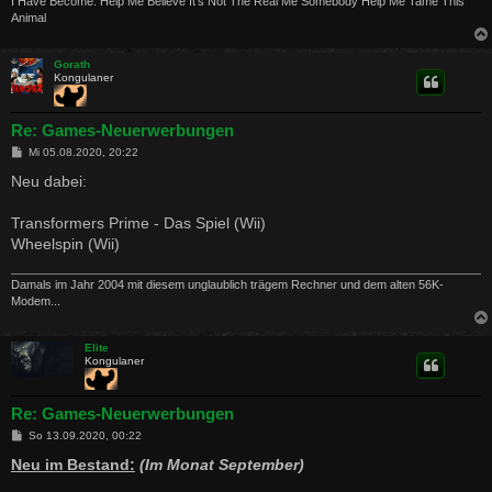
I Have Become. Help Me Believe It's Not The Real Me Somebody Help Me Tame This
Animal
Gorath
Kongulaner
Re: Games-Neuerwerbungen
B
Mi 05.08.2020, 20:22
e
i
Neu dabei:
t
r
a
Transformers Prime - Das Spiel (Wii)
g
Wheelspin (Wii)
Damals im Jahr 2004 mit diesem unglaublich trägem Rechner und dem alten 56K-
Modem...
Elite
Kongulaner
Re: Games-Neuerwerbungen
B
So 13.09.2020, 00:22
e
i
Neu im Bestand:
(Im Monat September)
t
r