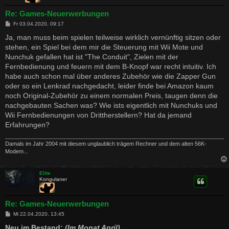
Re: Games-Neuerwerbungen
B
Fr 03.04.2020, 09:17
e
i
Ja, man muss beim spielen teilweise wirklich vernünftig sitzen oder
t
stehen, ein Spiel bei dem mir die Steuerung mit Wii Mote und
r
a
Nunchuk gefallen hat ist "The Conduit", Zielen mit der
g
Fernbedienung und feuern mit dem B-Knopf war recht intuitiv. Ich
habe auch schon mal über anderes Zubehör wie die Zapper Gun
oder so ein Lenkrad nachgedacht, leider finde bei Amazon kaum
noch Original-Zubehör zu einem normalen Preis, taugen denn die
nachgebauten Sachen was? Wie ists eigentlich mit Nunchuks und
Wii Fernbedienungen von Drittherstellern? Hat da jemand
Erfahrungen?
Damals im Jahr 2004 mit diesem unglaublich trägem Rechner und dem alten 56K-
Modem...
Elite
Kongulaner
Re: Games-Neuerwerbungen
B
Mi 22.04.2020, 13:45
e
i
Neu im Bestand:
(Im Monat April)