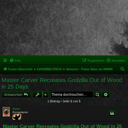
FAQ
Registrieren
Anmelden
S
Foren-Übersicht
GRABBELTISCH
Vernetzt - Feine Sites im WWW!
u
Master Carver Recreates Godzilla Out of Wood
c
in 25 Days
h
Suche
Erweiterte 
Antworten
e
1 Beitrag • Seite
1
von
1
Astro
Kongulaner
Master Carver Recreates Godzilla Out of Wood in 25