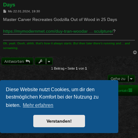
Days
B
Mo 22.01.2024, 19:30
e
i
Master Carver Recreates Godzilla Out of Wood in 25 Days
t
r
a
https://mymodernmet.com/duy-tran-woodar ... sculpture/
?
g
Oh, yeah. Oooh, ahhh, that's how it always starts. But then later there's running and... and
screaming.
Antworten
1 Beitrag • Seite
1
von
1
Gehe zu
Diese Website nutzt Cookies, um dir den
Foren-Übersicht
Kontakt
bestmöglichen Komfort bei der Nutzung zu
Powered by
phpBB
® Forum Software © phpBB Limited
bieten.
Mehr erfahren
Deutsche Übersetzung durch
phpBB.de
PRIVACY_LINK
|
TERMS_LINK
Verstanden!