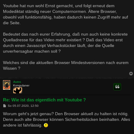
e
i
Youtube hat nun wohl Ernst gemacht, und folgt erneut dem
t
Modediktat ständig neuer Computernormen. Ältere Browser,
r
a
obwohl voll funktionsfähig, haben dadurch keinen Zugriff mehr auf
g
die Seite.
Bedeutet das nach eurer Erfahrung, daß nun auch keine konkrete
Quelladresse für das Video mehr existiert ? Daß das Video erst
durch einen Javascript Verhackstücker läuft, der die Quelle
unverhersagbar machen soll ?
Welches sind die aktuellen Browser Mindestversionen nach eurem
Wissen ?
Astro
Kongulaner
Re: Wie ist das eigentlich mit Youtube ?
B
So 05.07.2020, 12:50
e
i
Worum geht's jetzt genau? Den Browser aktuell zu halten ist nötig.
t
Denn auch alte Browser können Sicherheitslücken beinhalten. Alles
r
a
andere ist fahrlässig.
g