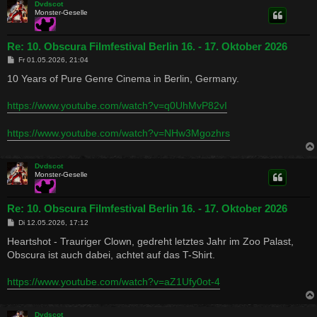
Dvdscot
Monster-Geselle
Re: 10. Obscura Filmfestival Berlin 16. - 17. Oktober 2026
B
Fr 01.05.2026, 21:04
e
i
10 Years of Pure Genre Cinema in Berlin, Germany.
t
r
a
https://www.youtube.com/watch?v=q0UhMvP82vI
g
https://www.youtube.com/watch?v=NHw3Mgozhrs
Dvdscot
Monster-Geselle
Re: 10. Obscura Filmfestival Berlin 16. - 17. Oktober 2026
B
Di 12.05.2026, 17:12
e
i
Heartshot - Trauriger Clown, gedreht letztes Jahr im Zoo Palast,
t
Obscura ist auch dabei, achtet auf das T-Shirt.
r
a
g
https://www.youtube.com/watch?v=aZ1Ufy0ot-4
Dvdscot