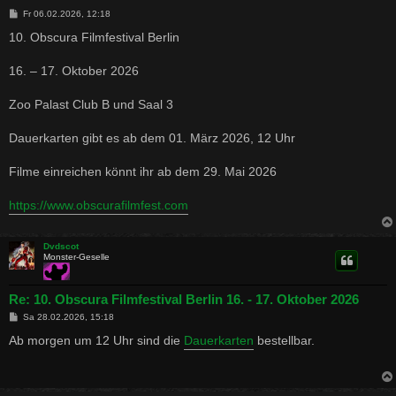
B
Fr 06.02.2026, 12:18
e
i
10. Obscura Filmfestival Berlin
t
r
a
16. – 17. Oktober 2026
g
Zoo Palast Club B und Saal 3
Dauerkarten gibt es ab dem 01. März 2026, 12 Uhr
Filme einreichen könnt ihr ab dem 29. Mai 2026
https://www.obscurafilmfest.com
Dvdscot
Monster-Geselle
Re: 10. Obscura Filmfestival Berlin 16. - 17. Oktober 2026
B
Sa 28.02.2026, 15:18
e
i
Ab morgen um 12 Uhr sind die
Dauerkarten
bestellbar.
t
r
a
g