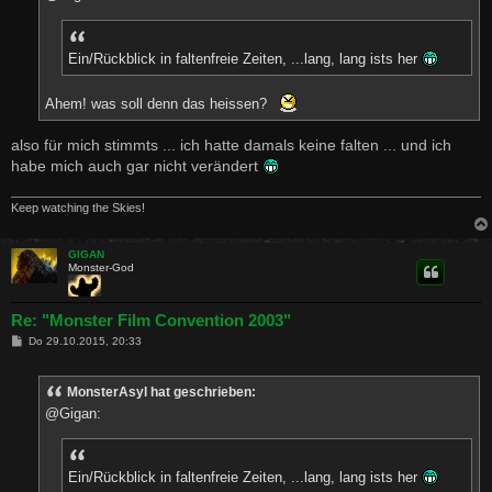
g
Ein/Rückblick in faltenfreie Zeiten, ...lang, lang ists her
Ahem! was soll denn das heissen?
also für mich stimmts ... ich hatte damals keine falten ... und ich
habe mich auch gar nicht verändert
Keep watching the Skies!
GIGAN
Monster-God
Re: "Monster Film Convention 2003"
B
Do 29.10.2015, 20:33
e
i
t
MonsterAsyl hat geschrieben:
r
a
@Gigan:
g
Ein/Rückblick in faltenfreie Zeiten, ...lang, lang ists her