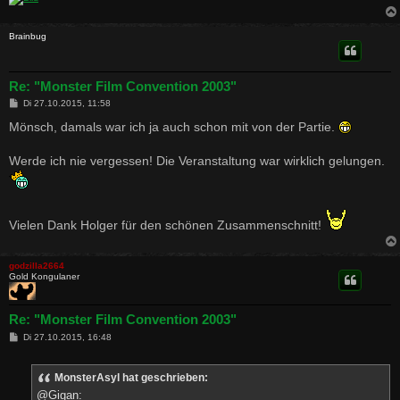
Brainbug
Re: "Monster Film Convention 2003"
B
Di 27.10.2015, 11:58
e
i
Mönsch, damals war ich ja auch schon mit von der Partie.
t
r
a
Werde ich nie vergessen! Die Veranstaltung war wirklich gelungen.
g
Vielen Dank Holger für den schönen Zusammenschnitt!
godzilla2664
Gold Kongulaner
Re: "Monster Film Convention 2003"
B
Di 27.10.2015, 16:48
e
i
t
MonsterAsyl hat geschrieben:
r
a
@Gigan: