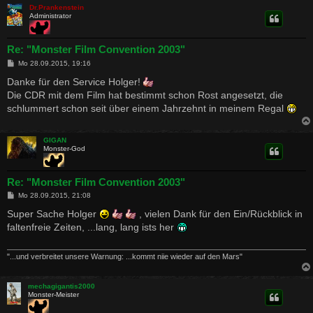
Dr.Prankenstein
Administrator
Re: "Monster Film Convention 2003"
B
Mo 28.09.2015, 19:16
e
i
Danke für den Service Holger!
t
Die CDR mit dem Film hat bestimmt schon Rost angesetzt, die
r
a
schlummert schon seit über einem Jahrzehnt in meinem Regal
g
GIGAN
Monster-God
Re: "Monster Film Convention 2003"
B
Mo 28.09.2015, 21:08
e
i
Super Sache Holger
, vielen Dank für den Ein/Rückblick in
t
faltenfreie Zeiten, ...lang, lang ists her
r
a
g
"...und verbreitet unsere Warnung: ...kommt niie wieder auf den Mars"
mechagigantis2000
Monster-Meister