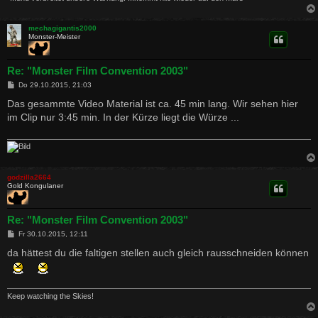
mechagigantis2000
Monster-Meister
Re: "Monster Film Convention 2003"
B
Do 29.10.2015, 21:03
e
i
Das gesammte Video Material ist ca. 45 min lang. Wir sehen hier
t
im Clip nur 3:45 min. In der Kürze liegt die Würze ...
r
a
g
godzilla2664
Gold Kongulaner
Re: "Monster Film Convention 2003"
B
Fr 30.10.2015, 12:11
e
i
da hättest du die faltigen stellen auch gleich rausschneiden können
t
r
a
g
Keep watching the Skies!