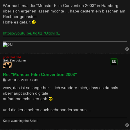
e
i
Wer noch mal die "Monster Film Convention 2003" in Hamburg
t
über sich ergehen lassen möchte ... habe gestern ein bisschen am
r
a
Rechner gebastelt.
g
Hoffe es gefällt
https://youtu.be/XgX1PUxovRE
godzilla2664
Gold Kongulaner
Re: "Monster Film Convention 2003"
B
Mo 28.09.2015, 17:39
e
i
wow, das ist so lange her ... ich wundere mich, dass es damals
t
überhaupt schon digitale
r
a
aufnahmetechniken gab
g
und die kerle sehen auch sehr sonderbar aus ...
Keep watching the Skies!