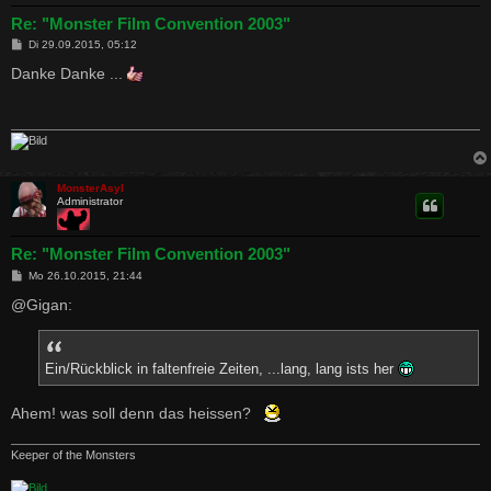
Re: "Monster Film Convention 2003"
B
Di 29.09.2015, 05:12
e
i
Danke Danke ...
t
r
a
g
MonsterAsyl
Administrator
Re: "Monster Film Convention 2003"
B
Mo 26.10.2015, 21:44
e
i
@Gigan:
t
r
a
g
Ein/Rückblick in faltenfreie Zeiten, ...lang, lang ists her
Ahem! was soll denn das heissen?
Keeper of the Monsters