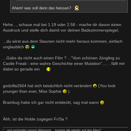
Ahem! was soll denn das heissen?
Hehe..., schaue mal bei 1.19 oder 2.58 - mache dir davon einen
Ausdruck und stelle dich damit vor deinen Badezimmerspiegel,
...du wirst aus dem Staunen nicht mehr heraus kommen, einfach
unglaublich
...Gabs da nicht auch einen Film ? ..."Vom schönen Jüngling zu
Castle Freak - eine wahre Geschichte einer Mutation"..., ...fällt mir
dabei so gerade ein
godzilla2664 hat sich tatsächlich nicht verändert
(You look
younger than ever, Miss Sophie
)
Brainbug habe ich gar nicht entdeckt, sag mal wann
Ähh, ist die Holde zugegen Fr/Sa ?
"...und verbreitet unsere Warnung: ...kommt niie wieder auf den Mars"