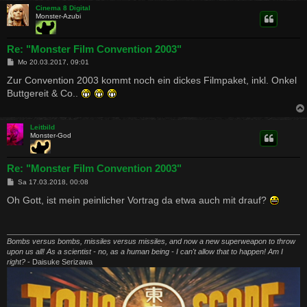
Cinema 8 Digital
Monster-Azubi
Re: "Monster Film Convention 2003"
B
Mo 20.03.2017, 09:01
e
i
Zur Convention 2003 kommt noch ein dickes Filmpaket, inkl. Onkel
t
Buttgereit & Co..
r
a
g
Leitbild
Monster-God
Re: "Monster Film Convention 2003"
B
Sa 17.03.2018, 00:08
e
i
Oh Gott, ist mein peinlicher Vortrag da etwa auch mit drauf?
t
r
a
g
Bombs versus bombs, missiles versus missiles, and now a new superweapon to throw
upon us all! As a scientist - no, as a human being - I can't allow that to happen! Am I
right?
- Daisuke Serizawa