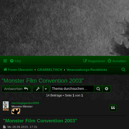
FAQ
Registrieren
Anmelden
S
Foren-Übersicht
GRABBELTISCH
Veranstaltungs-Rückblicke
u
"Monster Film Convention 2003"
c
Suche
Erweiterte 
Antworten
h
14 Beiträge • Seite
1
von
1
e
mechagigantis2000
Monster-Meister
"Monster Film Convention 2003"
B
Mo 28.09.2015, 17:31