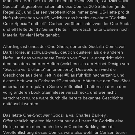
Monsters"-Serie #0-16. Von einem der One-Shots, "Godzilla Color
Special", abgesehen hatten all diese Comics 20-25 Seiten (in der
Regel 22), und Carlsen veröffentlichte immer zwei US-Hefte pro dt.
Heft (abgesehen von #5, welches das bereits erwähnte "Godzilla
Color Special" enthielt". Carlsen veröffentlichte zwei der One-Shots
und elf Hefte der 17 Serien-Hefte. Theoretisch hätte Carlsen noch
Material für vier Hefte gehabt.
Allerdings ist eines der One-Shots, der erste Godzilla-Comic von
Dark Horse, in schwarz-weiß, deutlich düsterer als die anderen
Hefte, und das verwendete Design von Godzilla entspricht nicht
dem aus den anderen Heften (welches sich am Heisei-Design von
"Godzilla vs. Biollante" an orientierte). Desweiteren wird die
Geschichte aus dem Heft in der #0 ausführlich nacherzählt, und
dieses Heft war in Carlsens #7 enthalten. Hätten sie den One-Shot
innerhalb der regulären Serie veröffentlicht, hätten sie durch den
völlig anderen Look Stammleser verschreckt, und wer nicht
verschreckt wurde wäre durch die bereits bekannte Geschichte
enttäuscht worden.
Das letzte One-Shot war "Godzilla vs. Charles Barkley".
Offensichtlich spielten hier nicht nur die Lizenz für Godzilla eine
Rolle, sondern eben auch die von Charles Barkley, eine dt.
Veröffentlichung dieses Comics wäre also wohl für Carlsen teurer