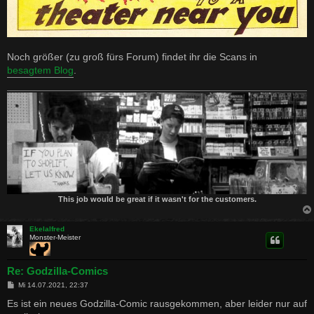
Noch größer (zu groß fürs Forum) findet ihr die Scans in
besagtem Blog
.
This job would be great if it wasn't for the customers.
Ekelalfred
Monster-Meister
Re: Godzilla-Comics
B
Mi 14.07.2021, 22:37
e
i
Es ist ein neues Godzilla-Comic rausgekommen, aber leider nur auf
t