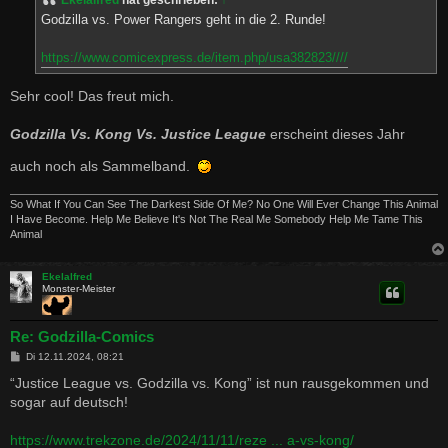
Ekelalfred
hat geschrieben:
↑
r
a
Godzilla vs. Power Rangers geht in die 2. Runde!
g
https://www.comicexpress.de/item.php/usa382823////
Sehr cool! Das freut mich.
Godzilla Vs. Kong Vs. Justice League
erscheint dieses Jahr
auch noch als Sammelband.
So What If You Can See The Darkest Side Of Me? No One Will Ever Change This Animal
I Have Become. Help Me Believe It's Not The Real Me Somebody Help Me Tame This
Animal
Ekelalfred
Monster-Meister
Re: Godzilla-Comics
B
Di 12.11.2024, 08:21
e
i
“Justice League vs. Godzilla vs. Kong” ist nun rausgekommen und
t
sogar auf deutsch!
r
a
g
https://www.trekzone.de/2024/11/11/reze ... a-vs-kong/