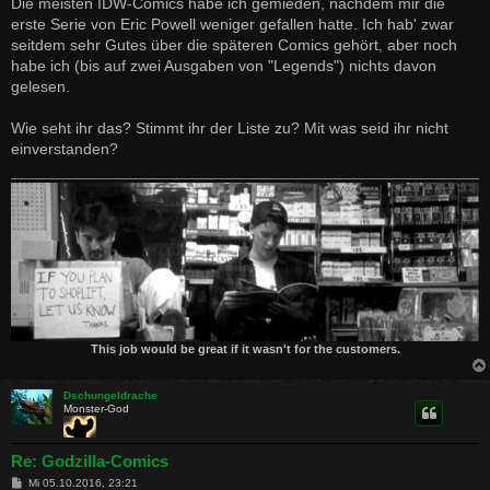
Die meisten IDW-Comics habe ich gemieden, nachdem mir die
erste Serie von Eric Powell weniger gefallen hatte. Ich hab' zwar
seitdem sehr Gutes über die späteren Comics gehört, aber noch
habe ich (bis auf zwei Ausgaben von "Legends") nichts davon
gelesen.
Wie seht ihr das? Stimmt ihr der Liste zu? Mit was seid ihr nicht
einverstanden?
This job would be great if it wasn't for the customers.
Dschungeldrache
Monster-God
Re: Godzilla-Comics
B
Mi 05.10.2016, 23:21