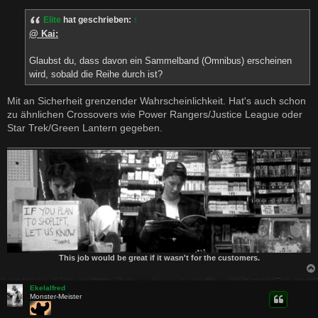
i
t
Elite
hat geschrieben:
↑
r
a
@ Kai:
g
Glaubst du, dass davon ein Sammelband (Omnibus) erscheinen
wird, sobald die Reihe durch ist?
Mit an Sicherheit grenzender Wahrscheinlichkeit. Hat's auch schon
zu ähnlichen Crossovers wie Power Rangers/Justice League oder
Star Trek/Green Lantern gegeben.
This job would be great if it wasn't for the customers.
Ekelalfred
Monster-Meister