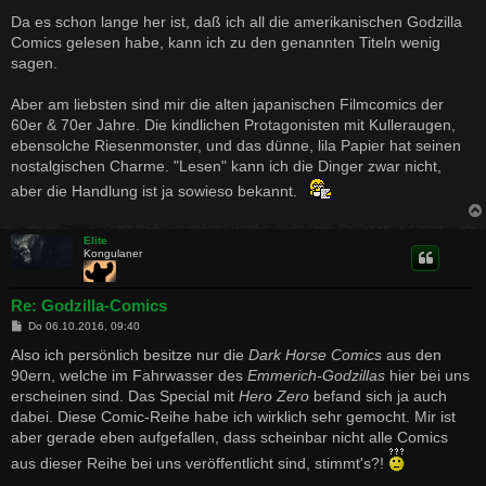
e
i
Da es schon lange her ist, daß ich all die amerikanischen Godzilla
t
Comics gelesen habe, kann ich zu den genannten Titeln wenig
r
a
sagen.
g
Aber am liebsten sind mir die alten japanischen Filmcomics der
60er & 70er Jahre. Die kindlichen Protagonisten mit Kulleraugen,
ebensolche Riesenmonster, und das dünne, lila Papier hat seinen
nostalgischen Charme. "Lesen" kann ich die Dinger zwar nicht,
aber die Handlung ist ja sowieso bekannt.
Elite
Kongulaner
Re: Godzilla-Comics
B
Do 06.10.2016, 09:40
e
i
Also ich persönlich besitze nur die
Dark Horse Comics
aus den
t
90ern, welche im Fahrwasser des
Emmerich-Godzillas
hier bei uns
r
a
erscheinen sind. Das Special mit
Hero Zero
befand sich ja auch
g
dabei. Diese Comic-Reihe habe ich wirklich sehr gemocht. Mir ist
aber gerade eben aufgefallen, dass scheinbar nicht alle Comics
aus dieser Reihe bei uns veröffentlicht sind, stimmt's?!