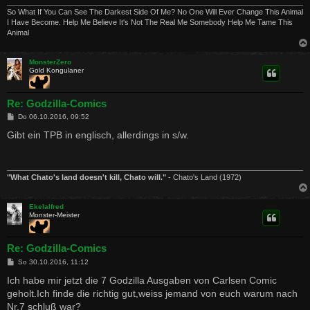
So What If You Can See The Darkest Side Of Me? No One Will Ever Change This Animal
I Have Become. Help Me Believe It's Not The Real Me Somebody Help Me Tame This
Animal
MonsterZero
Gold Kongulaner
Re: Godzilla-Comics
B
Do 06.10.2016, 09:52
e
i
Gibt ein TPB in englisch, allerdings in s/w.
t
r
a
g
"What Chato's land doesn't kill, Chato will."
- Chato's Land (1972)
Ekelalfred
Monster-Meister
Re: Godzilla-Comics
B
So 30.10.2016, 11:12
e
i
Ich habe mir jetzt die 7 Godzilla Ausgaben von Carlsen Comic
t
geholt.Ich finde die richtig gut,weiss jemand von euch warum nach
r
a
Nr.7 schluß war?