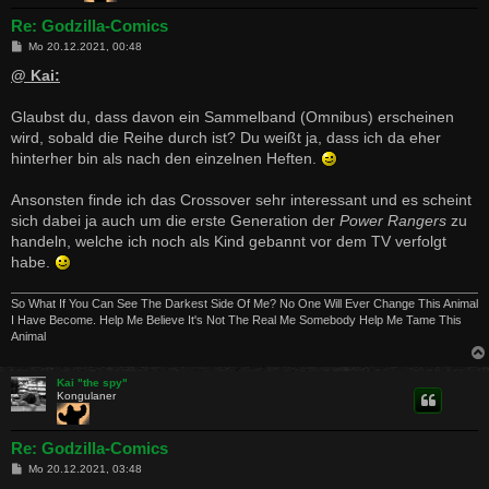
Re: Godzilla-Comics
B
Mo 20.12.2021, 00:48
e
i
@ Kai:
t
r
a
Glaubst du, dass davon ein Sammelband (Omnibus) erscheinen
g
wird, sobald die Reihe durch ist? Du weißt ja, dass ich da eher
hinterher bin als nach den einzelnen Heften.
Ansonsten finde ich das Crossover sehr interessant und es scheint
sich dabei ja auch um die erste Generation der
Power Rangers
zu
handeln, welche ich noch als Kind gebannt vor dem TV verfolgt
habe.
So What If You Can See The Darkest Side Of Me? No One Will Ever Change This Animal
I Have Become. Help Me Believe It's Not The Real Me Somebody Help Me Tame This
Animal
Kai "the spy"
Kongulaner
Re: Godzilla-Comics
B
Mo 20.12.2021, 03:48
e