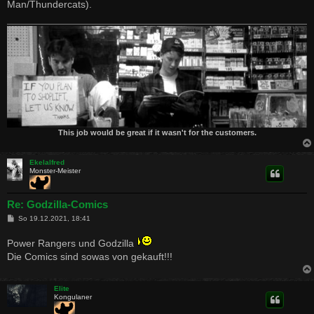
Man/Thundercats).
This job would be great if it wasn't for the customers.
Ekelalfred
Monster-Meister
Re: Godzilla-Comics
B
So 19.12.2021, 18:41
e
i
Power Rangers und Godzilla
t
r
Die Comics sind sowas von gekauft!!!
a
g
Elite
Kongulaner