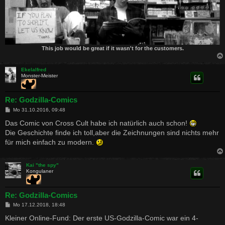
This job would be great if it wasn't for the customers.
Ekelalfred
Monster-Meister
Re: Godzilla-Comics
B
Mo 31.10.2016, 09:48
e
i
Das Comic von Cross Cult habe ich natürlich auch schon!
t
Die Geschichte finde ich toll,aber die Zeichnungen sind nichts mehr
r
a
für mich einfach zu modern.
g
Kai "the spy"
Kongulaner
Re: Godzilla-Comics
B
Mo 17.12.2018, 18:48
e
i
Kleiner Online-Fund: Der erste US-Godzilla-Comic war ein 4-
t