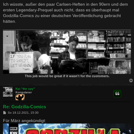
Ich wüsste, außer den paar Carlsen-Heften in den 90ern und dem
ersten Legendary-Prequel auch nicht, dass es überhaupt mal
Godzilla-Comics zu einer deutschen Veröffentlichung gebracht
hätten.
This job would be great if it wasn't for the customers.
Kai "the spy"
Kongulaner
Re: Godzilla-Comics
B
So 19.12.2021, 15:30
e
i
Für März angekündigt:
t
r
a
g