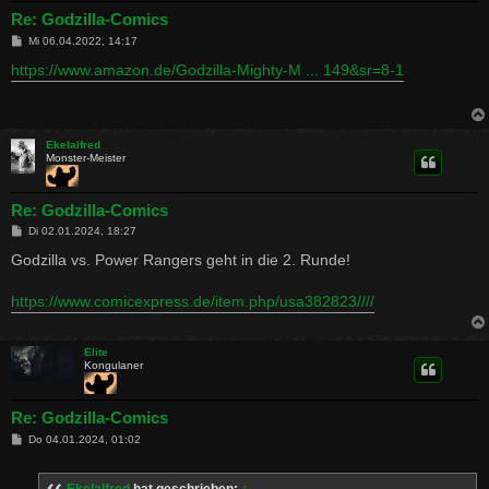
Re: Godzilla-Comics
B
Mi 06.04.2022, 14:17
e
i
https://www.amazon.de/Godzilla-Mighty-M ... 149&sr=8-1
t
r
a
g
Ekelalfred
Monster-Meister
Re: Godzilla-Comics
B
Di 02.01.2024, 18:27
e
i
Godzilla vs. Power Rangers geht in die 2. Runde!
t
r
a
https://www.comicexpress.de/item.php/usa382823////
g
Elite
Kongulaner
Re: Godzilla-Comics
B
Do 04.01.2024, 01:02
e
i
t