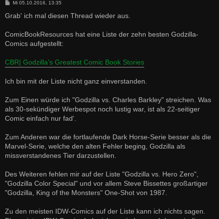
B
Mi 05.10.2016, 13:35
e
i
Grab' ich mal diesen Thread wieder aus.
t
r
a
ComicBookResources hat eine Liste der zehn besten Godzilla-
g
Comics aufgestellt:
CBR| Godzilla's Greatest Comic Book Stories
Ich bin mit der Liste nicht ganz einverstanden.
Zum Einen würde ich "Godzilla vs. Charles Barkley" streichen. Was
als 30-sekündiger Werbespot noch lustig war, ist als 22-seitiger
Comic einfach nur fad'.
Zum Anderen war die fortlaufende Dark Horse-Serie besser als die
Marvel-Serie, welche den alten Fehler beging, Godzilla als
missverstandenes Tier darzustellen.
Des Weiteren fehlen mir auf der Liste "Godzilla vs. Hero Zero",
"Godzilla Color Special" und vor allem Steve Bissettes großartiger
"Godzilla, King of the Monsters" One-Shot von 1987.
Zu den meisten IDW-Comics auf der Liste kann ich nichts sagen.