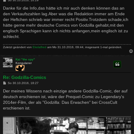
So 30.10.2016, 16:29
e
i
Danke für die Info,das hätte ich mir auch denken können das an
t
den Verkaufszahlen lag.Aber was die Redaktion immer am Ende
r
a
der Heftchen schrieb war immer recht Positiv.Trotzdem schade,ich
g
hätte gerne mehr deutsche Comics von Godzilla gehabt,mit den
englisch Sprachigen kann ich nichts anfangen,mein englisch ist zu
schlecht.
Zuletzt geändert von
Ekelalfred
am Mo 31.10.2016, 09:44, insgesamt 1-mal geändert.
Kai "the spy"
Kongulaner
Re: Godzilla-Comics
B
So 30.10.2016, 18:27
e
i
Der meines Wissens nach einzige andere Godzilla-Comic, der auf
t
deutsch erschienen ist, wäre der Prequel-Comic zu Legendary's
r
a
2014er-Film, der als "Godzilla: Das Erwachen" bei CrossCult
g
erschienen ist.