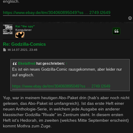
englisch.
r
a
g
https://www.ebay.de/itm/304060895049?ss ... 2749.l2649
Kai "the spy"
Kongulaner
Re: Godzilla-Comics
B
Mi 14.07.2021, 23:46
e
i
t
Ekelalfred
hat geschrieben:
↑
r
a
Es ist ein neues Godzilla-Comic rausgekommen, aber leider nur
g
auf englisch.
https://www.ebay.de/itm/304060895049?ss ... 2749.l2649
Yup, war in meinem heutigen Abo-Paket drin (hab's aber noch nicht
gelesen, das Abo-Paket ist umfangreich). Ist das erste Heft einer
neuen Anthologie-Serie, in welchem jede Ausgabe ein anderer
klassischer Godzilla-"Rivale" im Zentrum steht. In diesem ersten
Heft ist's Hedorah, im zweiten (welches Mitte September erscheint)
kommt Mothra zum Zuge.