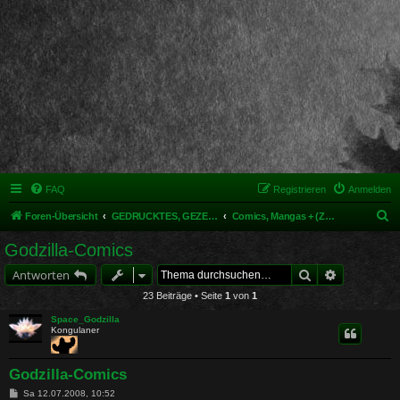
FAQ
Registrieren
Anmelden
S
Foren-Übersicht
GEDRUCKTES, GEZEICHNETES, MODELLIERTES & MEHR
Comics, Mangas + (Zeichen)trick
u
Godzilla-Comics
c
Suche
Erweiterte 
Antworten
h
23 Beiträge • Seite
1
von
1
e
Space_Godzilla
Kongulaner
Godzilla-Comics
B
Sa 12.07.2008, 10:52