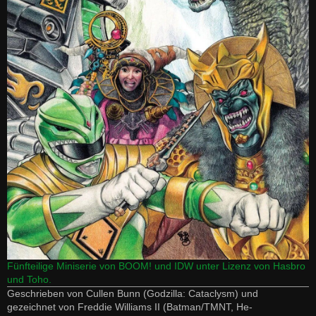
Fünfteilige Miniserie von BOOM! und IDW unter Lizenz von Hasbro
und Toho.
Geschrieben von Cullen Bunn (Godzilla: Cataclysm) und
gezeichnet von Freddie Williams II (Batman/TMNT, He-