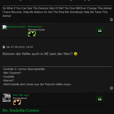
So What If You Can See The Darkest Side Of Me? No One Will Ever Change This Animal
I Have Become. Help Me Believe It's Not The Real Me Somebody Help Me Tame This
Animal
Killosaurus
Monster-Azubi
B
Mo 07.06.2010, 16:05
e
i
Können die Hefte auch in AE sein der Herr?
t
r
a
g
-Godzilla Jr. versus Spacegodzilla.
-Wer Gewinnt?
-Godzilla!
-Warum?
-Weil Godzilla dem Junior aus der Patsche helfen muss.
Kai "the spy"
Kongulaner
Re: Godzilla-Comics