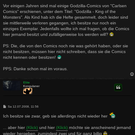
e
i
Vor einigen Jahren sind mal einige Godzilla-Comics von "Carlsen
t
Comics" erschienen, unter dem Titel: "Godzilla - King of the
r
a
Monsters". Als Kind hab ich die Hefte gesammelt, doch leider sind
g
sie mittlerweile verloren gegangen, ich besitze nur noch ein
einziges Exemplar. Jedenfalls wollte ich mal fragen, ob die Comics
hier jemand besitzt und zufälligerweise los werden will?
PS: Die, die von den Comics noch nie was gehört haben, oder sie
nicht besitzen, müssen hier nicht schreiben, dass sie die Comics
nicht kennen oder besitzen!
PPS: Danke schon mal im voraus.
Elite
Kongulaner
B
Sa 12.07.2008, 11:56
e
i
Ich besitze sie zwar, geb sie allerdings nicht wieder her
t
r
a
... aber hier
(Klick)
und hier
(Klick)
möchte sie anscheinend jemand
g
wieder hergeben, zumindest zwei und für ganz billig
.