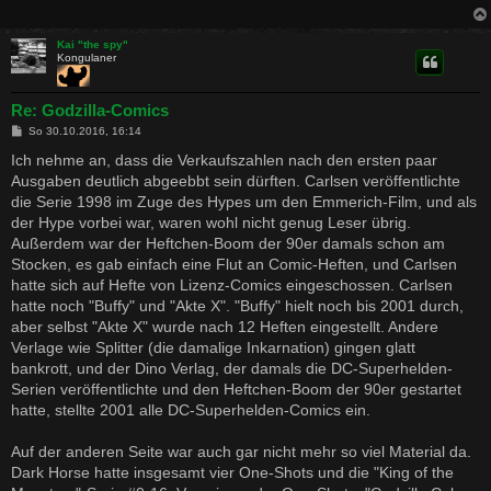
g
Kai "the spy"
Kongulaner
Re: Godzilla-Comics
B
So 30.10.2016, 16:14
e
i
Ich nehme an, dass die Verkaufszahlen nach den ersten paar
t
Ausgaben deutlich abgeebbt sein dürften. Carlsen veröffentlichte
r
a
die Serie 1998 im Zuge des Hypes um den Emmerich-Film, und als
g
der Hype vorbei war, waren wohl nicht genug Leser übrig.
Außerdem war der Heftchen-Boom der 90er damals schon am
Stocken, es gab einfach eine Flut an Comic-Heften, und Carlsen
hatte sich auf Hefte von Lizenz-Comics eingeschossen. Carlsen
hatte noch "Buffy" und "Akte X". "Buffy" hielt noch bis 2001 durch,
aber selbst "Akte X" wurde nach 12 Heften eingestellt. Andere
Verlage wie Splitter (die damalige Inkarnation) gingen glatt
bankrott, und der Dino Verlag, der damals die DC-Superhelden-
Serien veröffentlichte und den Heftchen-Boom der 90er gestartet
hatte, stellte 2001 alle DC-Superhelden-Comics ein.
Auf der anderen Seite war auch gar nicht mehr so viel Material da.
Dark Horse hatte insgesamt vier One-Shots und die "King of the