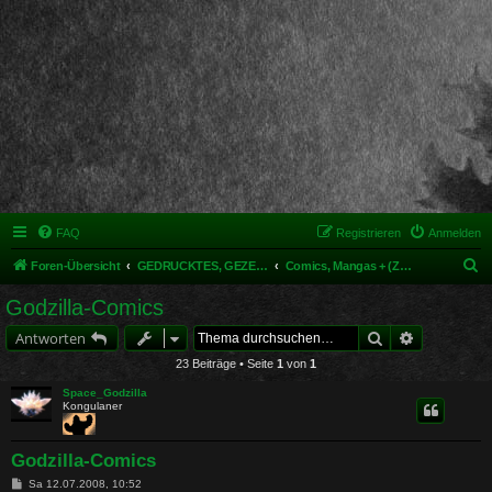
FAQ
Registrieren
Anmelden
S
Foren-Übersicht
GEDRUCKTES, GEZEICHNETES, MODELLIERTES & MEHR
Comics, Mangas + (Zeichen)trick
u
Godzilla-Comics
c
Suche
Erweiterte 
Antworten
h
23 Beiträge • Seite
1
von
1
e
Space_Godzilla
Kongulaner
Godzilla-Comics
B
Sa 12.07.2008, 10:52