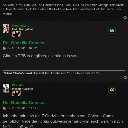
So What If You Can See The Darkest Side Of Me? No One Will Ever Change This Animal
I Have Become. Help Me Believe It's Not The Real Me Somebody Help Me Tame This
Animal
MonsterZero
Gold Kongulaner
Re: Godzilla-Comics
B
Do 06.10.2016, 09:52
e
i
Gibt ein TPB in englisch, allerdings in s/w.
t
r
a
g
"What Chato's land doesn't kill, Chato will."
- Chato's Land (1972)
Ekelalfred
Monster-Meister
Re: Godzilla-Comics
B
So 30.10.2016, 11:12
e
i
Ich habe mir jetzt die 7 Godzilla Ausgaben von Carlsen Comic
t
geholt.Ich finde die richtig gut,weiss jemand von euch warum nach
r
a
Nr.7 schluß war?