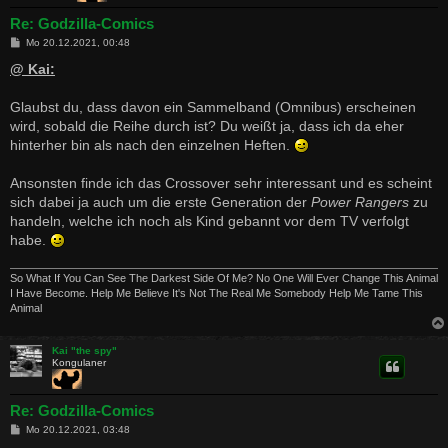
Re: Godzilla-Comics
B
Mo 20.12.2021, 00:48
e
i
@ Kai:
t
r
a
Glaubst du, dass davon ein Sammelband (Omnibus) erscheinen
g
wird, sobald die Reihe durch ist? Du weißt ja, dass ich da eher
hinterher bin als nach den einzelnen Heften.
Ansonsten finde ich das Crossover sehr interessant und es scheint
sich dabei ja auch um die erste Generation der
Power Rangers
zu
handeln, welche ich noch als Kind gebannt vor dem TV verfolgt
habe.
So What If You Can See The Darkest Side Of Me? No One Will Ever Change This Animal
I Have Become. Help Me Believe It's Not The Real Me Somebody Help Me Tame This
Animal
Kai "the spy"
Kongulaner
Re: Godzilla-Comics
B
Mo 20.12.2021, 03:48
e