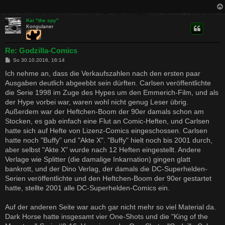
g
Kai "the spy"
Kongulaner
Re: Godzilla-Comics
B
So 30.10.2016, 16:14
e
i
Ich nehme an, dass die Verkaufszahlen nach den ersten paar
t
Ausgaben deutlich abgeebbt sein dürften. Carlsen veröffentlichte
r
a
die Serie 1998 im Zuge des Hypes um den Emmerich-Film, und als
g
der Hype vorbei war, waren wohl nicht genug Leser übrig.
Außerdem war der Heftchen-Boom der 90er damals schon am
Stocken, es gab einfach eine Flut an Comic-Heften, und Carlsen
hatte sich auf Hefte von Lizenz-Comics eingeschossen. Carlsen
hatte noch "Buffy" und "Akte X". "Buffy" hielt noch bis 2001 durch,
aber selbst "Akte X" wurde nach 12 Heften eingestellt. Andere
Verlage wie Splitter (die damalige Inkarnation) gingen glatt
bankrott, und der Dino Verlag, der damals die DC-Superhelden-
Serien veröffentlichte und den Heftchen-Boom der 90er gestartet
hatte, stellte 2001 alle DC-Superhelden-Comics ein.
Auf der anderen Seite war auch gar nicht mehr so viel Material da.
Dark Horse hatte insgesamt vier One-Shots und die "King of the