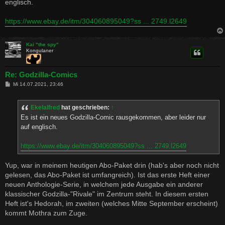
englisch.
r
a
g
https://www.ebay.de/itm/304060895049?ss ... 2749.l2649
Kai "the spy"
Kongulaner
Re: Godzilla-Comics
B
Mi 14.07.2021, 23:46
e
i
t
Ekelalfred
hat geschrieben:
↑
r
a
Es ist ein neues Godzilla-Comic rausgekommen, aber leider nur
g
auf englisch.
https://www.ebay.de/itm/304060895049?ss ... 2749.l2649
Yup, war in meinem heutigen Abo-Paket drin (hab's aber noch nicht
gelesen, das Abo-Paket ist umfangreich). Ist das erste Heft einer
neuen Anthologie-Serie, in welchem jede Ausgabe ein anderer
klassischer Godzilla-"Rivale" im Zentrum steht. In diesem ersten
Heft ist's Hedorah, im zweiten (welches Mitte September erscheint)
kommt Mothra zum Zuge.