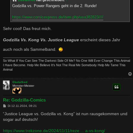
Ekelalfred
hat geschrieben:
↑
r
a
Godzilla vs. Power Rangers geht in die 2. Runde!
g
https://www.comicexpress.de/item.php/usa382823////
Sehr cool! Das freut mich.
Godzilla Vs. Kong Vs. Justice League
erscheint dieses Jahr
auch noch als Sammelband.
So What If You Can See The Darkest Side Of Me? No One Will Ever Change This Animal
I Have Become. Help Me Believe It's Not The Real Me Somebody Help Me Tame This
Animal
Ekelalfred
Monster-Meister
Re: Godzilla-Comics
B
Di 12.11.2024, 08:21
e
i
“Justice League vs. Godzilla vs. Kong” ist nun rausgekommen und
t
sogar auf deutsch!
r
a
g
https://www.trekzone.de/2024/11/11/reze ... a-vs-kong/