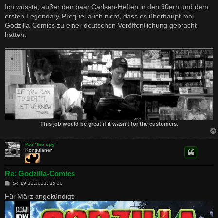
Ich wüsste, außer den paar Carlsen-Heften in den 90ern und dem
ersten Legendary-Prequel auch nicht, dass es überhaupt mal
Godzilla-Comics zu einer deutschen Veröffentlichung gebracht
hätten.
This job would be great if it wasn't for the customers.
Kai "the spy"
Kongulaner
Re: Godzilla-Comics
B
So 19.12.2021, 15:30
e
i
Für März angekündigt:
t
r
a
g