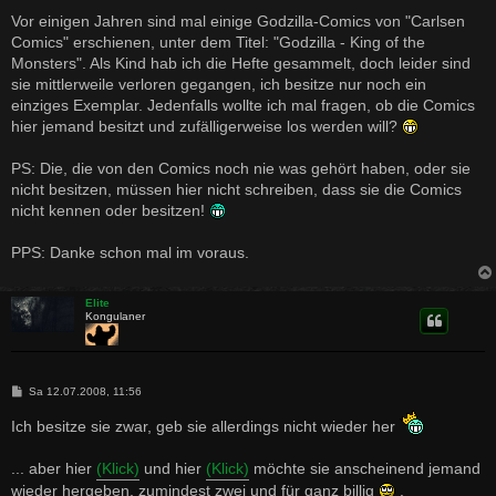
e
i
Vor einigen Jahren sind mal einige Godzilla-Comics von "Carlsen
t
Comics" erschienen, unter dem Titel: "Godzilla - King of the
r
a
Monsters". Als Kind hab ich die Hefte gesammelt, doch leider sind
g
sie mittlerweile verloren gegangen, ich besitze nur noch ein
einziges Exemplar. Jedenfalls wollte ich mal fragen, ob die Comics
hier jemand besitzt und zufälligerweise los werden will?
PS: Die, die von den Comics noch nie was gehört haben, oder sie
nicht besitzen, müssen hier nicht schreiben, dass sie die Comics
nicht kennen oder besitzen!
PPS: Danke schon mal im voraus.
Elite
Kongulaner
B
Sa 12.07.2008, 11:56
e
i
Ich besitze sie zwar, geb sie allerdings nicht wieder her
t
r
a
... aber hier
(Klick)
und hier
(Klick)
möchte sie anscheinend jemand
g
wieder hergeben, zumindest zwei und für ganz billig
.