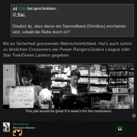
i
t
Elite
hat geschrieben:
↑
r
a
@ Kai:
g
Glaubst du, dass davon ein Sammelband (Omnibus) erscheinen
wird, sobald die Reihe durch ist?
Mit an Sicherheit grenzender Wahrscheinlichkeit. Hat's auch schon
zu ähnlichen Crossovers wie Power Rangers/Justice League oder
Star Trek/Green Lantern gegeben.
This job would be great if it wasn't for the customers.
Ekelalfred
Monster-Meister