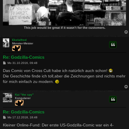
This job would be great if it wasn't for the customers.
Ekelalfred
Monster-Meister
Re: Godzilla-Comics
B
Mo 31.10.2016, 09:48
e
i
Das Comic von Cross Cult habe ich natürlich auch schon!
t
Die Geschichte finde ich toll,aber die Zeichnungen sind nichts mehr
r
a
für mich einfach zu modern.
g
Kai "the spy"
Kongulaner
Re: Godzilla-Comics
B
Mo 17.12.2018, 18:48
e
i
Kleiner Online-Fund: Der erste US-Godzilla-Comic war ein 4-
t