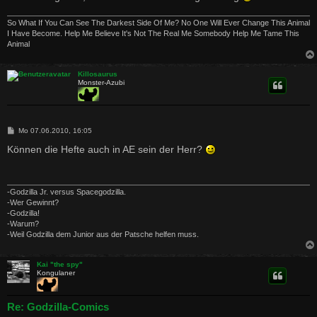
So What If You Can See The Darkest Side Of Me? No One Will Ever Change This Animal
I Have Become. Help Me Believe It's Not The Real Me Somebody Help Me Tame This
Animal
Killosaurus
Monster-Azubi
B
Mo 07.06.2010, 16:05
e
i
Können die Hefte auch in AE sein der Herr?
t
r
a
g
-Godzilla Jr. versus Spacegodzilla.
-Wer Gewinnt?
-Godzilla!
-Warum?
-Weil Godzilla dem Junior aus der Patsche helfen muss.
Kai "the spy"
Kongulaner
Re: Godzilla-Comics