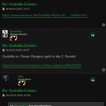
Re: Godzilla-Comics
B
Mi 06.04.2022, 14:17
e
i
https://www.amazon.de/Godzilla-Mighty-M ... 149&sr=8-1
t
r
a
g
Ekelalfred
Monster-Meister
Re: Godzilla-Comics
B
Di 02.01.2024, 18:27
e
i
Godzilla vs. Power Rangers geht in die 2. Runde!
t
r
a
https://www.comicexpress.de/item.php/usa382823////
g
Elite
Kongulaner
Re: Godzilla-Comics
B
Do 04.01.2024, 01:02
e
i
t