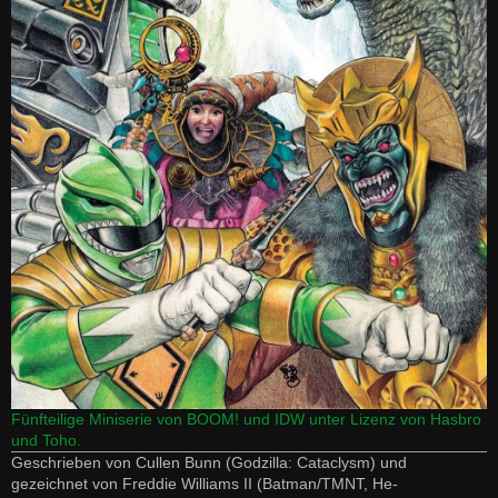
Fünfteilige Miniserie von BOOM! und IDW unter Lizenz von Hasbro
und Toho.
Geschrieben von Cullen Bunn (Godzilla: Cataclysm) und
gezeichnet von Freddie Williams II (Batman/TMNT, He-