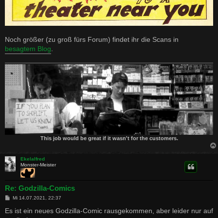
Noch größer (zu groß fürs Forum) findet ihr die Scans in
besagtem Blog
.
This job would be great if it wasn't for the customers.
Ekelalfred
Monster-Meister
Re: Godzilla-Comics
B
Mi 14.07.2021, 22:37
e
i
Es ist ein neues Godzilla-Comic rausgekommen, aber leider nur auf
t