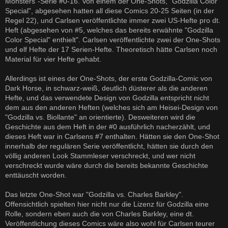
Monsters"-Serie #0-16. Von einem der One-Shots, "Godzilla Color
Special", abgesehen hatten all diese Comics 20-25 Seiten (in der
Regel 22), und Carlsen veröffentlichte immer zwei US-Hefte pro dt.
Heft (abgesehen von #5, welches das bereits erwähnte "Godzilla
Color Special" enthielt". Carlsen veröffentlichte zwei der One-Shots
und elf Hefte der 17 Serien-Hefte. Theoretisch hätte Carlsen noch
Material für vier Hefte gehabt.
Allerdings ist eines der One-Shots, der erste Godzilla-Comic von
Dark Horse, in schwarz-weiß, deutlich düsterer als die anderen
Hefte, und das verwendete Design von Godzilla entspricht nicht
dem aus den anderen Heften (welches sich am Heisei-Design von
"Godzilla vs. Biollante" an orientierte). Desweiteren wird die
Geschichte aus dem Heft in der #0 ausführlich nacherzählt, und
dieses Heft war in Carlsens #7 enthalten. Hätten sie den One-Shot
innerhalb der regulären Serie veröffentlicht, hätten sie durch den
völlig anderen Look Stammleser verschreckt, und wer nicht
verschreckt wurde wäre durch die bereits bekannte Geschichte
enttäuscht worden.
Das letzte One-Shot war "Godzilla vs. Charles Barkley".
Offensichtlich spielten hier nicht nur die Lizenz für Godzilla eine
Rolle, sondern eben auch die von Charles Barkley, eine dt.
Veröffentlichung dieses Comics wäre also wohl für Carlsen teurer