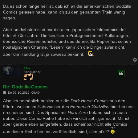
e
i
Da es schon lange her ist, daß ich all die amerikanischen Godzilla
t
Comics gelesen habe, kann ich zu den genannten Titeln wenig
r
a
sagen.
g
Aber am liebsten sind mir die alten japanischen Filmcomics der
60er & 70er Jahre. Die kindlichen Protagonisten mit Kulleraugen,
ebensolche Riesenmonster, und das dünne, lila Papier hat seinen
nostalgischen Charme. "Lesen" kann ich die Dinger zwar nicht,
aber die Handlung ist ja sowieso bekannt.
Elite
Kongulaner
Re: Godzilla-Comics
B
Do 06.10.2016, 09:40
e
i
Also ich persönlich besitze nur die
Dark Horse Comics
aus den
t
90ern, welche im Fahrwasser des
Emmerich-Godzillas
hier bei uns
r
a
erscheinen sind. Das Special mit
Hero Zero
befand sich ja auch
g
dabei. Diese Comic-Reihe habe ich wirklich sehr gemocht. Mir ist
aber gerade eben aufgefallen, dass scheinbar nicht alle Comics
aus dieser Reihe bei uns veröffentlicht sind, stimmt's?!