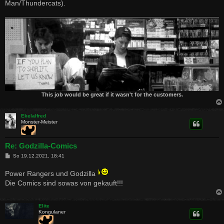
Man/Thundercats).
This job would be great if it wasn't for the customers.
Ekelalfred
Monster-Meister
Re: Godzilla-Comics
B
So 19.12.2021, 18:41
e
i
Power Rangers und Godzilla
t
r
Die Comics sind sowas von gekauft!!!
a
g
Elite
Kongulaner