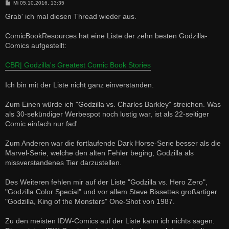
B
Mi 05.10.2016, 13:35
e
i
Grab' ich mal diesen Thread wieder aus.
t
r
a
ComicBookResources hat eine Liste der zehn besten Godzilla-
g
Comics aufgestellt:
CBR| Godzilla's Greatest Comic Book Stories
Ich bin mit der Liste nicht ganz einverstanden.
Zum Einen würde ich "Godzilla vs. Charles Barkley" streichen. Was
als 30-sekündiger Werbespot noch lustig war, ist als 22-seitiger
Comic einfach nur fad'.
Zum Anderen war die fortlaufende Dark Horse-Serie besser als die
Marvel-Serie, welche den alten Fehler beging, Godzilla als
missverstandenes Tier darzustellen.
Des Weiteren fehlen mir auf der Liste "Godzilla vs. Hero Zero",
"Godzilla Color Special" und vor allem Steve Bissettes großartiger
"Godzilla, King of the Monsters" One-Shot von 1987.
Zu den meisten IDW-Comics auf der Liste kann ich nichts sagen.