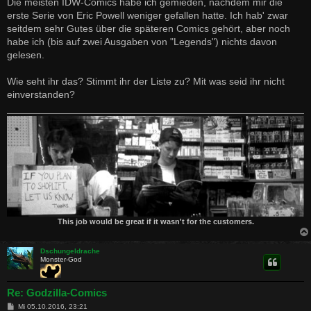
Die meisten IDW-Comics habe ich gemieden, nachdem mir die
erste Serie von Eric Powell weniger gefallen hatte. Ich hab' zwar
seitdem sehr Gutes über die späteren Comics gehört, aber noch
habe ich (bis auf zwei Ausgaben von "Legends") nichts davon
gelesen.
Wie seht ihr das? Stimmt ihr der Liste zu? Mit was seid ihr nicht
einverstanden?
This job would be great if it wasn't for the customers.
Dschungeldrache
Monster-God
Re: Godzilla-Comics
B
Mi 05.10.2016, 23:21