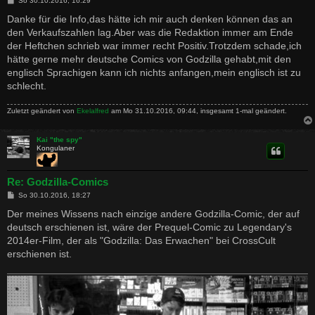
So 30.10.2016, 16:29
e
i
Danke für die Info,das hätte ich mir auch denken können das an
t
den Verkaufszahlen lag.Aber was die Redaktion immer am Ende
r
a
der Heftchen schrieb war immer recht Positiv.Trotzdem schade,ich
g
hätte gerne mehr deutsche Comics von Godzilla gehabt,mit den
englisch Sprachigen kann ich nichts anfangen,mein englisch ist zu
schlecht.
Zuletzt geändert von
Ekelalfred
am Mo 31.10.2016, 09:44, insgesamt 1-mal geändert.
Kai "the spy"
Kongulaner
Re: Godzilla-Comics
B
So 30.10.2016, 18:27
e
i
Der meines Wissens nach einzige andere Godzilla-Comic, der auf
t
deutsch erschienen ist, wäre der Prequel-Comic zu Legendary's
r
a
2014er-Film, der als "Godzilla: Das Erwachen" bei CrossCult
g
erschienen ist.