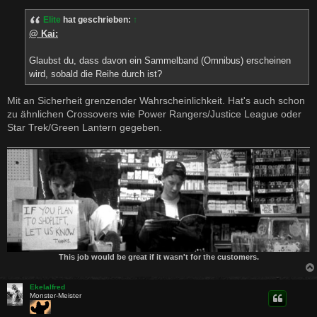
i
t
Elite
hat geschrieben:
↑
r
a
@ Kai:
g
Glaubst du, dass davon ein Sammelband (Omnibus) erscheinen
wird, sobald die Reihe durch ist?
Mit an Sicherheit grenzender Wahrscheinlichkeit. Hat's auch schon
zu ähnlichen Crossovers wie Power Rangers/Justice League oder
Star Trek/Green Lantern gegeben.
This job would be great if it wasn't for the customers.
Ekelalfred
Monster-Meister