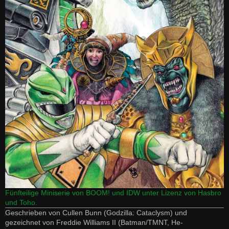
Fünfteilige Miniserie von BOOM! und IDW unter Lizenz von Hasbro
und Toho.
Geschrieben von Cullen Bunn (Godzilla: Cataclysm) und
gezeichnet von Freddie Williams II (Batman/TMNT, He-