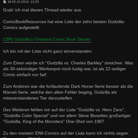
B
Mi 05.10.2016, 13:35
e
i
Grab' ich mal diesen Thread wieder aus.
t
r
a
ComicBookResources hat eine Liste der zehn besten Godzilla-
g
Comics aufgestellt:
CBR| Godzilla's Greatest Comic Book Stories
Ich bin mit der Liste nicht ganz einverstanden.
Zum Einen würde ich "Godzilla vs. Charles Barkley" streichen. Was
als 30-sekündiger Werbespot noch lustig war, ist als 22-seitiger
Comic einfach nur fad'.
Zum Anderen war die fortlaufende Dark Horse-Serie besser als die
Marvel-Serie, welche den alten Fehler beging, Godzilla als
missverstandenes Tier darzustellen.
Des Weiteren fehlen mir auf der Liste "Godzilla vs. Hero Zero",
"Godzilla Color Special" und vor allem Steve Bissettes großartiger
"Godzilla, King of the Monsters" One-Shot von 1987.
Zu den meisten IDW-Comics auf der Liste kann ich nichts sagen.