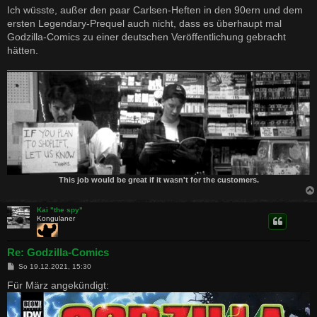
Ich wüsste, außer den paar Carlsen-Heften in den 90ern und dem
ersten Legendary-Prequel auch nicht, dass es überhaupt mal
Godzilla-Comics zu einer deutschen Veröffentlichung gebracht
hätten.
This job would be great if it wasn't for the customers.
Kai "the spy"
Kongulaner
Re: Godzilla-Comics
B
So 19.12.2021, 15:30
e
i
Für März angekündigt:
t
r
a
g