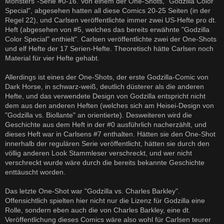
Monsters"-Serie #0-16. Von einem der One-Shots, "Godzilla Color
Special", abgesehen hatten all diese Comics 20-25 Seiten (in der
Regel 22), und Carlsen veröffentlichte immer zwei US-Hefte pro dt.
Heft (abgesehen von #5, welches das bereits erwähnte "Godzilla
Color Special" enthielt". Carlsen veröffentlichte zwei der One-Shots
und elf Hefte der 17 Serien-Hefte. Theoretisch hätte Carlsen noch
Material für vier Hefte gehabt.
Allerdings ist eines der One-Shots, der erste Godzilla-Comic von
Dark Horse, in schwarz-weiß, deutlich düsterer als die anderen
Hefte, und das verwendete Design von Godzilla entspricht nicht
dem aus den anderen Heften (welches sich am Heisei-Design von
"Godzilla vs. Biollante" an orientierte). Desweiteren wird die
Geschichte aus dem Heft in der #0 ausführlich nacherzählt, und
dieses Heft war in Carlsens #7 enthalten. Hätten sie den One-Shot
innerhalb der regulären Serie veröffentlicht, hätten sie durch den
völlig anderen Look Stammleser verschreckt, und wer nicht
verschreckt wurde wäre durch die bereits bekannte Geschichte
enttäuscht worden.
Das letzte One-Shot war "Godzilla vs. Charles Barkley".
Offensichtlich spielten hier nicht nur die Lizenz für Godzilla eine
Rolle, sondern eben auch die von Charles Barkley, eine dt.
Veröffentlichung dieses Comics wäre also wohl für Carlsen teurer