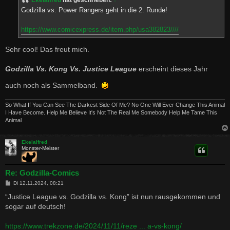
Ekelalfred
hat geschrieben:
↑
r
a
Godzilla vs. Power Rangers geht in die 2. Runde!
g
https://www.comicexpress.de/item.php/usa382823////
Sehr cool! Das freut mich.
Godzilla Vs. Kong Vs. Justice League
erscheint dieses Jahr
auch noch als Sammelband.
So What If You Can See The Darkest Side Of Me? No One Will Ever Change This Animal
I Have Become. Help Me Believe It's Not The Real Me Somebody Help Me Tame This
Animal
Ekelalfred
Monster-Meister
Re: Godzilla-Comics
B
Di 12.11.2024, 08:21
e
i
“Justice League vs. Godzilla vs. Kong” ist nun rausgekommen und
t
sogar auf deutsch!
r
a
g
https://www.trekzone.de/2024/11/11/reze ... a-vs-kong/