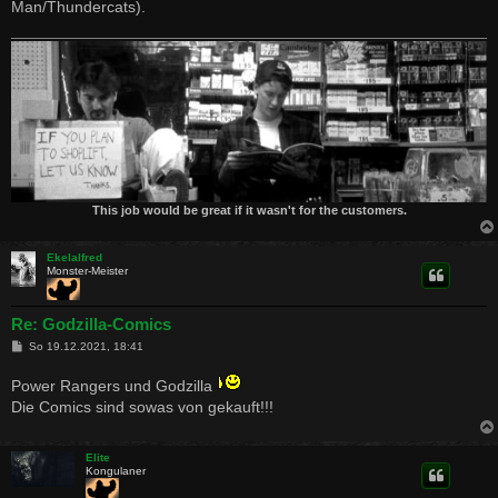
Man/Thundercats).
This job would be great if it wasn't for the customers.
Ekelalfred
Monster-Meister
Re: Godzilla-Comics
B
So 19.12.2021, 18:41
e
i
Power Rangers und Godzilla
t
r
Die Comics sind sowas von gekauft!!!
a
g
Elite
Kongulaner