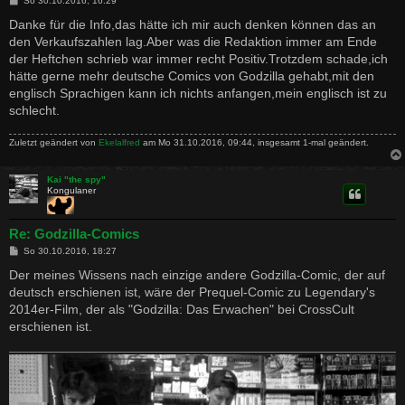
So 30.10.2016, 16:29
e
i
Danke für die Info,das hätte ich mir auch denken können das an
t
den Verkaufszahlen lag.Aber was die Redaktion immer am Ende
r
a
der Heftchen schrieb war immer recht Positiv.Trotzdem schade,ich
g
hätte gerne mehr deutsche Comics von Godzilla gehabt,mit den
englisch Sprachigen kann ich nichts anfangen,mein englisch ist zu
schlecht.
Zuletzt geändert von
Ekelalfred
am Mo 31.10.2016, 09:44, insgesamt 1-mal geändert.
Kai "the spy"
Kongulaner
Re: Godzilla-Comics
B
So 30.10.2016, 18:27
e
i
Der meines Wissens nach einzige andere Godzilla-Comic, der auf
t
deutsch erschienen ist, wäre der Prequel-Comic zu Legendary's
r
a
2014er-Film, der als "Godzilla: Das Erwachen" bei CrossCult
g
erschienen ist.