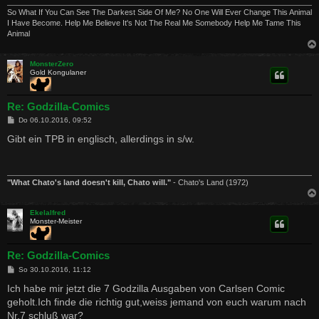
So What If You Can See The Darkest Side Of Me? No One Will Ever Change This Animal
I Have Become. Help Me Believe It's Not The Real Me Somebody Help Me Tame This
Animal
MonsterZero
Gold Kongulaner
Re: Godzilla-Comics
B
Do 06.10.2016, 09:52
e
i
Gibt ein TPB in englisch, allerdings in s/w.
t
r
a
g
"What Chato's land doesn't kill, Chato will."
- Chato's Land (1972)
Ekelalfred
Monster-Meister
Re: Godzilla-Comics
B
So 30.10.2016, 11:12
e
i
Ich habe mir jetzt die 7 Godzilla Ausgaben von Carlsen Comic
t
geholt.Ich finde die richtig gut,weiss jemand von euch warum nach
r
a
Nr.7 schluß war?