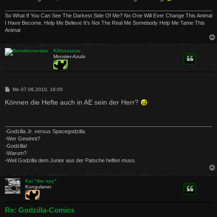
So What If You Can See The Darkest Side Of Me? No One Will Ever Change This Animal
I Have Become. Help Me Believe It's Not The Real Me Somebody Help Me Tame This
Animal
Killosaurus
Monster-Azubi
B
Mo 07.06.2010, 16:05
e
i
Können die Hefte auch in AE sein der Herr?
t
r
a
g
-Godzilla Jr. versus Spacegodzilla.
-Wer Gewinnt?
-Godzilla!
-Warum?
-Weil Godzilla dem Junior aus der Patsche helfen muss.
Kai "the spy"
Kongulaner
Re: Godzilla-Comics