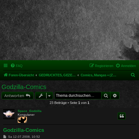
FAQ
Registrieren
Anmelden
S
Foren-Übersicht
GEDRUCKTES, GEZEICHNETES, MODELLIERTES & MEHR
Comics, Mangas + (Zeichen)trick
u
Godzilla-Comics
c
Suche
Erweiterte 
Antworten
h
23 Beiträge • Seite
1
von
1
e
Space_Godzilla
Kongulaner
Godzilla-Comics
B
Sa 12.07.2008, 10:52