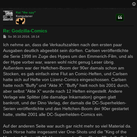
g
Kai "the spy"
Kongulaner
Re: Godzilla-Comics
B
So 30.10.2016, 16:14
e
i
Ich nehme an, dass die Verkaufszahlen nach den ersten paar
t
Ausgaben deutlich abgeebbt sein dürften. Carlsen veröffentlichte
r
a
die Serie 1998 im Zuge des Hypes um den Emmerich-Film, und als
g
der Hype vorbei war, waren wohl nicht genug Leser übrig.
Außerdem war der Heftchen-Boom der 90er damals schon am
Stocken, es gab einfach eine Flut an Comic-Heften, und Carlsen
hatte sich auf Hefte von Lizenz-Comics eingeschossen. Carlsen
hatte noch "Buffy" und "Akte X". "Buffy" hielt noch bis 2001 durch,
aber selbst "Akte X" wurde nach 12 Heften eingestellt. Andere
Verlage wie Splitter (die damalige Inkarnation) gingen glatt
bankrott, und der Dino Verlag, der damals die DC-Superhelden-
Serien veröffentlichte und den Heftchen-Boom der 90er gestartet
hatte, stellte 2001 alle DC-Superhelden-Comics ein.
Auf der anderen Seite war auch gar nicht mehr so viel Material da.
Dark Horse hatte insgesamt vier One-Shots und die "King of the