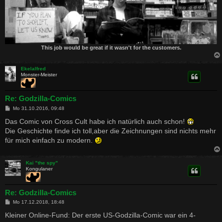
This job would be great if it wasn't for the customers.
Ekelalfred
Monster-Meister
Re: Godzilla-Comics
B
Mo 31.10.2016, 09:48
e
i
Das Comic von Cross Cult habe ich natürlich auch schon!
t
Die Geschichte finde ich toll,aber die Zeichnungen sind nichts mehr
r
a
für mich einfach zu modern.
g
Kai "the spy"
Kongulaner
Re: Godzilla-Comics
B
Mo 17.12.2018, 18:48
e
i
Kleiner Online-Fund: Der erste US-Godzilla-Comic war ein 4-
t