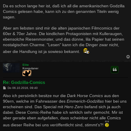
e
i
Da es schon lange her ist, daß ich all die amerikanischen Godzilla
t
Comics gelesen habe, kann ich zu den genannten Titeln wenig
r
a
sagen.
g
Aber am liebsten sind mir die alten japanischen Filmcomics der
60er & 70er Jahre. Die kindlichen Protagonisten mit Kulleraugen,
ebensolche Riesenmonster, und das dünne, lila Papier hat seinen
nostalgischen Charme. "Lesen" kann ich die Dinger zwar nicht,
aber die Handlung ist ja sowieso bekannt.
Elite
Kongulaner
Re: Godzilla-Comics
B
Do 06.10.2016, 09:40
e
i
Also ich persönlich besitze nur die
Dark Horse Comics
aus den
t
90ern, welche im Fahrwasser des
Emmerich-Godzillas
hier bei uns
r
a
erscheinen sind. Das Special mit
Hero Zero
befand sich ja auch
g
dabei. Diese Comic-Reihe habe ich wirklich sehr gemocht. Mir ist
aber gerade eben aufgefallen, dass scheinbar nicht alle Comics
aus dieser Reihe bei uns veröffentlicht sind, stimmt's?!