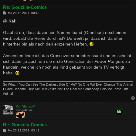
Re: Godzilla-Comics
B
Mo 20.12.2021, 00:48
e
i
@ Kai:
t
r
a
Glaubst du, dass davon ein Sammelband (Omnibus) erscheinen
g
wird, sobald die Reihe durch ist? Du weißt ja, dass ich da eher
hinterher bin als nach den einzelnen Heften.
Ansonsten finde ich das Crossover sehr interessant und es scheint
sich dabei ja auch um die erste Generation der
Power Rangers
zu
handeln, welche ich noch als Kind gebannt vor dem TV verfolgt
habe.
So What If You Can See The Darkest Side Of Me? No One Will Ever Change This Animal
I Have Become. Help Me Believe It's Not The Real Me Somebody Help Me Tame This
Animal
Kai "the spy"
Kongulaner
Re: Godzilla-Comics
B
Mo 20.12.2021, 03:48
e