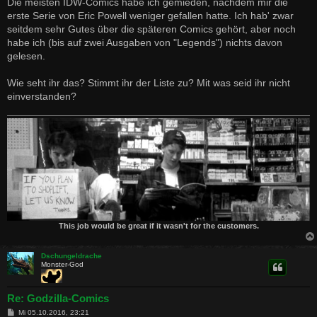
Die meisten IDW-Comics habe ich gemieden, nachdem mir die
erste Serie von Eric Powell weniger gefallen hatte. Ich hab' zwar
seitdem sehr Gutes über die späteren Comics gehört, aber noch
habe ich (bis auf zwei Ausgaben von "Legends") nichts davon
gelesen.
Wie seht ihr das? Stimmt ihr der Liste zu? Mit was seid ihr nicht
einverstanden?
This job would be great if it wasn't for the customers.
Dschungeldrache
Monster-God
Re: Godzilla-Comics
B
Mi 05.10.2016, 23:21