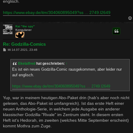
englisch.
r
a
g
https://www.ebay.de/itm/304060895049?ss ... 2749.l2649
Kai "the spy"
Kongulaner
Re: Godzilla-Comics
B
Mi 14.07.2021, 23:46
e
i
t
Ekelalfred
hat geschrieben:
↑
r
a
Es ist ein neues Godzilla-Comic rausgekommen, aber leider nur
g
auf englisch.
https://www.ebay.de/itm/304060895049?ss ... 2749.l2649
Yup, war in meinem heutigen Abo-Paket drin (hab's aber noch nicht
gelesen, das Abo-Paket ist umfangreich). Ist das erste Heft einer
neuen Anthologie-Serie, in welchem jede Ausgabe ein anderer
klassischer Godzilla-"Rivale" im Zentrum steht. In diesem ersten
Heft ist's Hedorah, im zweiten (welches Mitte September erscheint)
kommt Mothra zum Zuge.