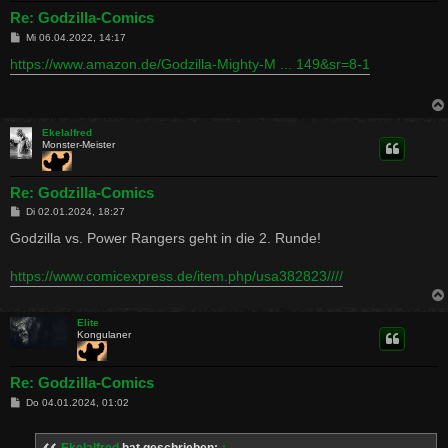
Re: Godzilla-Comics
B
Mi 06.04.2022, 14:17
e
i
https://www.amazon.de/Godzilla-Mighty-M ... 149&sr=8-1
t
r
a
g
Ekelalfred
Monster-Meister
Re: Godzilla-Comics
B
Di 02.01.2024, 18:27
e
i
Godzilla vs. Power Rangers geht in die 2. Runde!
t
r
a
https://www.comicexpress.de/item.php/usa382823////
g
Elite
Kongulaner
Re: Godzilla-Comics
B
Do 04.01.2024, 01:02
e
i
t