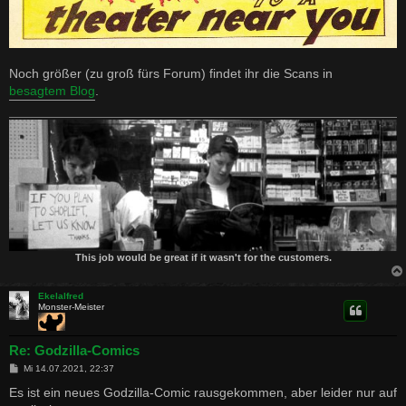
Noch größer (zu groß fürs Forum) findet ihr die Scans in
besagtem Blog
.
This job would be great if it wasn't for the customers.
Ekelalfred
Monster-Meister
Re: Godzilla-Comics
B
Mi 14.07.2021, 22:37
e
i
Es ist ein neues Godzilla-Comic rausgekommen, aber leider nur auf
t