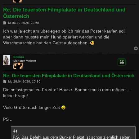
Re: Die teuersten Filmplakate in Deutschland und
Österreich
B
Mi 04.02.2026, 22:58
e
i
Ich war ja echt am überlegen ob ich mir das Poster kaufen soll,
t
aber dann musste mein Hund operiert werden und die
r
a
Waschmaschine hat den Geist aufgegeben.
g
Sokura
Monster-Meister
Re: Die teuersten Filmplakate in Deutschland und Österreich
B
Mo 20.04.2026, 15:36
e
i
Die selbstgemalten Front-of-House- Banner muss man mögen ...
t
keine Frage!
r
a
g
Viele Grüße nach langer Zeit
PS ..
P.S. Das Befehl aus dem Dunkel Plakat ist schon ziemlich selten,