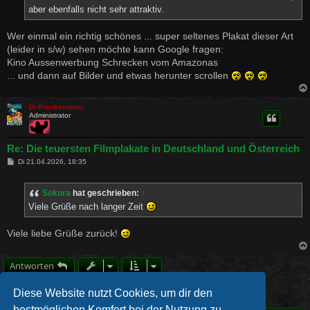
aber ebenfalls nicht sehr attraktiv.
Wer einmal ein richtig schönes ... super seltenes Plakat dieser Art
(leider in s/w) sehen möchte kann Google fragen:
Kino Aussenwerbung Schrecken vom Amazonas
... und dann auf Bilder und etwas herunter scrollen
Dr.Prankenstein
Administrator
Re: Die teuersten Filmplakate in Deutschland und Österreich
B
Di 21.04.2026, 18:35
e
i
t
Sokura
hat geschrieben:
↑
r
a
Viele Grüße nach langer Zeit
g
Viele liebe Grüße zurück!
Antworten
1
2
Vorherige
33 Beiträge
Diese Website nutzt Cookies, um dir den
bestmöglichen Komfort bei der Nutzung zu