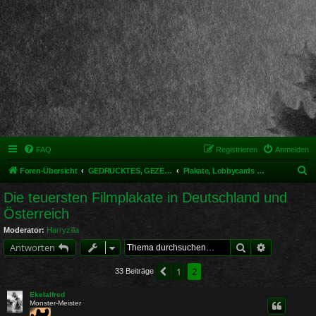
FAQ
Registrieren
Anmelden
S
Foren-Übersicht
GEDRUCKTES, GEZEICHNETES, MODELLIERTES & MEHR
Plakate, Lobbycards & Programmhefte
u
Die teuersten Filmplakate in Deutschland und
c
Österreich
h
Moderator:
Harryzilla
e
Suche
Erweiterte 
Antworten
1
2
Vorherige
33 Beiträge
Ekelalfred
Monster-Meister