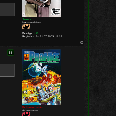
Sokura
Monster-Meister
Beiträge:
490
Registriert:
So 31.07.2005, 11:18
N
a
c
h
o
b
e
n
Dr.Prankenstein
Administrator