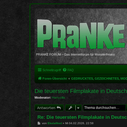
PRANKE FORUM – Das Internetforum für Monsterfreaks
Schnellzugriff
FAQ
Foren-Übersicht
GEDRUCKTES, GEZEICHNETES, MO
Die teuersten Filmplakate in Deutsc
Moderator:
Harryzilla
Antworten
Re: Die teuersten Filmplakate in Deuts
B
von
Ekelalfred
»
Mi 04.02.2026, 22:58
e