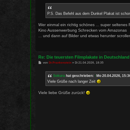
P.S. Das Befehl aus dem Dunkel Plakat ist schon z
Wer einmal ein richtig schönes ... super seltenes 
Kino Aussenwerbung Schrecken vom Amazonas
... und dann auf Bilder und etwas herunter scroll
Re: Die teuersten Filmplakate in Deutschland
B
von
Dr.Prankenstein
»
Di 21.04.2026, 18:35
e
i
t
Sokura
hat geschrieben:
↑
Mo 20.04.2026, 15:3
r
a
Viele Grüße nach langer Zeit
g
Viele liebe Grüße zurück!