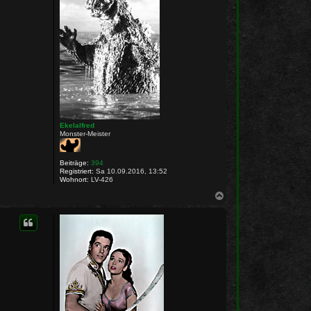
Ekelalfred
Monster-Meister
Beiträge:
394
Registriert:
Sa 10.09.2016, 13:52
Wohnort:
LV-426
N
a
c
h
o
b
e
n