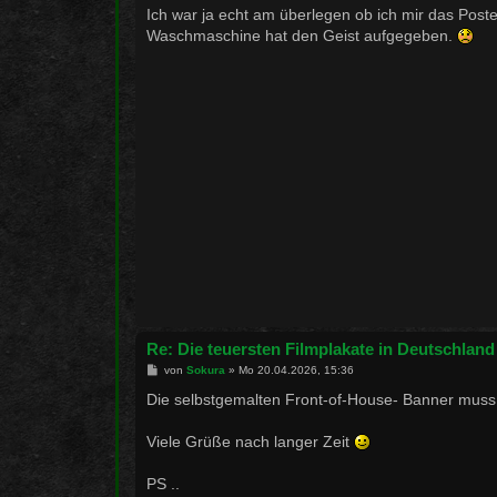
i
Ich war ja echt am überlegen ob ich mir das Post
t
Waschmaschine hat den Geist aufgegeben.
r
a
g
Re: Die teuersten Filmplakate in Deutschland
B
von
Sokura
»
Mo 20.04.2026, 15:36
e
i
Die selbstgemalten Front-of-House- Banner muss
t
r
a
Viele Grüße nach langer Zeit
g
PS ..