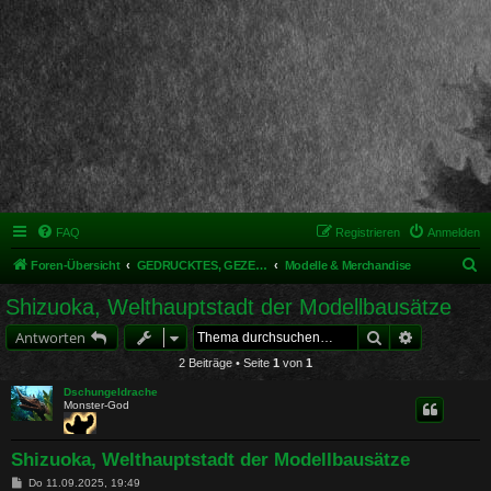
FAQ
Registrieren
Anmelden
S
Foren-Übersicht
GEDRUCKTES, GEZEICHNETES, MODELLIERTES & MEHR
Modelle & Merchandise
u
Shizuoka, Welthauptstadt der Modellbausätze
c
Suche
Erweiterte 
Antworten
h
2 Beiträge • Seite
1
von
1
e
Dschungeldrache
Monster-God
Shizuoka, Welthauptstadt der Modellbausätze
B
Do 11.09.2025, 19:49