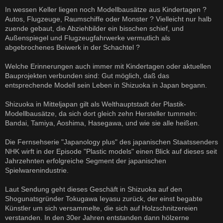
e
i
In wessen Keller liegen noch Modellbausätze aus Kindertagen ?
t
Autos, Flugzeuge, Raumschiffe oder Monster ? Vielleicht nur halb
r
a
zuende gebaut, die Abziehbilder ein bisschen schief, und
g
Außenspiegel und Flugzeugfahrwerke vermutlich als
abgebrochenes Beiwerk in der Schachtel ?
Welche Erinnerungen auch immer mit Kindertagen oder aktuellen
Bauprojekten verbunden sind: Gut möglich, daß das
entsprechende Modell sein Leben in Shizuoka in Japan begann.
Shizuoka in Mitteljapan gilt als Welthauptstadt der Plastik-
Modellbausätze, da sich dort gleich zehn Hersteller tummeln:
Bandai, Tamiya, Aoshima, Hasegawa, und wie sie alle heißen.
Die Fernsehserie "Japanology plus" des japanischen Staatssenders
NHK wirft in der Episode "Plastic models" einen Blick auf dieses seit
Jahrzehnten erfolgreiche Segment der japanischen
Spielwarenindustrie.
Laut Sendung geht dieses Geschäft in Shizuoka auf den
Shogunatsgründer Tokugawa Ieyasu zurück, der einst begabte
Künstler um sich versammelte, die sich auf Holzschnitzereien
verstanden. In den 30er Jahren entstanden dann hölzerne