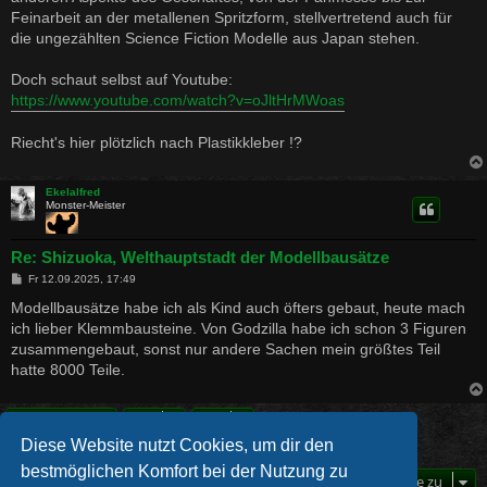
Feinarbeit an der metallenen Spritzform, stellvertretend auch für
die ungezählten Science Fiction Modelle aus Japan stehen.
Doch schaut selbst auf Youtube:
https://www.youtube.com/watch?v=oJltHrMWoas
Riecht's hier plötzlich nach Plastikkleber !?
Ekelalfred
Monster-Meister
Re: Shizuoka, Welthauptstadt der Modellbausätze
B
Fr 12.09.2025, 17:49
e
i
Modellbausätze habe ich als Kind auch öfters gebaut, heute mach
t
ich lieber Klemmbausteine. Von Godzilla habe ich schon 3 Figuren
r
a
zusammengebaut, sonst nur andere Sachen mein größtes Teil
g
hatte 8000 Teile.
Antworten
Diese Website nutzt Cookies, um dir den
2 Beiträge • Seite
1
von
1
bestmöglichen Komfort bei der Nutzung zu
Gehe zu