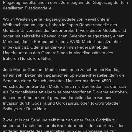
Flugzeugmodelle, und in den 50ern begann der Siegeszug der fein
detailierten Plastikmodelle.
Wo im Westen gerne Flugzeugmodelle von Revell unterm
Weihnachtsbaum lagen, haben in Japan Robotermodelle des
Gundam Universums die Kinder erobert. Viele dieser Modelle sind
sogar mit zahlreichen beweglichen Gelenken ausgestattet, einem
Merkmal, das in Europa oder den USA für Modellbausätze eher
unbekannt ist. Oder man denke an den Federantrieb der
Ungeheuer aus den Gamerafilmen in Modellbausätzen des
früheren Herstellers Nitto.
Jede Menge Gundam-Modelle sind auch zu sehen bei Bandai,
einem sehr bekannten japanischen Spielwarenhersteller, dem die
Sendung einen Besuch abstattet. Und wer mit deren 4500
verschiedenen Gundam Modelle noch nicht zufrieden ist, darf sich
als Personalisierer an einem selbstentworfenen Diorama austoben,
das einen Roboterkampf genauso darstellen kann wie eine
Invasion durch Godzilla und Gorosaurus, oder Tokyo's Stadtteil
Shibuya zur Rush Hour.
Zwar ist in der Sendung selbst nur an einer Stelle Godzilla zu
sehen, und auch das nur als Karikaturmodell, doch dürfen all die
anderen Aspekte des Geschäftes, von der Fanmesse bis zur