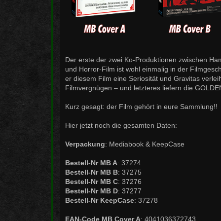
Der erste der zwei Ko-Produktionen zwischen Ham
und Horror-Film ist wohl einmalig in der Filmgesc
er diesem Film eine Seriosität und Gravitas verl
Filmvergnügen – und letzteres liefern die GOLD
Kurz gesagt: der Film gehört in eure Sammlung!!
Hier jetzt noch die gesamten Daten:
Verpackung
: Mediabook & KeepCase
Bestell-Nr MB A
: 37274
Bestell-Nr MB B
: 37275
Bestell-Nr MB C
: 37276
Bestell-Nr MB D
: 37277
Bestell-Nr KeepCase
: 37278
EAN-Code MB Cover A
: 4041036372743