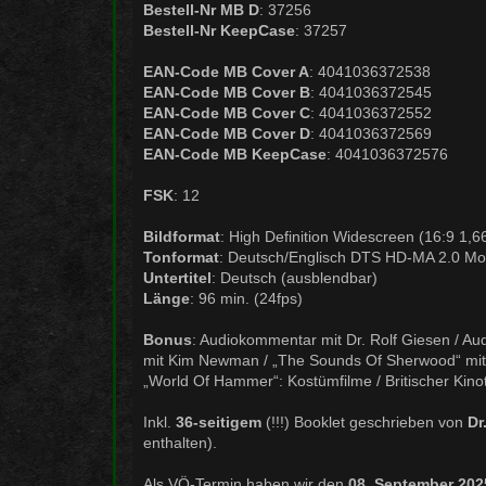
Bestell-Nr MB D
: 37256
Bestell-Nr KeepCase
: 37257
EAN-Code MB Cover A
: 4041036372538
EAN-Code MB Cover B
: 4041036372545
EAN-Code MB Cover C
: 4041036372552
EAN-Code MB Cover D
: 4041036372569
EAN-Code MB KeepCase
: 4041036372576
FSK
: 12
Bildformat
: High Definition Widescreen (16:9 1,
Tonformat
: Deutsch/Englisch DTS HD-MA 2.0 M
Untertitel
: Deutsch (ausblendbar)
Länge
: 96 min. (24fps)
Bonus
: Audiokommentar mit Dr. Rolf Giesen / 
mit Kim Newman / „The Sounds Of Sherwood“ mit 
„World Of Hammer“: Kostümfilme / Britischer Kinot
Inkl.
36-seitigem
(!!!) Booklet geschrieben von
Dr
enthalten).
Als VÖ-Termin haben wir den
08. September 202