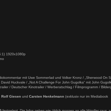
66:1) 1920x1080p
ono
Audiokommentar mit Uwe Sommerlad und Volker Kronz / „Sherwood On S
David Huckvale / „Not A Challenge For John Gugolka“ mit John Gugolk
railer / Deutscher Kinotrailer / Werberatschlag / Filmprogramm / Bilder
. Rolf Giesen
und
Carsten Henkelmann
(exklusiv nur im Mediabook
5
festgelegt. Die Infos gehen wie üblich morgen an alle Händler raus, 