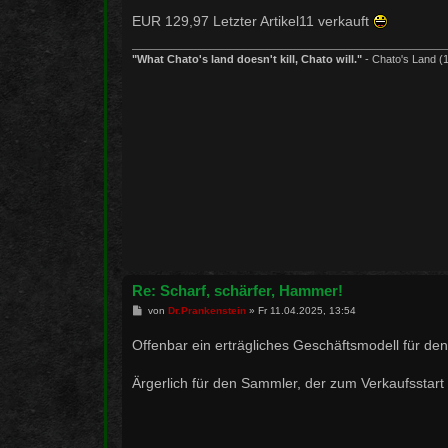
r
a
EUR 129,97 Letzter Artikel11 verkauft
g
"What Chato's land doesn't kill, Chato will."
- Chato's Land (
Re: Scharf, schärfer, Hammer!
B
von
Dr.Prankenstein
»
Fr 11.04.2025, 13:54
e
i
Offenbar ein erträgliches Geschäftsmodell für de
t
r
a
Ärgerlich für den Sammler, der zum Verkaufsstar
g