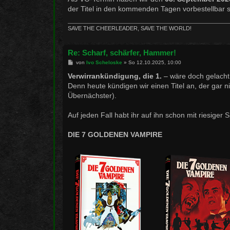
der Titel in den kommenden Tagen vorbestellbar s
SAVE THE CHEERLEADER, SAVE THE WORLD!
Re: Scharf, schärfer, Hammer!
B
von
Ivo Scheloske
»
So 12.10.2025, 10:00
e
i
Verwirrankündigung, die 1.
– wäre doch gelacht,
t
Denn heute kündigen wir einen Titel an, der gar n
r
a
Übernächster).
g
Auf jeden Fall habt ihr auf ihn schon mit riesiger
DIE 7 GOLDENEN VAMPIRE