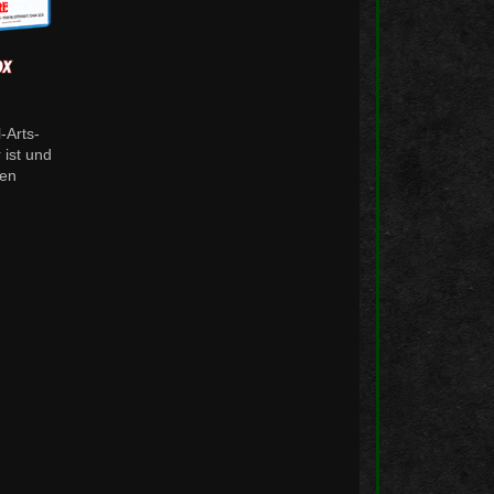
o
s
k
e
-Arts-
 ist und
ren