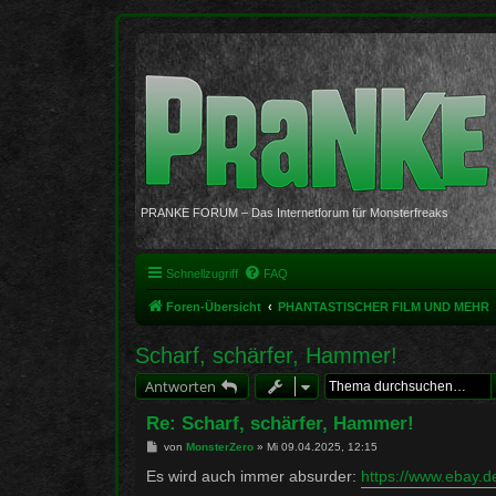
PRANKE FORUM – Das Internetforum für Monsterfreaks
Schnellzugriff
FAQ
Foren-Übersicht
PHANTASTISCHER FILM UND MEHR
Scharf, schärfer, Hammer!
Antworten
Re: Scharf, schärfer, Hammer!
B
von
MonsterZero
»
Mi 09.04.2025, 12:15
e
i
Es wird auch immer absurder:
https://www.ebay.
t