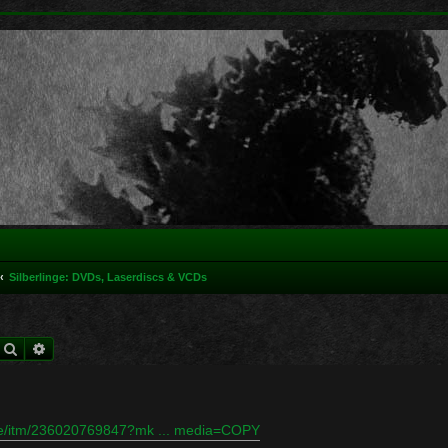
Silberlinge: DVDs, Laserdiscs & VCDs
Suche
Erweiterte Suche
de/itm/236020769847?mk ... media=COPY