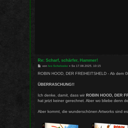
Re: Scharf, schärfer, Hammer!
B
von
Ivo Scheloske
»
So 17.08.2025, 10:15
e
i
ROBIN HOOD, DER FREIHEITSHELD - Ab dem 08.
t
r
a
ÜBERRASCHUNG!!
g
Ich denke, damit, dass wir
ROBIN HOOD, DER F
hat jetzt keiner gerechnet. Aber wo bliebe denn 
Aber kommt, die wunderschönen Artworks sind es 