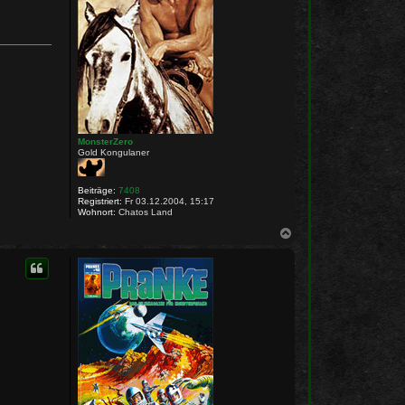
MonsterZero
Gold Kongulaner
Beiträge:
7408
Registriert:
Fr 03.12.2004, 15:17
Wohnort:
Chatos Land
N
a
c
h
o
b
e
n