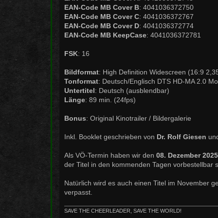
EAN-Code MB Cover B
: 4041036372750
EAN-Code MB Cover C
: 4041036372767
EAN-Code MB Cover D
: 4041036372774
EAN-Code MB KeepCase
: 4041036372781
FSK
: 16
Bildformat
: High Definition Widescreen (16:9 2,
Tonformat
: Deutsch/Englisch DTS HD-MA 2.0 M
Untertitel
: Deutsch (ausblendbar)
Länge
: 89 min. (24fps)
Bonus
: Original Kinotrailer / Bildergalerie
Inkl. Booklet geschrieben von
Dr. Rolf Giesen
un
Als VÖ-Termin haben wir den
08. Dezember 2025
der Titel in den kommenden Tagen vorbestellbar s
Natürlich wird es auch einen Titel im November geb
verpasst.
SAVE THE CHEERLEADER, SAVE THE WORLD!