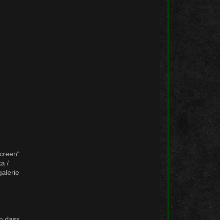
creen“
a /
galerie
so dass