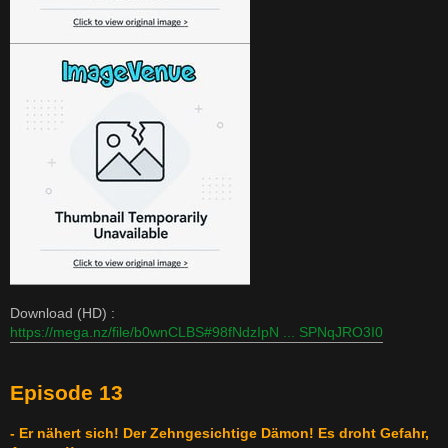
Download (HD) :
https://mega.nz/file/b0wnCLBS#98fNdzIpN ... SPNqJRO3I0
Episode 13
- Er nähert sich! Der Zehngesichtige Dämon! Es droht Gefahr,