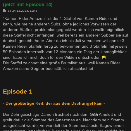
(jetzt mit Episode 14)
B
So 24.12.2023, 11:45
e
i
"Kamen Rider Amazon" ist die 4. Staffel von Kamen Rider und
t
kann, wie meine anderen Subs, ohne jegliches Vorwissen der
r
a
anderen Staffeln problemlos geguckt werden. Ich wollte eigentlich
g
diese Staffel nicht anfangen, weil bereits ein anderer Subber sie auf
deutsch gesubbt hatte. Aber da ich bis Juli versuchen will ganze 3
Kamen Rider Staffeln fertig zu bekommen und 3 Staffeln mit jeweils
50 Episoden innerhalb von 12 Monaten ein Ding der Unmöglichkeit
sind, habe ich mich doch für den Wilden entschieden
Die Staffel zeichnet eine große Brutalität aus, weil Kamen Rider
Amazon seine Gegner buchstäblich abschlachtet.
Episode 1
- Der großartige Kerl, der aus dem Dschungel kam -
Der Zehngesichtige Dämon trachtet nach dem GiGi Amulett und
greift dafür die Stämme des Amazonas an. Nachdem sein Stamm
ausgelöscht wurde, verwandelt der Stammesälteste Bagow einen