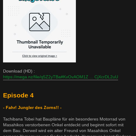
Download (HD) :
https://mega.nz/file/q5Z2yTBa#KvOvAOM1Z ... CjXcrDL2uU
Episode 4
- Fahr! Jungler des Zorns!! -
Tachibana Tobei hat Baupläne für ein besonderes Motorrad von
Masahikos verstorbenen Onkel entdeckt und beginnt sofort mit
dem Bau. Derweil wird ein alter Freund von Masahikos Onkel