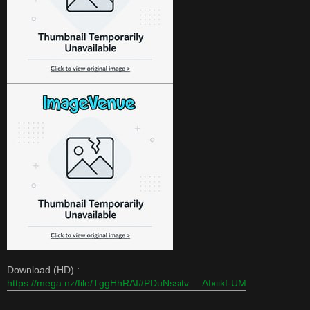
Download (HD) :
https://mega.nz/file/TggHhRAI#PDuNssitv ... Afxiikf-UM