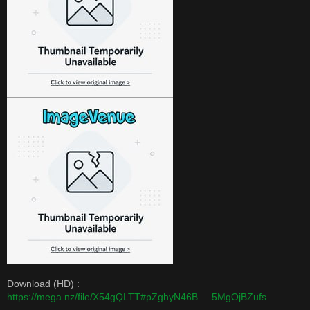
Download (HD) :
https://mega.nz/file/X54gQLTT#pZghyN46B ... 5MgOjBZufs