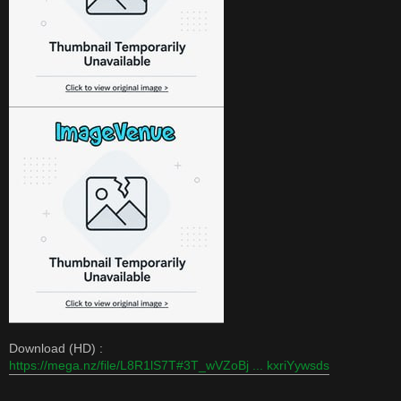
Download (HD) :
https://mega.nz/file/L8R1lS7T#3T_wVZoBj ... kxriYywsds