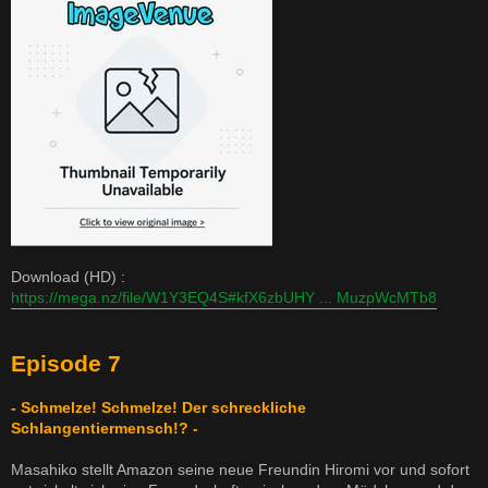
Download (HD) :
https://mega.nz/file/W1Y3EQ4S#kfX6zbUHY ... MuzpWcMTb8
Episode 7
- Schmelze! Schmelze! Der schreckliche
Schlangentiermensch!? -
Masahiko stellt Amazon seine neue Freundin Hiromi vor und sofort