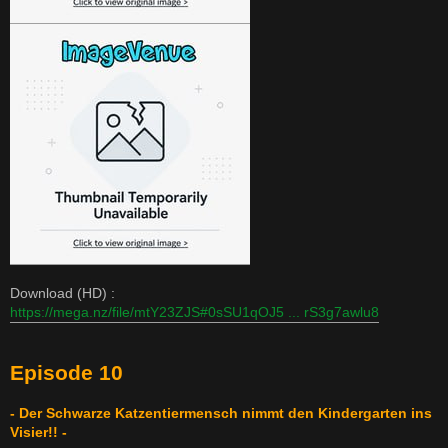
Download (HD) :
https://mega.nz/file/mtY23ZJS#0sSU1qOJ5 ... rS3g7awlu8
Episode 10
- Der Schwarze Katzentiermensch nimmt den Kindergarten ins
Visier!! -