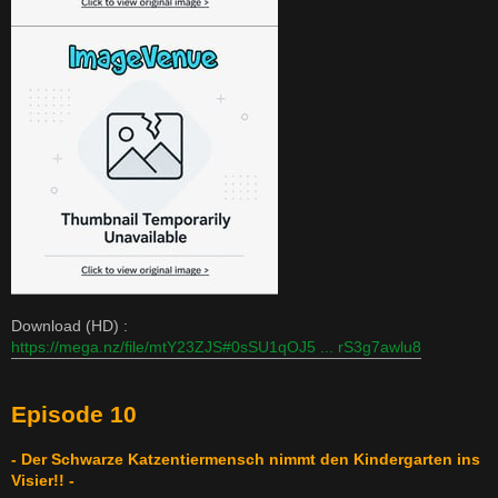
Download (HD) :
https://mega.nz/file/mtY23ZJS#0sSU1qOJ5 ... rS3g7awlu8
Episode 10
- Der Schwarze Katzentiermensch nimmt den Kindergarten ins
Visier!! -