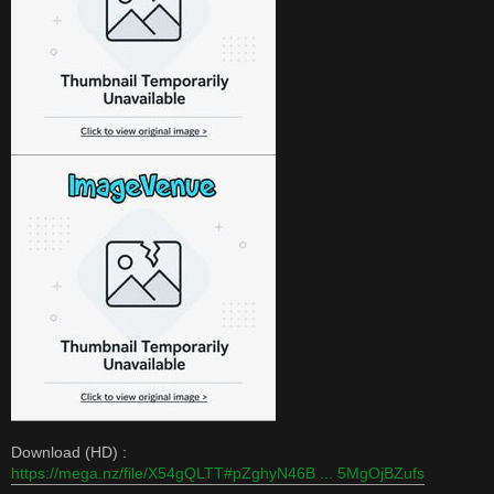
Download (HD) :
https://mega.nz/file/X54gQLTT#pZghyN46B ... 5MgOjBZufs