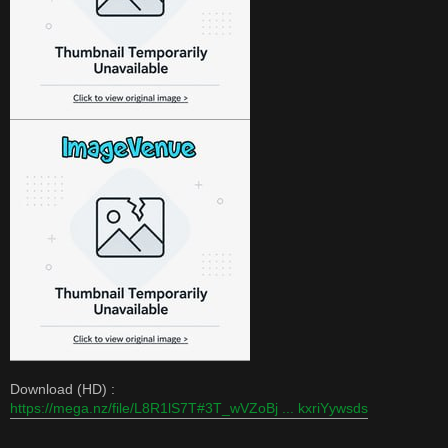
Download (HD) :
https://mega.nz/file/L8R1lS7T#3T_wVZoBj ... kxriYywsds