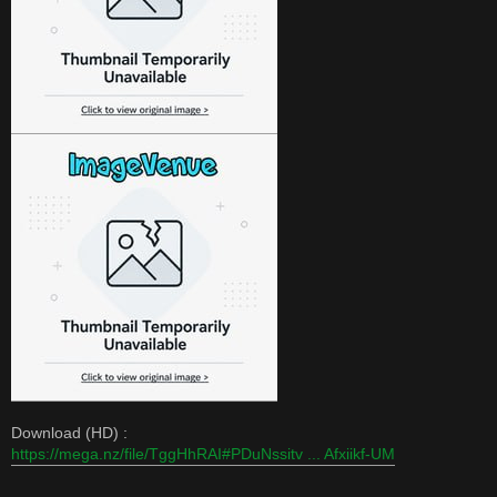
Download (HD) :
https://mega.nz/file/TggHhRAI#PDuNssitv ... Afxiikf-UM