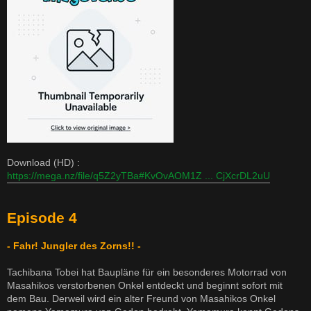
Download (HD) :
https://mega.nz/file/q5Z2yTBa#KvOvAOM1Z ... CjXcrDL2uU
Episode 4
- Fahr! Jungler des Zorns!! -
Tachibana Tobei hat Baupläne für ein besonderes Motorrad von
Masahikos verstorbenen Onkel entdeckt und beginnt sofort mit
dem Bau. Derweil wird ein alter Freund von Masahikos Onkel