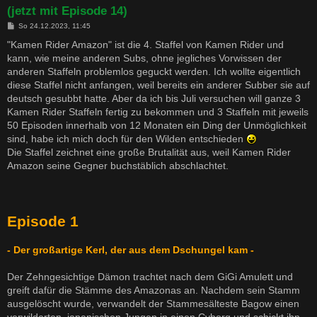
(jetzt mit Episode 14)
B
So 24.12.2023, 11:45
e
i
"Kamen Rider Amazon" ist die 4. Staffel von Kamen Rider und
t
kann, wie meine anderen Subs, ohne jegliches Vorwissen der
r
a
anderen Staffeln problemlos geguckt werden. Ich wollte eigentlich
g
diese Staffel nicht anfangen, weil bereits ein anderer Subber sie auf
deutsch gesubbt hatte. Aber da ich bis Juli versuchen will ganze 3
Kamen Rider Staffeln fertig zu bekommen und 3 Staffeln mit jeweils
50 Episoden innerhalb von 12 Monaten ein Ding der Unmöglichkeit
sind, habe ich mich doch für den Wilden entschieden
Die Staffel zeichnet eine große Brutalität aus, weil Kamen Rider
Amazon seine Gegner buchstäblich abschlachtet.
Episode 1
- Der großartige Kerl, der aus dem Dschungel kam -
Der Zehngesichtige Dämon trachtet nach dem GiGi Amulett und
greift dafür die Stämme des Amazonas an. Nachdem sein Stamm
ausgelöscht wurde, verwandelt der Stammesälteste Bagow einen