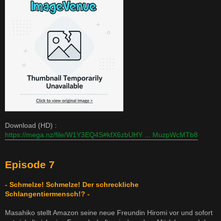
Download (HD) :
https://mega.nz/file/W1Y3EQ4S#kfX6zbUHY ... MuzpWcMTb8
Episode 7
- Schmelze! Schmelze! Der schreckliche
Schlangentiermensch!? -
Masahiko stellt Amazon seine neue Freundin Hiromi vor und sofort