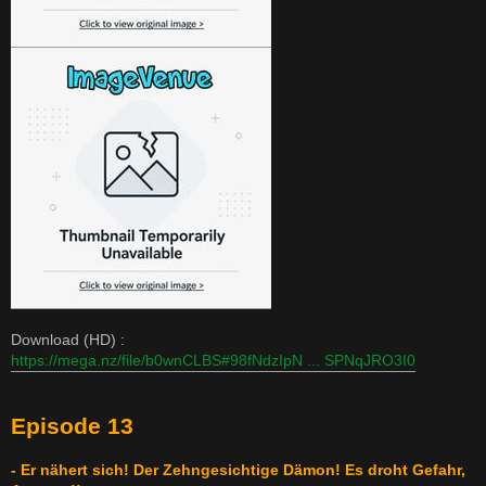
Download (HD) :
https://mega.nz/file/b0wnCLBS#98fNdzIpN ... SPNqJRO3I0
Episode 13
- Er nähert sich! Der Zehngesichtige Dämon! Es droht Gefahr,