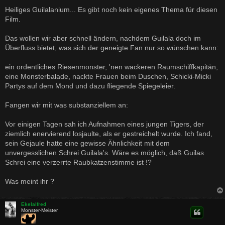
e
i
Heiliges Guilalanium... Es gibt noch kein eigenes Thema für diesen
t
Film.
r
a
g
Das wollen wir aber schnell ändern, nachdem Guilala doch im
Überfluss bietet, was sich der geneigte Fan nur so wünschen kann:
ein ordentliches Riesenmonster, 'nen wackeren Raumschiffkapitän,
eine Monsterbalade, nackte Frauen beim Duschen, Schicki-Micki
Partys auf dem Mond und dazu fliegende Spiegeleier.
Fangen wir mit was substanziellem an:
Vor einigen Tagen sah ich Aufnahmen eines jungen Tigers, der
ziemlich enervierend losjaulte, als er gestreichelt wurde. Ich fand,
sein Gejaule hatte eine gewisse Ähnlichkeit mit dem
unvergesslichen Schrei Guilala's. Wäre es möglich, daß Guilas
Schrei eine verzerrte Raubkatzenstimme ist !?
Was meint ihr ?
Ekelalfred
Monster-Meister