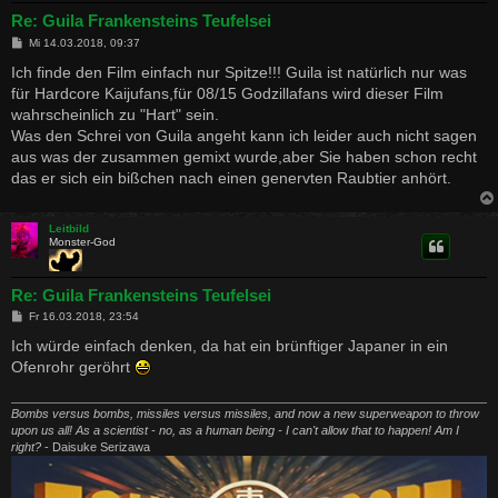
Re: Guila Frankensteins Teufelsei
B
Mi 14.03.2018, 09:37
e
i
Ich finde den Film einfach nur Spitze!!! Guila ist natürlich nur was
t
für Hardcore Kaijufans,für 08/15 Godzillafans wird dieser Film
r
a
wahrscheinlich zu "Hart" sein.
g
Was den Schrei von Guila angeht kann ich leider auch nicht sagen
aus was der zusammen gemixt wurde,aber Sie haben schon recht
das er sich ein bißchen nach einen genervten Raubtier anhört.
Leitbild
Monster-God
Re: Guila Frankensteins Teufelsei
B
Fr 16.03.2018, 23:54
e
i
Ich würde einfach denken, da hat ein brünftiger Japaner in ein
t
Ofenrohr geröhrt
r
a
g
Bombs versus bombs, missiles versus missiles, and now a new superweapon to throw
upon us all! As a scientist - no, as a human being - I can't allow that to happen! Am I
right?
- Daisuke Serizawa