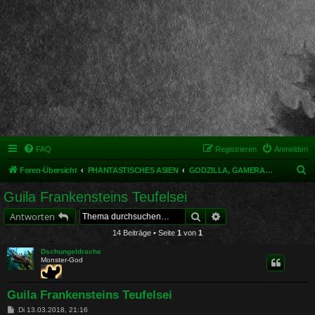
FAQ
Registrieren
Anmelden
S
Foren-Übersicht
PHANTASTISCHES ASIEN
GODZILLA, GAMERA, GUILA & Co. - Kaiju Eiga
u
Guila Frankensteins Teufelsei
c
Suche
Erweiterte Suche
Antworten
h
14 Beiträge • Seite
1
von
1
e
Dschungeldrache
Monster-God
Guila Frankensteins Teufelsei
B
Di 13.03.2018, 21:16