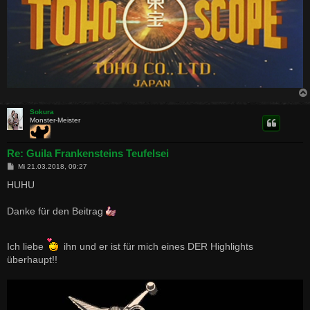
Sokura
Monster-Meister
Re: Guila Frankensteins Teufelsei
B
Mi 21.03.2018, 09:27
e
i
HUHU
t
r
a
Danke für den Beitrag
g
Ich liebe
ihn und er ist für mich eines DER Highlights
überhaupt!!