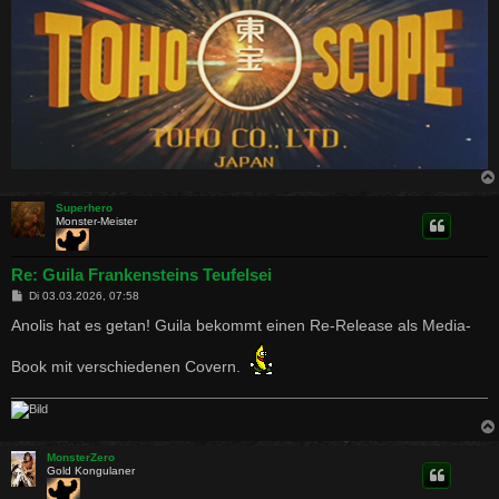
Superhero
Monster-Meister
Re: Guila Frankensteins Teufelsei
B
Di 03.03.2026, 07:58
e
i
Anolis hat es getan! Guila bekommt einen Re-Release als Media-
t
r
a
Book mit verschiedenen Covern.
g
MonsterZero
Gold Kongulaner