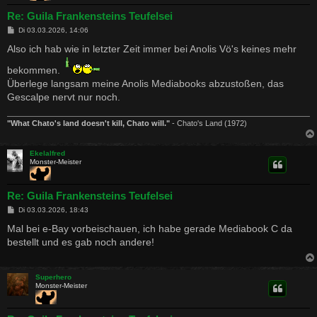
Re: Guila Frankensteins Teufelsei
B
Di 03.03.2026, 14:06
e
i
Also ich hab wie in letzter Zeit immer bei Anolis Vö's keines mehr
t
r
bekommen.
a
g
Überlege langsam meine Anolis Mediabooks abzustoßen, das
Gescalpe nervt nur noch.
"What Chato's land doesn't kill, Chato will."
- Chato's Land (1972)
Ekelalfred
Monster-Meister
Re: Guila Frankensteins Teufelsei
B
Di 03.03.2026, 18:43
e
i
Mal bei e-Bay vorbeischauen, ich habe gerade Mediabook C da
t
bestellt und es gab noch andere!
r
a
g
Superhero
Monster-Meister