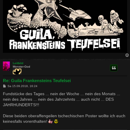
Leitbild
Monster-God
Re: Guila Frankensteins Teufelsei
B
Sa 15.09.2018, 16:24
e
i
Fundstücke des Tages ... nein der Woche ... nein des Monats ...
t
nein des Jahres ... nein des Jahrzehnts ... auch nicht ... DES
r
a
JAHRHUNDERTS!!!
g
Diese beiden oberaffengeilen tschechischen Poster wollte ich euch
keinesfalls vorenthalten!