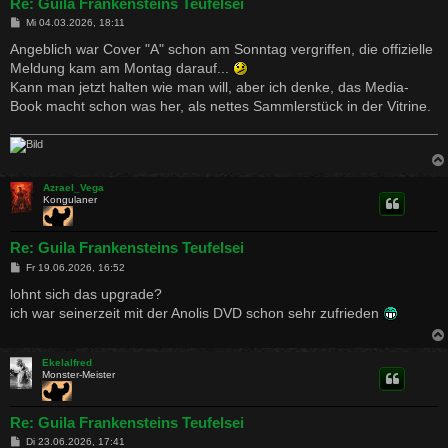
Re: Guila Frankensteins Teufelsei
B
Mi 04.03.2026, 18:11
e
i
Angeblich war Cover "A" schon am Sonntag vergriffen, die offizielle
t
Meldung kam am Montag darauf...
r
a
Kann man jetzt halten wie man will, aber ich denke, das Media-
g
Book macht schon was her, als nettes Sammlerstück in der Vitrine.
Azrael_Vega
Kongulaner
Re: Guila Frankensteins Teufelsei
B
Fr 19.06.2026, 16:52
e
i
lohnt sich das upgrade?
t
ich war seinerzeit mit der Anolis DVD schon sehr zufrieden
r
a
g
Ekelalfred
Monster-Meister
Re: Guila Frankensteins Teufelsei
B
Di 23.06.2026, 17:41