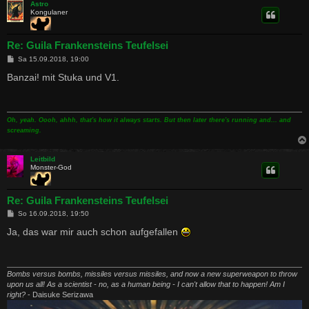
Astro
Kongulaner
Re: Guila Frankensteins Teufelsei
B
Sa 15.09.2018, 19:00
e
i
Banzai! mit Stuka und V1.
t
r
a
g
Oh, yeah. Oooh, ahhh, that's how it always starts. But then later there's running and... and
screaming.
Leitbild
Monster-God
Re: Guila Frankensteins Teufelsei
B
So 16.09.2018, 19:50
e
i
Ja, das war mir auch schon aufgefallen
t
r
a
g
Bombs versus bombs, missiles versus missiles, and now a new superweapon to throw
upon us all! As a scientist - no, as a human being - I can't allow that to happen! Am I
right?
- Daisuke Serizawa