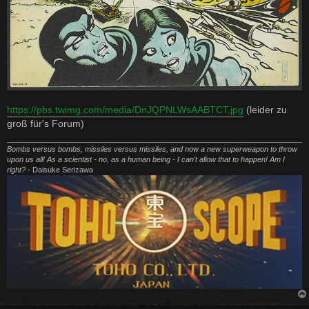
https://pbs.twimg.com/media/DnJQPNLWsAABTCT.jpg
(leider zu
groß für's Forum)
Bombs versus bombs, missiles versus missiles, and now a new superweapon to throw
upon us all! As a scientist - no, as a human being - I can't allow that to happen! Am I
right?
- Daisuke Serizawa