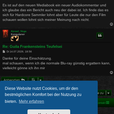
e
i
Es ist auf den neuen Mediabook ein neuer Audiokommentar und
t
ich glaube das ein Bericht auch neu der dabei ist. Ich finde das es
r
a
sich für Hardcore Sammler lohnt aber für Leute die nur den Film
g
schauen wollen lohnt sich meiner Meinung nach nicht.
Azrael_Vega
Kongulaner
Re: Guila Frankensteins Teufelsei
B
Di 14.07.2026, 18:56
e
i
Danke für deine Einschätzung.
t
mal schauen, wenn ich die normale Blu-ray günstig ergattern kann,
r
a
vielleicht gönne ich ihn mir
g
Antworten
14 Beiträge • Seite
1
von
1
Diese Website nutzt Cookies, um dir den
Gehe zu
bestmöglichen Komfort bei der Nutzung zu
bieten.
Mehr erfahren
Foren-Übersicht
Kontakt
Powered by
phpBB
® Forum Software © phpBB Limited