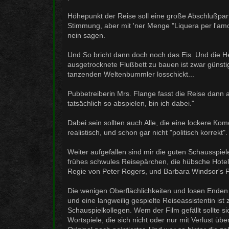
Höhepunkt der Reise soll eine große Abschlußpar
Stimmung, aber mit 'ner Menge "Liquera per l'a
nein sagen.
Und So bricht dann doch noch das Eis. Und die H
ausgetrocknete Flußbett zu bauen ist zwar günsti
tanzenden Weltenbummler losschickt...
Pubbetreiberin Mrs. Flange fasst die Reise dann
tatsächlich so abspielen, bin ich dabei."
Dabei sein sollten auch Alle, die eine lockere Ko
realistisch, und schon gar nicht "politisch korrekt".
Weiter aufgefallen sind mir die guten Schausspieler
frühes schwules Reisepärchen, die hübsche Hotelku
Regie von Peter Rogers, und Barbara Windsor's 
Die wenigen Oberflächlichkeiten und losen Enden
und eine langweilig gespielte Reiseassistentin ist
Schauspielkollegen. Wem der Film gefällt sollte s
Wortspiele, die sich nicht oder nur mit Verlust 