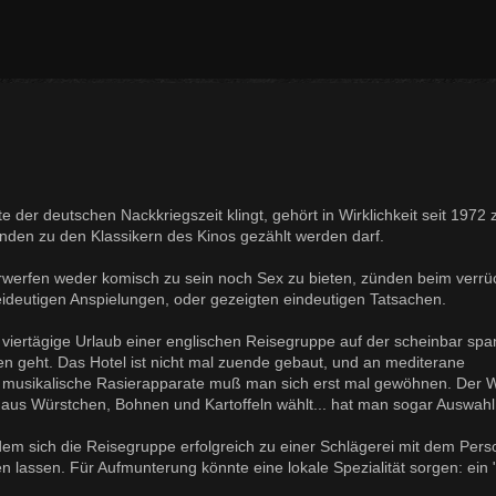
e der deutschen Nackkriegszeit klingt, gehört in Wirklichkeit seit 1972 
Gründen zu den Klassikern des Kinos gezählt werden darf.
rwerfen weder komisch zu sein noch Sex zu bieten, zünden beim verrü
eideutigen Anspielungen, oder gezeigten eindeutigen Tatsachen.
 viertägige Urlaub einer englischen Reisegruppe auf der scheinbar spa
hen geht. Das Hotel ist nicht mal zuende gebaut, und an mediterane
musikalische Rasierapparate muß man sich erst mal gewöhnen. Der 
aus Würstchen, Bohnen und Kartoffeln wählt... hat man sogar Auswahl
dem sich die Reisegruppe erfolgreich zu einer Schlägerei mit dem Pers
en lassen. Für Aufmunterung könnte eine lokale Spezialität sorgen: ein 