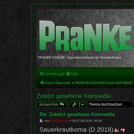
PRANKE FORUM – Das Internetforum für Monsterfreaks
Schnellzugriff
FAQ
Foren-Übersicht
PHANTASTISCHER FILM UND MEHR
Zuletzt gesehene Komoedie
Antworten
Re: Zuletzt gesehene Komoedie
B
von
Paul Naschy
»
Di 07.08.2018, 00:50
e
Sauerkrautkoma (D 2018)
i
t