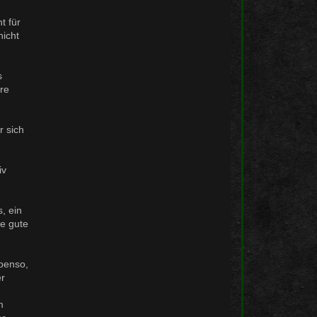
t für
icht
s
re
r sich
iv
s, ein
ie gute
ebenso,
er
m