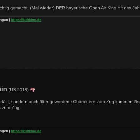
richtig gemacht. (Mal wieder) DER bayerische Open Air Kino Hit des Jah
ingen |
https://kultkino.de
ain
(US 2018)
erfällt, sondern auch älter gewordene Charaktere zum Zug kommen läss
s zum Zug.
ingen |
https://kultkino.de