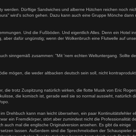
ty werden. Dürftige Sandwiches und alberne Hütchen reichen noch nich
moura" wird's schon gehen. Dazu kann auch eine Gruppe Mönche dann n
emmungen. Und die Fußböden. Und eigentlich Alles. Denn ein Hotel in
g, aber dafür ungünstig; wenn der Wolkenbruch eine Flutwelle auf unse
 auch sinngemäß zusammen: "Mit 'nem echten Weltuntergang. Sollte de
mödie mögen, die weder altbacken deutsch sein soll, nicht kontraprodukt
, die trotz Zuspitzung natürlich wirken, die flotte Musik von Eric Roger
lisse, die komisch ist, gerade weil sie so normal aussieht, natürlich d
Popo.
 im Drehbuch kann man leicht übersehen, ein paar Kontinuitätsfehler 
 zwar ein Fremdkörper, stört aber zumindest nicht die Professionalität d
ich auch mal die englische Originalversion ansehen. Es gibt da einige
übersetzen lassen. Außerdem sind die Sprechmelodien der Schauspieler i