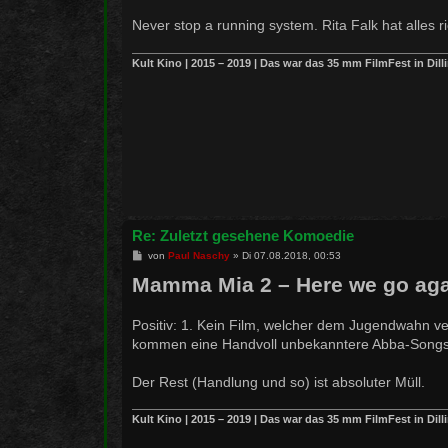
r
a
Never stop a running system. Rita Falk hat alles 
g
Kult Kino | 2015 – 2019 | Das war das 35 mm FilmFest in Dill
Re: Zuletzt gesehene Komoedie
B
von
Paul Naschy
»
Di 07.08.2018, 00:53
e
Mamma Mia 2 – Here we go ag
i
t
r
a
Positiv: 1. Kein Film, welcher dem Jugendwahn v
g
kommen eine Handvoll unbekanntere Abba-Song
Der Rest (Handlung und so) ist absoluter Müll.
Kult Kino | 2015 – 2019 | Das war das 35 mm FilmFest in Dill