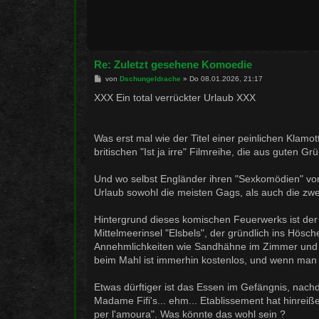
Re: Zuletzt gesehene Komoedie
B
von
Dschungeldrache
»
Do 08.01.2026, 21:17
e
i
XXX Ein total verrückter Urlaub XXX
t
r
a
g
Was erst mal wie der Titel einer peinlichen Klamott
britischen "Ist ja irre" Filmreihe, die aus guten 
Und wo selbst Engländer ihren "Sexkomödien" vo
Urlaub sowohl die meisten Gags, als auch die zw
Hintergrund dieses komischen Feuerwerks ist der
Mittelmeerinsel "Elsbels", der gründlich ins Hösc
Annehmlichkeiten wie Sandhähne im Zimmer und 
beim Mahl ist immerhin kostenlos, und wenn man 
Etwas dürftiger ist das Essen im Gefängnis, nach
Madame Fifi's... ehm... Etablissement hat hinreiß
per l'amoura". Was könnte das wohl sein ?