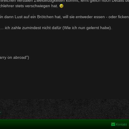
ahlreichen verbalen Zweideutigkeiten kommt, lernt gleich noch Details d
chlehrer stets verschwiegen hat.
 dann Lust auf ein Brötchen hat, will sie entweder essen - oder ficke
h... ich zahle zumindest nicht dafür (Wie ich nun gelernt habe).
"Carry on abroad")
“
Kontakt