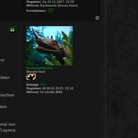
h
Registriert:
Sa 22.12.2007, 22:26
y
Wohnort:
Backwoods (Donau-Auen)
K
Kontaktdaten:
o
n
N
t
a
a
c
k
h
t
o
d
a
b
t
e
e
n
n
v
o
zur
n
P
Dschungeldrache
a
Monster-God
u
l
ckten
N
a
Beiträge:
512
s
Registriert:
Mi 28.01.2015, 23:16
c
Wohnort:
Im Ländle (BW)
h
nischen
y
Wein
.
onal von
"Liquera