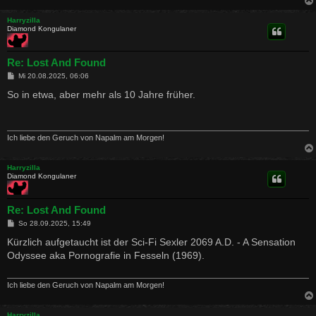
Harryzilla
Diamond Kongulaner
Re: Lost And Found
B
Mi 20.08.2025, 06:06
e
i
So in etwa, aber mehr als 10 Jahre früher.
t
r
a
g
Ich liebe den Geruch von Napalm am Morgen!
Harryzilla
Diamond Kongulaner
Re: Lost And Found
B
So 28.09.2025, 15:49
e
i
Kürzlich aufgetaucht ist der Sci-Fi Sexler 2069 A.D. - A Sensation
t
Odyssee aka Pornografie in Fesseln (1969).
r
a
g
Ich liebe den Geruch von Napalm am Morgen!
Harryzilla