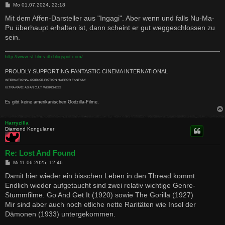
B
Mo 01.07.2024, 22:18
e
i
Mit dem Affen-Darsteller aus "Ingagi". Aber wenn und falls Nu-Ma-
t
Pu überhaupt erhalten ist, dann scheint er gut weggeschlossen zu
r
a
sein.
g
http://www-sf-films-db.blogspot.com/
PROUDLY SUPPORTING FANTASTIC CINEMA INTERNATIONAL
INTERNATIONAL SCIENCE-FICTION HORROR FANTASY
ULTRA-RARE ASIAN CULT WEIRDNESS
Es gibt keine amerikanischen Godzilla-Filme.
Harryzilla
Diamond Kongulaner
Re: Lost And Found
B
Mi 11.06.2025, 12:46
e
i
Damit hier wieder ein bisschen Leben in den Thread kommt.
t
Endlich wieder aufgetaucht sind zwei relativ wichtige Genre-
r
a
Stummfilme. Go And Get It (1920) sowie The Gorilla (1927)
g
Mir sind aber auch noch etliche nette Raritäten wie Insel der
Dämonen (1933) untergekommen.