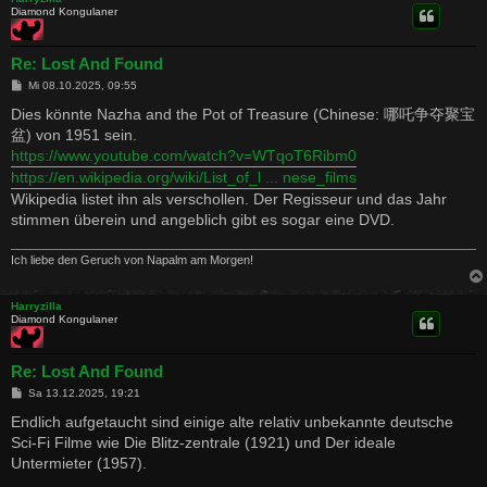
Diamond Kongulaner
Re: Lost And Found
B
Mi 08.10.2025, 09:55
e
i
Dies könnte Nazha and the Pot of Treasure (Chinese: 哪吒争夺聚宝
t
盆) von 1951 sein.
r
a
https://www.youtube.com/watch?v=WTqoT6Ribm0
g
https://en.wikipedia.org/wiki/List_of_l ... nese_films
Wikipedia listet ihn als verschollen. Der Regisseur und das Jahr
stimmen überein und angeblich gibt es sogar eine DVD.
Ich liebe den Geruch von Napalm am Morgen!
Harryzilla
Diamond Kongulaner
Re: Lost And Found
B
Sa 13.12.2025, 19:21
e
i
Endlich aufgetaucht sind einige alte relativ unbekannte deutsche
t
Sci-Fi Filme wie Die Blitz-zentrale (1921) und Der ideale
r
a
Untermieter (1957).
g