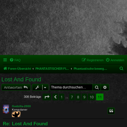
FAQ
Registrieren
Anmelden
S
Foren-Übersicht
PHANTASTISCHER FILM UND MEHR
Phantastische bewegte Bilder - Kino und TV
u
Lost And Found
c
Suche
Erweiterte 
Antworten
h
e
Seite
11
von
11
1
7
8
9
10
11
Vorherige
308 Beiträge
…
Godzilla-2000
Kongulaner
Re: Lost And Found