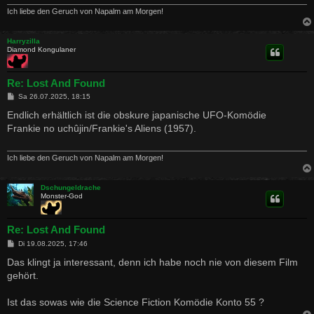
Ich liebe den Geruch von Napalm am Morgen!
Harryzilla
Diamond Kongulaner
Re: Lost And Found
B
Sa 26.07.2025, 18:15
e
i
Endlich erhältlich ist die obskure japanische UFO-Komödie
t
Frankie no uchûjin/Frankie's Aliens (1957).
r
a
g
Ich liebe den Geruch von Napalm am Morgen!
Dschungeldrache
Monster-God
Re: Lost And Found
B
Di 19.08.2025, 17:46
e
i
Das klingt ja interessant, denn ich habe noch nie von diesem Film
t
gehört.
r
a
g
Ist das sowas wie die Science Fiction Komödie Konto 55 ?