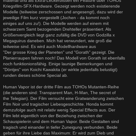
material und als Extra-Leckerbissen ein Feature über TOHOs
Kriegsfilm-SFX-Hardware. Gezeigt werden noch existierende
Modelle (teilweise zerschossen und angesengt), dazu wird der
jeweilige Film kurz vorgestellt (Jochen - da kommt noch
einiges auf uns zu!). Die Modelle werden auf einem mit
schwarzem Samt bezogenden Drehteller präsentiert. Als
Größenvergleich liegt ganz zufällig die DVD von Godzilla x
Megaguirus daneben. Mich hat verwundert, wie groß die
teilweise sind. Es wird auch Modellhardware aus
"Der grosse Krieg der Planeten" und "Gorath" gezeigt. Die
Planierraupen fahren noch! Das Modell von Gorath ist ebenfalls
noch funktionionsfähig. Einige launige Bemerkungen und
"Döntjes" von Koichi Kawakita (er wirkte jedenfalls belustigt)
runden dieses schöne Special ab.
Human Vapor ist der dritte Film aus TOHOs Mutanten-Reihe
(die anderen sind: Transparent Man, H-Man, The secret of
the Telegian). Der Film versucht eine Gratwanderung zwischen
Film Noir und tragischer Liebesgeschichte. Honda kommt
demzufolge auch mit relativ wenig Special Effects aus. Der
Film lebt eigentlich von der Beziehung zwischen der
Schauspielerin und dem Human Vapor. Beide Gestalten sind
tragisch und einander in tiefer Zuneigung verbunden. Beide
geben für ihre Liebe das Maximum: Er wird zum Dieb und