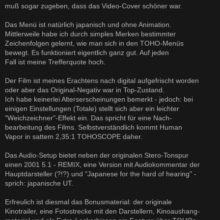
muß sogar zugeben, dass das Video-Cover schöner war.
Das Menü ist natürlich japanisch und ohne Animation.
Mittlerweile habe ich durch simples Merken bestimmter
Zeichenfolgen gelernt, wie man sich in den TOHO-Menüs
bewegt. Es funktioniert eigentlich ganz gut. Auf jeden
Fall ist meine Trefferquote hoch.
Der Film ist meines Erachtens nach digital aufgefrischt worden
oder aber das Original-Negativ war in Top-Zustand.
Ich habe keinerlei Alterserscheinungen bemerkt - jedoch: bei
einigen Einstellungen (Totale) stellt sich aber ein leichter
"Weichzeichner"-Effekt ein. Das spricht für eine Nach-
bearbeitung des Films. Selbstverständlich kommt Human
Vapor in sattem 2,35:1 TOHOSCOPE daher.
Das Audio-Setup bietet neben der originalen Stero-Tonspur
einen 2001 5.1 - REMIX, eine Version mit Audiokommentar der
Hauptdarsteller (?!?) und "Japanese for the hard of hearing" -
sprich: japanische UT.
Erfreulich ist diesmal das Bonusmaterial: der originale
Kinotrailer, eine Fotostrecke mit den Darstellern, Kinoaushang-