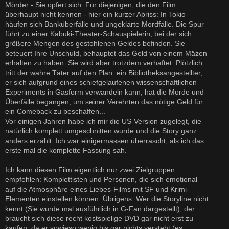
Mörder - Sie opfert sich. Für diejenigen, die den Film
überhaupt nicht kennen - hier ein kurzer Abriss: In Tokio
häufen sich Banküberfälle und ungeklärte Mordfälle. Die Spur
führt zu einer Kabuki-Theater-Schauspielerin, bei der sich
größere Mengen des gestohlenen Geldes befinden. Sie
beteuert Ihre Unschuld, behauptet das Geld von einem Mäzen
erhalten zu haben. Sie wird aber trotzdem verhaftet. Plötzlich
tritt der wahre Täter auf den Plan: ein Bibliotheksangestellter,
er sich aufgrund eines schiefgelaufenen wissenschaftlichen
Experiments in Gasform verwandeln kann, hat die Morde und
Überfälle begangen, um seiner Verehrten das nötige Geld für
ein Comeback zu beschaffen...
Vor einigen Jahren habe ich mir die US-Version zugelegt, die
natürlich komplett umgeschnitten wurde und die Story ganz
anders erzählt. Ich war einigermassen überrascht, als ich das
erste mal die komplette Fassung sah.
Ich kann diesen Film eigentlich nur zwei Zielgruppen
empfehlen: Komplettisten und Personen, die sich emotional
auf die Atmosphäre eines Liebes-Films mit SF und Krimi-
Elementen einstellen können. Übrigens: Wer die Storyline nicht
kennt (Sie wurde mal ausführlich in G-Fan dargestellt), der
braucht sich diese recht kostspielige DVD gar nicht erst zu
kaufen, da er sowieso wenig bis gar nichts versteht (es