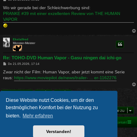
e
i
Wo wir gerade bei der Schleichwerbung sind:
t
PRANKE #39 mit einer exzellenten Review von THE HUMAN
r
a
VAPOR
g
Ekelalfred
Monster-Meister
Re: TOHO-DVD Human Vapor - Gasu ningen dai ichi-go
B
Do 21.05.2026, 17:14
e
i
Zwar nicht der Film: Human Vapor, aber jetzt kommt eine Serie
t
raus:
https://www.moviepilot.de/news/trailer- ... er-1162276
r
a
g
Antworten
Diese Website nutzt Cookies, um dir den
13 Beiträge • Seite
1
von
1
bestmöglichen Komfort bei der Nutzung zu
Gehe zu
bieten.
Mehr erfahren
Foren-Übersicht
Kontakt
Verstanden!
Powered by
phpBB
® Forum Software © phpBB Limited