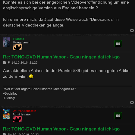
i
Könnte es sich bei der angeblichen Videoveröffentlichung um eine
t
englischsprachige Version aus England handeln ?
r
a
g
Ich erinnere mich, daß auf diese Weise auch "Dinosaurus" in
deutsche Videotheken gelangte.
Plasmo
Kongulaner
Re: TOHO-DVD Human Vapor - Gasu ningen dai ichi-go
B
Fr 14.10.2016, 21:25
e
i
Aus aktuellem Anlass: In der Pranke #39 gibt es einen guten Artikel
t
zu dem Film.
r
a
g
-Wer ist der ärgste Feind unseres Mechagodzilla?
-Godzilla.
-Richtig!
Dr.Prankenstein
Administrator
Re: TOHO-DVD Human Vapor - Gasu ningen dai ichi-go
B
So 16.10.2016, 09:22