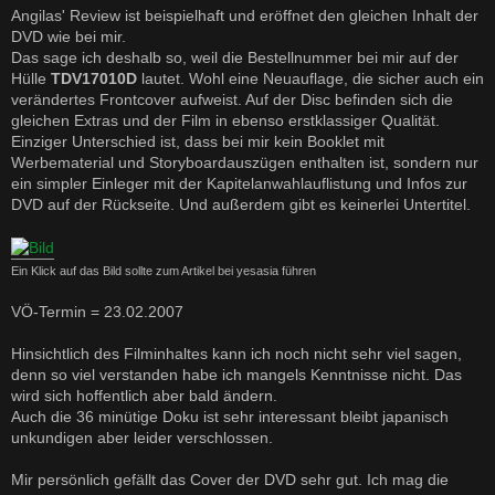
Angilas' Review ist beispielhaft und eröffnet den gleichen Inhalt der
DVD wie bei mir.
Das sage ich deshalb so, weil die Bestellnummer bei mir auf der
Hülle
TDV17010D
lautet. Wohl eine Neuauflage, die sicher auch ein
verändertes Frontcover aufweist. Auf der Disc befinden sich die
gleichen Extras und der Film in ebenso erstklassiger Qualität.
Einziger Unterschied ist, dass bei mir kein Booklet mit
Werbematerial und Storyboardauszügen enthalten ist, sondern nur
ein simpler Einleger mit der Kapitelanwahlauflistung und Infos zur
DVD auf der Rückseite. Und außerdem gibt es keinerlei Untertitel.
Ein Klick auf das Bild sollte zum Artikel bei yesasia führen
VÖ-Termin = 23.02.2007
Hinsichtlich des Filminhaltes kann ich noch nicht sehr viel sagen,
denn so viel verstanden habe ich mangels Kenntnisse nicht. Das
wird sich hoffentlich aber bald ändern.
Auch die 36 minütige Doku ist sehr interessant bleibt japanisch
unkundigen aber leider verschlossen.
Mir persönlich gefällt das Cover der DVD sehr gut. Ich mag die