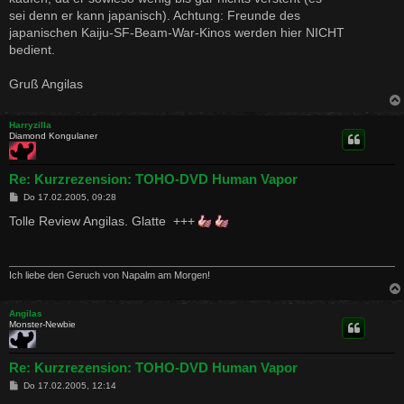
sei denn er kann japanisch). Achtung: Freunde des
japanischen Kaiju-SF-Beam-War-Kinos werden hier NICHT
bedient.
Gruß Angilas
Harryzilla
Diamond Kongulaner
Re: Kurzrezension: TOHO-DVD Human Vapor
B
Do 17.02.2005, 09:28
e
i
Tolle Review Angilas. Glatte +++
t
r
a
g
Ich liebe den Geruch von Napalm am Morgen!
Angilas
Monster-Newbie
Re: Kurzrezension: TOHO-DVD Human Vapor
B
Do 17.02.2005, 12:14
e