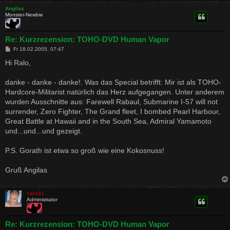
Angilas
Monster-Newbie
Re: Kurzrezension: TOHO-DVD Human Vapor
B
Fr 18.02.2005, 07:47
e
i
Hi Ralo,
t
r
a
danke - danke - danke!. Was das Special betrifft: Mir ist als TOHO-
g
Hardcore-Militarist natürlich das Herz aufgegangen. Unter anderem
wurden Ausschnitte aus: Farewell Rabaul, Submarine I-57 will not
surrender, Zero Fighter, The Grand fleet, I bombed Pearl Harbour,
Great Battle at Hawaii and in the South Sea, Admiral Yamamoto
und...und...und gezeigt.
P.S. Gorath ist etwa so groß wie eine Kokosnuss!
Gruß Angilas
caro31
Administrator
Re: Kurzrezension: TOHO-DVD Human Vapor