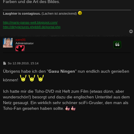
Farben und die Art des Bildes.
Laughter is contagious.
(Lachen ist ansteckend)
http://mario-panas-welt.blogspot.com/
http://dirtypictures.phpbb8.de/portal.php
caro31
Administrator
B
So 12.09.2010, 15:14
e
i
Übrigens habe ich den "
Gasu Ningen
" nun endlich auch genießen
t
r
können!
a
g
Ich hatte mir die Toho-DVD mit Heft zum Film (etwas dünn, aber
wunderschön!) besorgt und dazu die englischen Untertitel aus dem
Netz gesaugt. Ein wirklich sehr schöner sciFi-Grusler, den man als
Toho-Fan gesehen haben sollte.