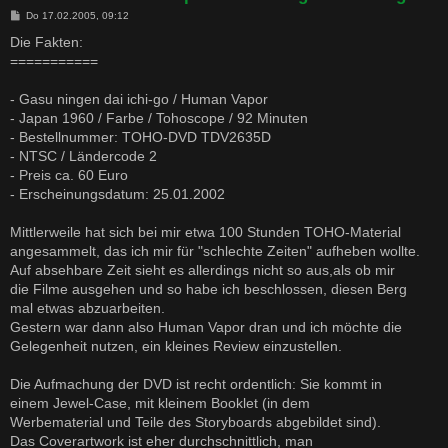
B
Do 17.02.2005, 09:12
e
i
Die Fakten:
t
===========
r
a
g
- Gasu ningen dai ichi-go / Human Vapor
- Japan 1960 / Farbe / Tohoscope / 92 Minuten
- Bestellnummer: TOHO-DVD TDV2635D
- NTSC / Ländercode 2
- Preis ca. 60 Euro
- Erscheinungsdatum: 25.01.2002
Mittlerweile hat sich bei mir etwa 100 Stunden TOHO-Material
angesammelt, das ich mir für "schlechte Zeiten" aufheben wollte.
Auf absehbare Zeit sieht es allerdings nicht so aus,als ob mir
die Filme ausgehen und so habe ich beschlossen, diesen Berg
mal etwas abzuarbeiten.
Gestern war dann also Human Vapor dran und ich möchte die
Gelegenheit nutzen, ein kleines Review einzustellen.
Die Aufmachung der DVD ist recht ordentlich: Sie kommt in
einem Jewel-Case, mit kleinem Booklet (in dem
Werbematerial und Teile des Storyboards abgebildet sind).
Das Coverartwork ist eher durchschnittlich, man