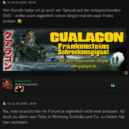
B
Fr 18.02.2005, 08:06
e
i
Von Gorath habe ich ja auch ein Special auf der entsprechenden
t
DVD - wollte auch eigentlich schon längst mal ein paar Fotos
r
a
posten.
g
mario-pana
Gold Kongulaner
B
Do 11.09.2008, 19:40
e
i
Na, man braucht hier im Forum ja eigentlich nicht weit schauen. Ist
t
doch zu allem was Toho in Richtung Godzilla und Co. zu bieten hat
r
a
hier vertreten.
g