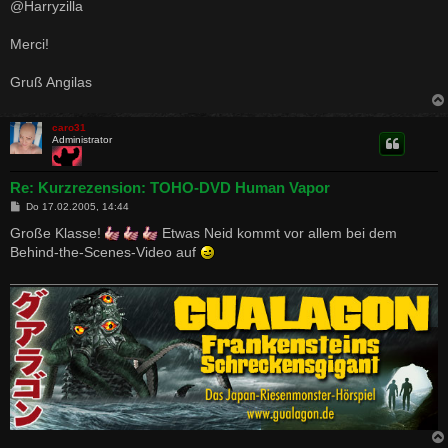
i
@Harryzilla
t
r
a
Merci!
g
Gruß Angilas
caro31
Administrator
Re: Kurzrezension: TOHO-DVD Human Vapor
B
Do 17.02.2005, 14:44
e
i
Große Klasse!
Etwas Neid kommt vor allem bei dem
t
Behind-the-Scenes-Video auf
r
a
g