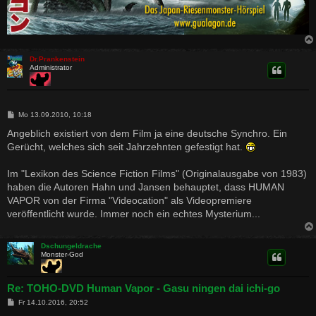
Dr.Prankenstein
Administrator
B
Mo 13.09.2010, 10:18
e
i
Angeblich existiert von dem Film ja eine deutsche Synchro. Ein
t
Gerücht, welches sich seit Jahrzehnten gefestigt hat.
r
a
g
Im "Lexikon des Science Fiction Films" (Originalausgabe von 1983)
haben die Autoren Hahn und Jansen behauptet, dass HUMAN
VAPOR von der Firma "Videocation" als Videopremiere
veröffentlicht wurde. Immer noch ein echtes Mysterium...
Dschungeldrache
Monster-God
Re: TOHO-DVD Human Vapor - Gasu ningen dai ichi-go
B
Fr 14.10.2016, 20:52
e