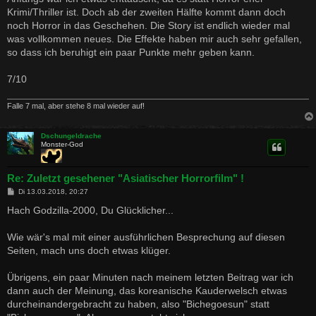
g
Krimi/Thriller ist. Doch ab der zweiten Hälfte kommt dann doch
noch Horror in das Geschehen. Die Story ist endlich wieder mal
was vollkommen neues. Die Effekte haben mir auch sehr gefallen,
so dass ich beruhigt ein paar Punkte mehr geben kann.
7/10
Falle 7 mal, aber stehe 8 mal wieder auf!
Dschungeldrache
Monster-God
Re: Zuletzt gesehener "Asiatischer Horrorfilm" !
B
Di 13.03.2018, 20:27
e
i
Hach Godzilla-2000, Du Glücklicher...
t
r
a
Wie wär's mal mit einer ausführlichen Besprechung auf diesen
g
Seiten, mach uns doch etwas klüger.
Übrigens, ein paar Minuten nach meinem letzten Beitrag war ich
dann auch der Meinung, das koreanische Kauderwelsch etwas
durcheinandergebracht zu haben, also "Bichegoesun" statt