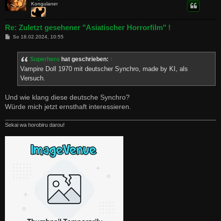
Kongulaner
Re: Zuletzt gesehener "Asiatischer Horrorfilm" !
B
So 18.02.2024, 10:55
e
i
t
Superhero
hat geschrieben:
↑
r
a
Vampire Doll 1970 mit deutscher Synchro, made by KI, als
g
Versuch.
Und wie klang diese deutsche Synchro?
Würde mich jetzt ernsthaft interessieren.
Sekai wa horobiru darou!