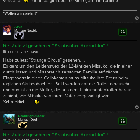
verstehen
, denn es gibt doch so viele geile Horrorfilme.
r
a
g
"Wollen wir spielen?"
Asya
Monster-Newbie
Re: Zuletzt gesehener "Asiatischer Horrorfilm" !
B
Fr 10.11.2017, 13:01
e
i
Habe zuletzt "Strange Circus" gesehen....
t
Es geht um den Leidensweg der 12-jährigen Mitsuko, die in einer
r
a
durch Inzest und Missbrauch zerstörten Familie aufwächst.
g
Eingesperrt in einen Cellokasten muss Mitsuko ihre Eltern beim
täglichen Akt beobachten. Bald werden gar die Rollen getauscht
und nun ist es die Mutter, die aus dem Instrumentenkoffer heraus
zusieht, wie Mitsuko von ihrem Vater vergewaltigt wird.
Schrecklich......
Dschungeldrache
Monster-God
Re: Zuletzt gesehener "Asiatischer Horrorfilm" !