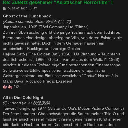
Re: Zuletzt gesehener "Asiatischer Horrorfilm" !
B
Do 02.07.2015, 14:47
e
i
Ghost of the Hunchback
t
(Kaidan semushi-otoko 怪談せむし男)
r
a
Japan/Italien, 1965 (Tôei Company Ltd./Filmar)
g
Zu ihrer Überraschung erbt die junge Yoshie nach dem Tod ihres
Ehemannes eine riesige, abgelegene Villa, von deren Existenz sie
nichts gewusst hatte. Doch in dem Gemäuer hausen ein
unheimlicher Buckliger und zornige Geister.
Hajime Satô ("The Golden Bat", 1966; "UX Bluthund – Tauchfahrt
des Schreckens", 1966; "Goke – Vampir aus dem Weltall", 1968)
mischte für diesen "
kaidan eiga
" mit bestechenden Cinemascope-
Schwarzweiss-Bildkompositionen traditionelle japanische
Geistergeschichte und Einflüsse westlichen "
Gothic
"-Horros à la
Mario Bava, Riccardo Freda. Exzellent.
1/2
All in Dim Cold Night
(Qiu deng ye yu 秋燈夜雨)
Taiwan/Hongkong, 1974 (Allstar Co./Jia's Motion Picture Company)
Der fiese Landherr Chao schwängert die Bauerntochter Tsio-O und
lässt sie anschliessend mitsamt ihrem gemeinsamen Kind in einer
bitterkalten Nacht erfrieren. Dies beschert ihm Rache aus dem