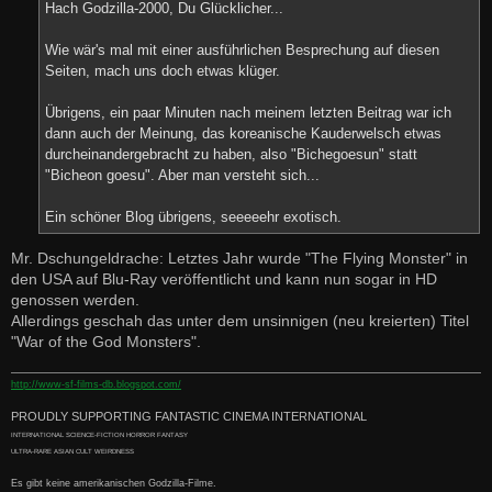
a
Hach Godzilla-2000, Du Glücklicher...
g
Wie wär's mal mit einer ausführlichen Besprechung auf diesen
Seiten, mach uns doch etwas klüger.
Übrigens, ein paar Minuten nach meinem letzten Beitrag war ich
dann auch der Meinung, das koreanische Kauderwelsch etwas
durcheinandergebracht zu haben, also "Bichegoesun" statt
"Bicheon goesu". Aber man versteht sich...
Ein schöner Blog übrigens, seeeeehr exotisch.
Mr. Dschungeldrache: Letztes Jahr wurde "The Flying Monster" in
den USA auf Blu-Ray veröffentlicht und kann nun sogar in HD
genossen werden.
Allerdings geschah das unter dem unsinnigen (neu kreierten) Titel
"War of the God Monsters".
http://www-sf-films-db.blogspot.com/
PROUDLY SUPPORTING FANTASTIC CINEMA INTERNATIONAL
INTERNATIONAL SCIENCE-FICTION HORROR FANTASY
ULTRA-RARE ASIAN CULT WEIRDNESS
Es gibt keine amerikanischen Godzilla-Filme.