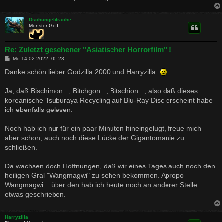
Dschungeldrache
Monster-God
Re: Zuletzt gesehener "Asiatischer Horrorfilm" !
B
Mo 14.02.2022, 05:23
e
i
Danke schön lieber Godzilla 2000 und Harryzilla.
t
r
a
Ja, daß Bischimon..., Bitchgon..., Bitschion..., also daß dieses
g
koreanische Tsuburaya Recycling auf Blu-Ray Disc erscheint habe
ich ebenfalls gelesen.
Noch hab ich nur für ein paar Minuten hineingelugt, freue mich
aber schon, auch noch diese Lücke der Gigantomanie zu
schließen.
Da wachsen doch Hoffnungen, daß wir eines Tages auch noch den
heiligen Gral "Wangmagwi" zu sehen bekommen. Apropo
Wangmagwi... über den hab ich heute noch an anderer Stelle
etwas geschrieben.
Harryzilla