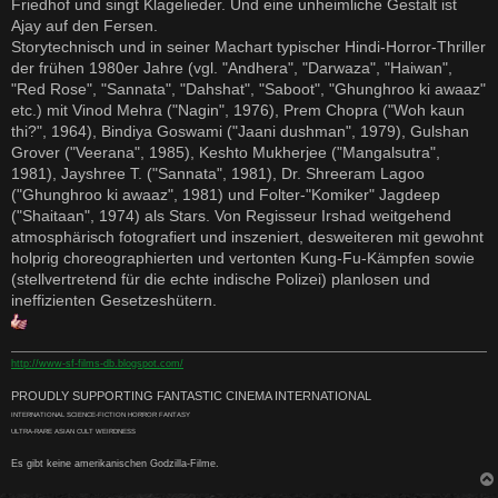
Friedhof und singt Klagelieder. Und eine unheimliche Gestalt ist
Ajay auf den Fersen.
Storytechnisch und in seiner Machart typischer Hindi-Horror-Thriller
der frühen 1980er Jahre (vgl. "Andhera", "Darwaza", "Haiwan",
"Red Rose", "Sannata", "Dahshat", "Saboot", "Ghunghroo ki awaaz"
etc.) mit Vinod Mehra ("Nagin", 1976), Prem Chopra ("Woh kaun
thi?", 1964), Bindiya Goswami ("Jaani dushman", 1979), Gulshan
Grover ("Veerana", 1985), Keshto Mukherjee ("Mangalsutra",
1981), Jayshree T. ("Sannata", 1981), Dr. Shreeram Lagoo
("Ghunghroo ki awaaz", 1981) und Folter-"Komiker" Jagdeep
("Shaitaan", 1974) als Stars. Von Regisseur Irshad weitgehend
atmosphärisch fotografiert und inszeniert, desweiteren mit gewohnt
holprig choreographierten und vertonten Kung-Fu-Kämpfen sowie
(stellvertretend für die echte indische Polizei) planlosen und
ineffizienten Gesetzeshütern.
http://www-sf-films-db.blogspot.com/
PROUDLY SUPPORTING FANTASTIC CINEMA INTERNATIONAL
INTERNATIONAL SCIENCE-FICTION HORROR FANTASY
ULTRA-RARE ASIAN CULT WEIRDNESS
Es gibt keine amerikanischen Godzilla-Filme.