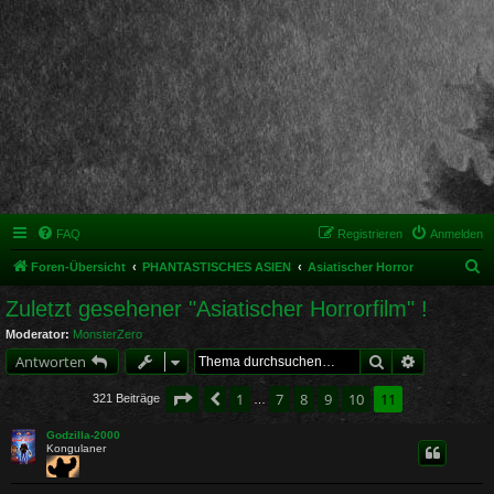
FAQ
Registrieren
Anmelden
S
Foren-Übersicht
PHANTASTISCHES ASIEN
Asiatischer Horror
u
Zuletzt gesehener "Asiatischer Horrorfilm" !
c
Moderator:
MonsterZero
h
Suche
Erweiterte 
Antworten
e
Seite
11
von
11
1
7
8
9
10
11
Vorherige
321 Beiträge
…
Godzilla-2000
Kongulaner