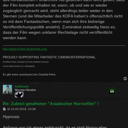
der Film komplett erhalten ist; wann, ob und wie er wieder
zugänglich gemacht wird, steht allerdings leider weiter in den
Sternen (und die Mitarbeiter des KOFA haben's offensichtlich nicht
so mit dem Fantastischen, wenn man sich ihre bisherige
Veröffentlichungspolitik ansieht). Zumindest zeitweilig hiess es,
dass der Film wegen unklarer Rechtelage nicht veröffentlicht
werden kann.
http://www-sf-films-db.blogspot.com/
PROUDLY SUPPORTING FANTASTIC CINEMA INTERNATIONAL
INTERNATIONAL SCIENCE-FICTION HORROR FANTASY
ULTRA-RARE ASIAN CULT WEIRDNESS
Es gibt keine amerikanischen Godzilla-Filme.
hellbound
Monster-Newbie
Re: Zuletzt gesehener "Asiatischer Horrorfilm" !
B
Di 13.03.2018, 13:39
e
i
Hypnosis
t
r
a
Anfangs war ich etwas enttäuscht, da es statt Horror eher