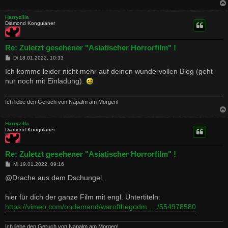
Harryzilla
Diamond Kongulaner
Re: Zuletzt gesehener "Asiatischer Horrorfilm" !
B
Di 18.01.2022, 10:33
e
i
Ich komme leider nicht mehr auf deinen wundervollen Blog (geht
t
nur noch mit Einladung).
r
a
g
Ich liebe den Geruch von Napalm am Morgen!
Harryzilla
Diamond Kongulaner
Re: Zuletzt gesehener "Asiatischer Horrorfilm" !
B
Mi 19.01.2022, 09:16
e
i
@Drache aus dem Dschungel,
t
r
a
hier für dich der ganze Film mit engl. Untertiteln:
g
https://vimeo.com/ondemand/warofthegodm ... /554978580
Ich liebe den Geruch von Napalm am Morgen!