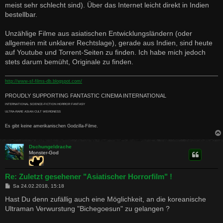
meist sehr schlecht sind). Über das Internet leicht direkt in Indien
bestellbar.
Unzählige Filme aus asiatischen Entwicklungsländern (oder
allgemein mit unklarer Rechtslage), gerade aus Indien, sind heute
auf Youtube und Torrent-Seiten zu finden. Ich habe mich jedoch
stets darum bemüht, Originale zu finden.
http://www-sf-films-db.blogspot.com/
PROUDLY SUPPORTING FANTASTIC CINEMA INTERNATIONAL
INTERNATIONAL SCIENCE-FICTION HORROR FANTASY
ULTRA-RARE ASIAN CULT WEIRDNESS
Es gibt keine amerikanischen Godzilla-Filme.
Dschungeldrache
Monster-God
Re: Zuletzt gesehener "Asiatischer Horrorfilm" !
B
Sa 24.02.2018, 15:18
e
i
Hast Du denn zufällig auch eine Möglichkeit, an die koreanische
t
Ultraman Verwurstung "Bichegoesun" zu gelangen ?
r
a
g