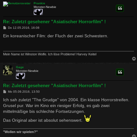
Prankie
Monster-Newbie
Re: Zuletzt gesehener "Asiatischer Horrorfilm" !
B
Do 12.05.2016, 16:08
e
i
Ein koreanischer Film: der Fluch der zwei Schwestern.
t
r
a
g
Mein Name ist Winston Wolfe. Ich löse Probleme! Harvey Keitel
Gage
Monster-Newbie
Re: Zuletzt gesehener "Asiatischer Horrorfilm" !
B
Mo 05.09.2016, 13:50
e
i
Ich sah zuletzt "The Grudge" von 2004. Ein klasse Horrorstreifen.
t
Grusel pur. War im Kino ein riesiger Erfolg, es gab zwei
r
a
mittelmäßige bis schlechte Fortsetzungen.
g
Das Original aber ist absolut sehenswert.
"Wollen wir spielen?"