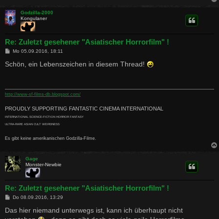
Godzilla-2000
Kongulaner
Re: Zuletzt gesehener "Asiatischer Horrorfilm" !
B
Mo 05.09.2016, 18:11
e
i
Schön, ein Lebenszeichen in diesem Thread!
t
r
a
g
http://www-sf-films-db.blogspot.com/
PROUDLY SUPPORTING FANTASTIC CINEMA INTERNATIONAL
INTERNATIONAL SCIENCE-FICTION HORROR FANTASY
ULTRA-RARE ASIAN CULT WEIRDNESS
Es gibt keine amerikanischen Godzilla-Filme.
Gage
Monster-Newbie
Re: Zuletzt gesehener "Asiatischer Horrorfilm" !
B
Do 08.09.2016, 13:29
e
i
Das hier niemand unterwegs ist, kann ich überhaupt nicht
t