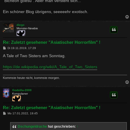
"Bicheon goesu". Aber man versteht sich...
Ein schöner Blog übrigens, seeeeehr exotisch.
diego
Monster-Newbie
Re: Zuletzt gesehener "Asiatischer Horrorfilm" !
B
Di 19.11.2019, 17:29
e
i
A Tale of Two Sisters am Sonntag.
t
r
a
https://de.wikipedia.org/wiki/A_Tale_of_Two_Sisters
g
Kommste heute nicht, kommste morgen.
Godzilla-2000
Kongulaner
Re: Zuletzt gesehener "Asiatischer Horrorfilm" !
B
Mo 17.01.2022, 19:45
e
i
t
Dschungeldrache
hat geschrieben:
↑
r