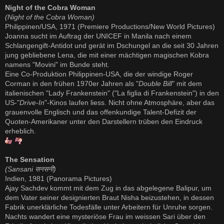
Night of the Cobra Woman
(Night of the Cobra Woman)
Philippinen/USA, 1971 (Premiere Productions/New World Pictures)
Joanna sucht im Auftrag der UNICEF in Manila nach einem
Schlangengift-Antidot und gerät im Dschungel an die seit 30 Jahren
jung gebliebene Lena, die mit einer mächtigen magischen Kobra
namens "Movini" im Bunde steht.
Eine Co-Produktion Philippinen-USA, die der windige Roger
Corman in den frühen 1970er Jahren als "
Double Bill
" mit dem
italienischen "Lady Frankenstein" ("La figlia di Frankenstein") in den
US-"
Drive-In
"-Kinos laufen liess. Nicht ohne Atmosphäre, aber das
grauenvolle Englisch und das offenkundige Talent-Defizit der
Quoten-Amerikaner unter den Darstellern trüben den Eindruck
erheblich.
The Sensation
(Sansani सनसनी)
Indien, 1981 (Panorama Pictures)
Ajay Sachdev kommt mit dem Zug in das abgelegene Balipur, um
dem Vater seiner designierten Braut Nisha beizustehen, in dessen
Fabrik unerklärliche Todesfälle unter Arbeitern für Unruhe sorgen.
Nachts wandert eine mysteriöse Frau im weissen Sari über den