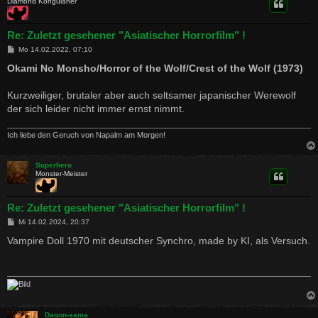
Diamond Kongulaner
Re: Zuletzt gesehener "Asiatischer Horrorfilm" !
B
Mo 14.02.2022, 07:10
e
i
Okami No Monsho/Horror of the Wolf/Crest of the Wolf (1973)
t
r
a
Kurzweiliger, brutaler aber auch seltsamer japanischer Werewolf
g
der sich leider nicht immer ernst nimmt.
Ich liebe den Geruch von Napalm am Morgen!
Superhero
Monster-Meister
Re: Zuletzt gesehener "Asiatischer Horrorfilm" !
B
Mi 14.02.2024, 20:37
e
i
Vampire Doll 1970 mit deutscher Synchro, made by KI, als Versuch.
t
r
a
g
Dagon-sama