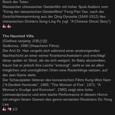
Reich der Toten.
Klassischer chinesischer Geisterfilm mit hoher Spuk-Kadenz vom
"König der taiwanischen Geisterfilme" Feng-Pan Yao, nach der
Geschichtensammlung aus der Qing-Dynastie (1644-1912) des
chinesischen Dichters Song-Ling Pu (vgl. "A Chinese Ghost Story").
The Haunted Villa
(Gwihwa sanjang 귀화산장)
Südkorea, 1980 (Hwacheon Films)
Der Arzt Dr. Han vergeht sich während einer anstrengenden
Nachtschicht an einer seiner Krankenschwestern und erschlägt
diese später im Streit, als sie sich weigert, ihr Baby abzutreiben.
Kaum hat er jedoch ihre Leiche "entsorgt", sieht er sie an allen
möglichen und unmöglichen Orten eine Rasierklinge wetzen, auf
der sein Name steht.
Der Schauspieler-Veteran des koreanischen Films Kung-Won Nam
("A Devilish Homicide", 1965; "The Woman of Fire", 1971; "A
Woman's Grudge and Exorcism", 1980) zeigt eine hohe
Leinwandpräsenz und eine starke Performance in diesem Horror
mit einigen fiesen Szenen des genre-versierten Routiniers Du-Yong
Lee.
1/2