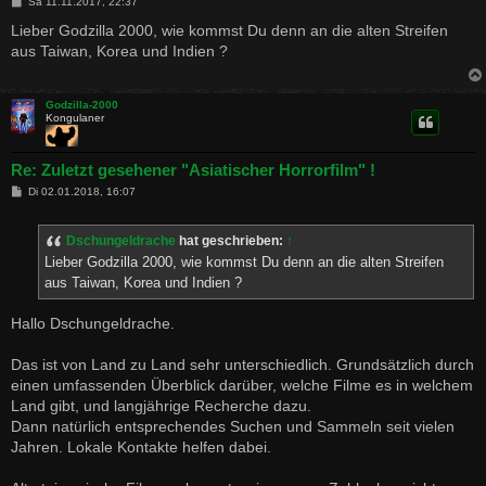
B
Sa 11.11.2017, 22:37
e
i
Lieber Godzilla 2000, wie kommst Du denn an die alten Streifen
t
aus Taiwan, Korea und Indien ?
r
a
g
Godzilla-2000
Kongulaner
Re: Zuletzt gesehener "Asiatischer Horrorfilm" !
B
Di 02.01.2018, 16:07
e
i
t
Dschungeldrache
hat geschrieben:
↑
r
a
Lieber Godzilla 2000, wie kommst Du denn an die alten Streifen
g
aus Taiwan, Korea und Indien ?
Hallo Dschungeldrache.
Das ist von Land zu Land sehr unterschiedlich. Grundsätzlich durch
einen umfassenden Überblick darüber, welche Filme es in welchem
Land gibt, und langjährige Recherche dazu.
Dann natürlich entsprechendes Suchen und Sammeln seit vielen
Jahren. Lokale Kontakte helfen dabei.