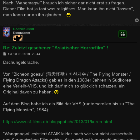
Nach "Wangmagwi" brauch ich sicher gar nicht erst zu fragen.
Dieser Film hat ja fast was religiöses. Man kann ihn nicht "fassen",
man kann nur an ihn glauben...
Godzilla-2000
Kongulaner
Re: Zuletzt gesehener "Asiatischer Horrorfilm" !
B
Sa 10.03.2018, 23:44
e
i
Dschungeldrache,
t
r
a
Von "Bicheon goesu" (飛天怪獣 / 비천괴수 / The Flying Monster /
g
Flying Dragon Attacks) gab es in den 1980er Jahren in Südkorea
eine Verleih-VHS, und ich darf mich so glücklich schätzen, ein
Original davon zu haben.
Auf dem Blog habe ich ein Bild der VHS (runterscrollen bis zu "The
Flying Monster", 1984):
https://www-sf-films-db.blogspot.ch/2013/01/korea.html
"Wangmagwi" existiert AFAIK leider nach wie vor nicht ausserhalb
des Koreanischen Filmarchivs. Als gesichert kann wohl gelten, dass