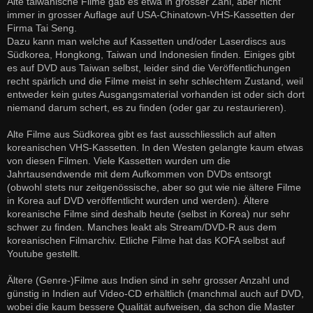
Alte taiwanische Filme gab es etwa in grosser Zahl, aber nicht
immer in grosser Auflage auf USA-Chinatown-VHS-Kassetten der
Firma Tai Seng.
Dazu kann man welche auf Kassetten und/oder Laserdiscs aus
Südkorea, Hongkong, Taiwan und Indonesien finden. Einiges gibt
es auf DVD aus Taiwan selbst, leider sind die Veröffentlichungen
recht spärlich und die Filme meist in sehr schlechtem Zustand, weil
entweder kein gutes Ausgangsmaterial vorhanden ist oder sich dort
niemand darum schert, es zu finden (oder gar zu restaurieren).
Alte Filme aus Südkorea gibt es fast ausschliesslich auf alten
koreanischen VHS-Kassetten. In den Westen gelangte kaum etwas
von diesen Filmen. Viele Kassetten wurden um die
Jahrtausendwende mit dem Aufkommen von DVDs entsorgt
(obwohl stets nur zeitgenössische, aber so gut wie nie ältere Filme
in Korea auf DVD veröffentlicht wurden und werden). Ältere
koreanische Filme sind deshalb heute (selbst in Korea) nur sehr
schwer zu finden. Manches leakt als Stream/DVD-R aus dem
koreanischen Filmarchiv. Etliche Filme hat das KOFA selbst auf
Youtube gestellt.
Ältere (Genre-)Filme aus Indien sind in sehr grosser Anzahl und
günstig in Indien auf Video-CD erhältlich (manchmal auch auf DVD,
wobei die kaum bessere Qualität aufweisen, da schon die Master