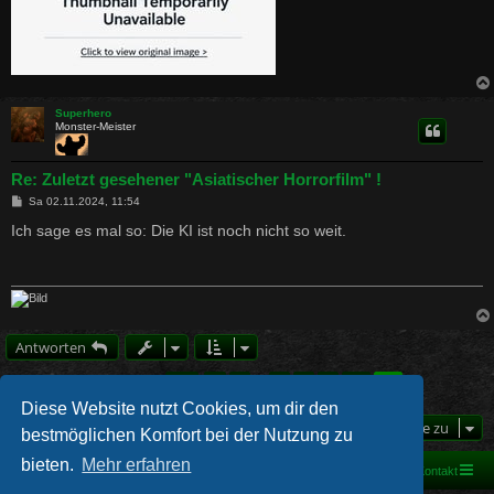
Superhero
Monster-Meister
Re: Zuletzt gesehener "Asiatischer Horrorfilm" !
B
Sa 02.11.2024, 11:54
e
i
Ich sage es mal so: Die KI ist noch nicht so weit.
t
r
a
g
Antworten
Seite
11
von
11
1
7
8
9
10
11
Vorherige
321 Beiträge
…
Diese Website nutzt Cookies, um dir den
Gehe zu
bestmöglichen Komfort bei der Nutzung zu
bieten.
Mehr erfahren
Foren-Übersicht
Kontakt