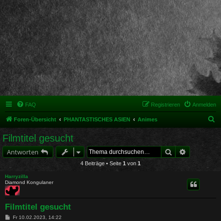
FAQ
Registrieren
Anmelden
S
Foren-Übersicht
PHANTASTISCHES ASIEN
Animes
u
Filmtitel gesucht
c
Suche
Erweiterte 
Antworten
h
4 Beiträge • Seite
1
von
1
e
Harryzilla
Diamond Kongulaner
Filmtitel gesucht
B
Fr 10.02.2023, 14:22