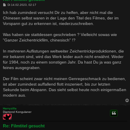
B
Di 14.02.2023, 02:17
e
i
Ich hab zumindest versucht Dir zu helfen, aber nicht mal die
t
Chinesen selbst waren in der Lage den Titel des Filmes, der im
r
a
Vorspann gut zu erkennen ist, niederzuschreiben.
g
Was haben sie stattdessen geschrieben ? Vielleicht sowas wie
"Ganzer Zeichentrickfilm, chinesisch" !?
In mehreren Auflistungen weltweiter Zeichentrickproduktionen, die
mir bekannt sind, wird das Werk leider auch nicht erwähnt. Weder
für 1984, noch zu einem sonstigen Jahr. Da hast Du ja was ganz
feines ausgegraben.
Der Film scheint zwar nicht meinen Genregeschmack zu bedienen,
ist aber zumindest auffallend flott inszeniert, bis zur letzten
Sekunde beim Abspann. Das sieht selbst heute noch einigermaßen
modern aus.
Harryzilla
Diamond Kongulaner
Re: Filmtitel gesucht