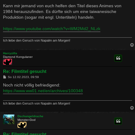
e
i
Kann mir jemand von euch helfen den Titel dieses Animes von
t
1984 herauszufinden. Es dürfte sich um eine taiwanesische
r
a
Produktion (sogar mit engl. Untertiteln) handeln.
g
https://www.youtube.com/watch?v=WM2Md2_NLzk
Ich liebe den Geruch von Napalm am Morgen!
Harryzilla
Diamond Kongulaner
Re: Filmtitel gesucht
B
So 12.02.2023, 09:59
e
i
Noch nicht völlig befriedigend:
t
https://www.ww01.net/en/archives/100348
r
a
g
Ich liebe den Geruch von Napalm am Morgen!
Dschungeldrache
Monster-God
Re: Filmtitel gesucht