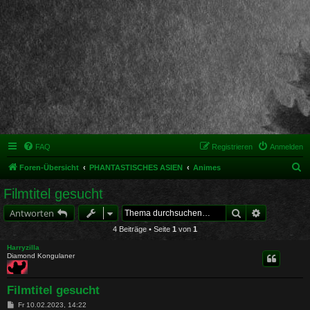
FAQ
Registrieren
Anmelden
S
Foren-Übersicht
PHANTASTISCHES ASIEN
Animes
u
Filmtitel gesucht
c
Suche
Erweiterte 
Antworten
h
4 Beiträge • Seite
1
von
1
e
Harryzilla
Diamond Kongulaner
Filmtitel gesucht
B
Fr 10.02.2023, 14:22