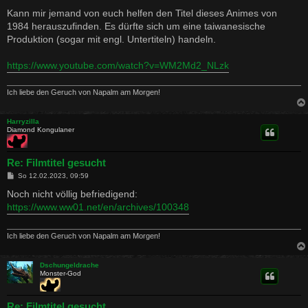
e
i
Kann mir jemand von euch helfen den Titel dieses Animes von
t
1984 herauszufinden. Es dürfte sich um eine taiwanesische
r
a
Produktion (sogar mit engl. Untertiteln) handeln.
g
https://www.youtube.com/watch?v=WM2Md2_NLzk
Ich liebe den Geruch von Napalm am Morgen!
Harryzilla
Diamond Kongulaner
Re: Filmtitel gesucht
B
So 12.02.2023, 09:59
e
i
Noch nicht völlig befriedigend:
t
https://www.ww01.net/en/archives/100348
r
a
g
Ich liebe den Geruch von Napalm am Morgen!
Dschungeldrache
Monster-God
Re: Filmtitel gesucht