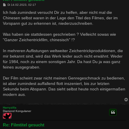
B
Di 14.02.2023, 02:17
e
i
Ich hab zumindest versucht Dir zu helfen, aber nicht mal die
t
Chinesen selbst waren in der Lage den Titel des Filmes, der im
r
a
Vorspann gut zu erkennen ist, niederzuschreiben.
g
Was haben sie stattdessen geschrieben ? Vielleicht sowas wie
"Ganzer Zeichentrickfilm, chinesisch" !?
In mehreren Auflistungen weltweiter Zeichentrickproduktionen, die
mir bekannt sind, wird das Werk leider auch nicht erwähnt. Weder
für 1984, noch zu einem sonstigen Jahr. Da hast Du ja was ganz
feines ausgegraben.
Der Film scheint zwar nicht meinen Genregeschmack zu bedienen,
ist aber zumindest auffallend flott inszeniert, bis zur letzten
Sekunde beim Abspann. Das sieht selbst heute noch einigermaßen
modern aus.
Harryzilla
Diamond Kongulaner
Re: Filmtitel gesucht