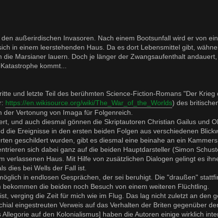
r den außerirdischen Invasoren. Nach einem Bootsunfall wird er von e
ich in einem leerstehenden Haus. Da es dort Lebensmittel gibt, wähne
n die Marsianer lauern. Doch je länger der Zwangsaufenthalt andauert
r Katastrophe kommt...
dritte und letzte Teil des berühmten Science-Fiction-Romans "Der Krieg 
r:
https://en.wikisource.org/wiki/The_War_of_the_Worlds
) des britische
n der Vertonung von Imaga für Folgenreich.
gert, und auch diesmal gönnen die Skriptautoren Christian Gailus und Ol
die Ereignisse in den ersten beiden Folgen aus verschiedenen Blickw
rten geschildert wurden, gibt es diesmal eine beinahe an ein Kammers
ntrieren sich dabei ganz auf die beiden Hauptdarsteller (Simon Schust
verlassenen Haus. Mit Hilfe von zusätzlichen Dialogen gelingt es ihn
s dies bei Wells der Fall ist.
möglich in endlosen Gesprächen, der sei beruhigt. Die "draußen" statt
em bekommen die beiden noch Besuch von einem weiteren Flüchtling.
st, verging die Zeit für mich wie im Flug. Das lag nicht zuletzt an den g
ial eingestreuten Verweis auf das Verhalten der Briten gegenüber de
 Allegorie auf den Kolonialismus] haben die Autoren einige wirklich int