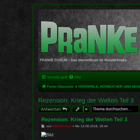
PRANKE FORUM – Das Internetforum für Monsterfreaks
Schnellzugriff
FAQ
Foren-Übersicht
HÖRSPIELE, HÖRBÜCHER UND MUS
Rezension: Krieg der Welten Teil 3
Antworten
Rezension: Krieg der Welten Teil 3
B
von
MonsterAsyl
»
Mo 13.08.2018, 18:44
e
i
t