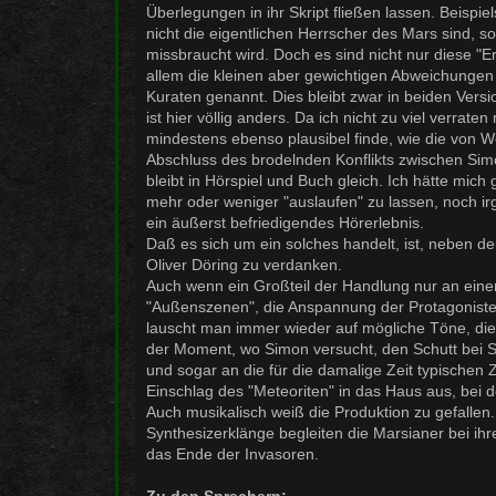
Überlegungen in ihr Skript fließen lassen. Beispie
nicht die eigentlichen Herrscher des Mars sind, 
missbraucht wird. Doch es sind nicht nur diese "
allem die kleinen aber gewichtigen Abweichungen 
Kuraten genannt. Dies bleibt zwar in beiden Version
ist hier völlig anders. Da ich nicht zu viel verra
mindestens ebenso plausibel finde, wie die von We
Abschluss des brodelnden Konflikts zwischen Sim
bleibt in Hörspiel und Buch gleich. Ich hätte mic
mehr oder weniger "auslaufen" zu lassen, noch irg
ein äußerst befriedigendes Hörerlebnis.
Daß es sich um ein solches handelt, ist, neben 
Oliver Döring zu verdanken.
Auch wenn ein Großteil der Handlung nur an einem
"Außenszenen", die Anspannung der Protagonisten
lauscht man immer wieder auf mögliche Töne, die
der Moment, wo Simon versucht, den Schutt bei Sei
und sogar an die für die damalige Zeit typischen
Einschlag des "Meteoriten" in das Haus aus, bei 
Auch musikalisch weiß die Produktion zu gefalle
Synthesizerklänge begleiten die Marsianer bei ih
das Ende der Invasoren.
Zu den Sprechern: