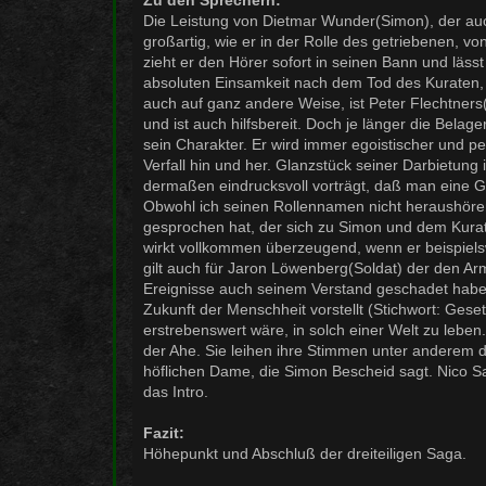
Die Leistung von Dietmar Wunder(Simon), der auch
großartig, wie er in der Rolle des getriebenen, vo
zieht er den Hörer sofort in seinen Bann und läss
absoluten Einsamkeit nach dem Tod des Kuraten, 
auch auf ganz andere Weise, ist Peter Flechtners(K
und ist auch hilfsbereit. Doch je länger die Bela
sein Charakter. Er wird immer egoistischer und 
Verfall hin und her. Glanzstück seiner Darbietung 
dermaßen eindrucksvoll vorträgt, daß man eine
Obwohl ich seinen Rollennamen nicht heraushör
gesprochen hat, der sich zu Simon und dem Kurat
wirkt vollkommen überzeugend, wenn er beispiels
gilt auch für Jaron Löwenberg(Soldat) der den Ar
Ereignisse auch seinem Verstand geschadet habe
Zukunft der Menschheit vorstellt (Stichwort: Gese
erstrebenswert wäre, in solch einer Welt zu lebe
der Ahe. Sie leihen ihre Stimmen unter anderem
höflichen Dame, die Simon Bescheid sagt. Nico Sab
das Intro.
Fazit:
Höhepunkt und Abschluß der dreiteiligen Saga.