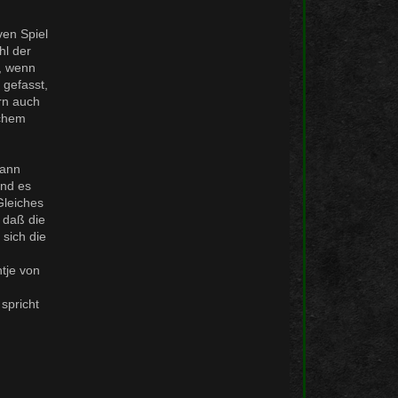
ven Spiel
hl der
g, wenn
 gefasst,
ern auch
schem
Mann
und es
Gleiches
 daß die
sich die
tje von
spricht