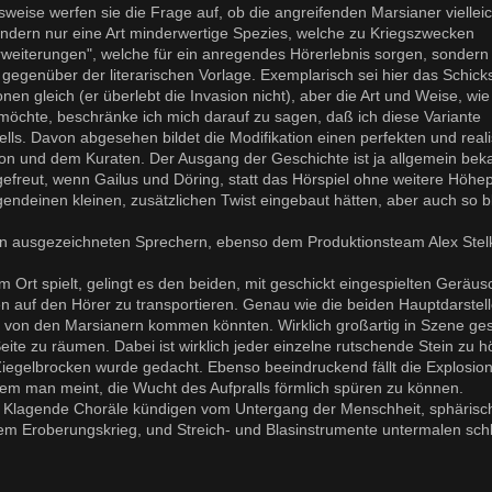
lsweise werfen sie die Frage auf, ob die angreifenden Marsianer vielleic
sondern nur eine Art minderwertige Spezies, welche zu Kriegszwecken
Erweiterungen", welche für ein anregendes Hörerlebnis sorgen, sondern
gegenüber der literarischen Vorlage. Exemplarisch sei hier das Schick
en gleich (er überlebt die Invasion nicht), aber die Art und Weise, wie e
ten möchte, beschränke ich mich darauf zu sagen, daß ich diese Variante
lls. Davon abgesehen bildet die Modifikation einen perfekten und reali
on und dem Kuraten. Der Ausgang der Geschichte ist ja allgemein bek
h gefreut, wenn Gailus und Döring, statt das Hörspiel ohne weitere Höhe
endeinen kleinen, zusätzlichen Twist eingebaut hätten, aber auch so bl
den ausgezeichneten Sprechern, ebenso dem Produktionsteam Alex Ste
 Ort spielt, gelingt es den beiden, mit geschickt eingespielten Geräu
 auf den Hörer zu transportieren. Genau wie die beiden Hauptdarstell
 von den Marsianern kommen könnten. Wirklich großartig in Szene gese
te zu räumen. Dabei ist wirklich jeder einzelne rutschende Stein zu h
 Ziegelbrocken wurde gedacht. Ebenso beeindruckend fällt die Explosio
dem man meint, die Wucht des Aufpralls förmlich spüren zu können.
n. Klagende Choräle kündigen vom Untergang der Menschheit, sphärisc
rem Eroberungskrieg, und Streich- und Blasinstrumente untermalen schl