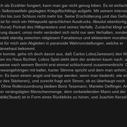
 als Erzähler fungiert, kann man gar nicht genug loben. Es ist einfach
n Selbstzweifeln geplagten Kriegsflüchtlings aufgeht. Mit seinem intensi
t ihn bis zum Schluss nicht mehr los. Seine Erschütterung und das Gefü
ist für mich ein Höhepunkt sprachlichen Ausdrucks. Absolut ebenbürti
urat) Portrait des Hilfspriesters und seines Verfalls. Zunächst klingt er
gerung dauert, umso mehr verändert sich nicht nur sein Verhalten, sond
pendelt ständig zwischen religiösem Fanatismus und eklatantem morali
ist für mich sein Abgleiten in paranoide Wahnvorstellungen, welche er
 Gänsehaut bekommt.
en konnte, gehe ich doch davon aus, daß Carlos Lobo(Jameson) den 
en ins Haus flüchtet. Lobos Spiel steht dem der anderen kaum nach, 
weise nach seinem Bericht erst einmal schluchzend zusammenbricht. 
meeangehörigen mit kalter, harter Stimme spricht und dem man anhört,
n. Es kann einem angst und bange werden, wenn man bedenkt, wie er 
tz des Stärkeren), und zurecht fragt sich Simon, ob es überhaupt noch
n. Ohne Rollenzuordnung bleiben Boris Tessmann, Marieke Oeffinger, An
 der verängstigten Menschenmenge, dem vorbeieilenden Mann und der
lik(Stuart) ist in Form eines Rückblicks zu hören, und Joachim Kerzel 