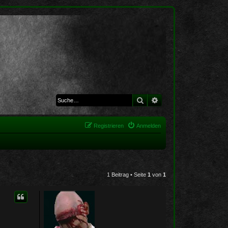
Suche
Erweiterte Suche
Registrieren
Anmelden
1 Beitrag • Seite
1
von
1