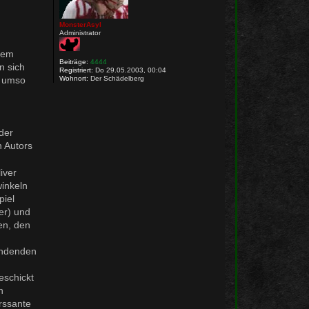
MonsterAsyl
Administrator
inem
Beiträge:
4444
n sich
Registriert:
Do 29.05.2003, 00:04
, umso
Wohnort:
Der Schädelberg
der
n Autors
iver
inkeln
piel
er) und
en, den
findenden
eschickt
n
erssante