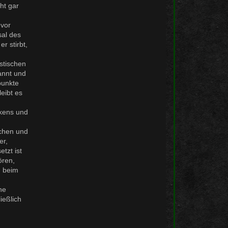
ht gar
 vor
sal des
r stirbt,
stischen
annt und
punkte
eibt es
lkens und
schen und
er,
tzt ist
ören,
n beim
he
ießlich