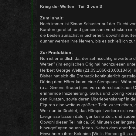
r
a
Krieg der Welten - Teil 3 von 3
g
Zum Inhalt:
Noch immer ist Simon Schuster auf der Flucht vo
Kuraten gerettet, und gemeinsam verstecken sie s
die beiden zunächst in Sicherheit, obwohl drauße
dünner werden ihre Nerven, bis es schließlich zu
Zur Produktion:
Nun ist er endlich da, der sehnsüchtig erwartete 
Welten" (im englischen Original nachzulesen unte
Herbert George Wells (21.09.1866-13.08.1946), i
Bisher hat sich die Dramatik kontinuierlich gestei
Döring dem Hörer kaum eine Atempause. Während 
(u.a. Simons Bruder) und von unterschiedlichen O
erinnernde Inszenierung. Gailus und Döring konze
den Kuraten, sowie deren Überlebenskampf in dem 
Figuren eine weitaus größere Tiefe zu verleihen, al
Wer nun befürchtet, das Hörspiel verliere sich wo
Ereignisse lassen dafür gar keine Zeit, und zud
Obwohl dieser Teil mit ca. 60 Minuten der längste i
hinzugefügten neuen Ideen. Neben dem eher brach
Einwohnern ihrer Kolonien [Wells Roman gilt ja als