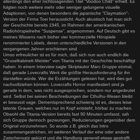
allerdings den eher nichtssagenden Titel "Voodoo Child" erhielt. Es
folgten noch weitere mehr oder weniger gelungene visuelle
Adaptionen, von denen besonders die japanische "Claymation"-
Version der Firma Toei heraussticht. Auch akustisch hat man sich
der Geschichte bereits 1945, im Rahmen der amerikanischen
Radiohörspielreihe "Suspense", angenommen. Auf Deutsch gibt es
meines Wissens nach bisher vier kommerzielle Hörspiele
renommierter Labels, deren unterschiedliche Versionen in den
vergangenen Jahren erschienen sind.
Umso erfreulicher ist es für mich, daß sich nun auch endlich die
"Gruselkabinett-Meister" von Titania mit der Geschichte beschäftigt
haben. In einem Interview sagte Skriptautor Marc Gruppe einmal,
daß gerade Lovecrafts Werk die größte Herausforderung für ihn
darstellen würde. Wer die Erzählungen gelesen hat, wird dies gut
nachvollziehen können. Lovecrafts Horror manifestiert sind ja
gerade in dem, was nicht ausgesprochen, sondern nur angedeutet
wird. Selbst bei seinen Beschreibungen der Cthulhu-Wesen bleibt
er bewusst vage. Dementsprechend schwierig ist es, dieses leise
latente Grauen, welches nur im Kopf entsteht, hörbar zu machen.
Obwohl die Titania-Version bereits fast 90 Minuten umfasst, sah
sich Gruppe dennoch gezwungen, Reduzierungen gegenüber dem
Original vorzunehmen. So wurde z.B. gleich das Intro
zusammengestrichen, im weiteren Verlauf der eine oder andere
Zwischensatz gekürzt und die Handlung generell etwas gestrafft.