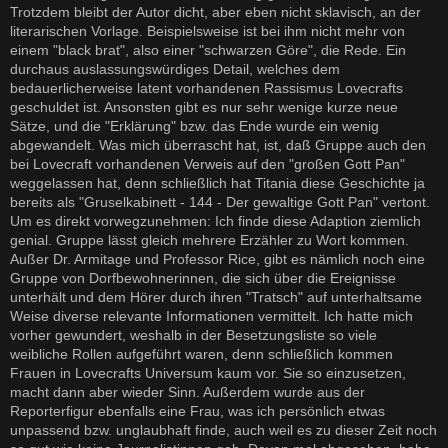
Trotzdem bleibt der Autor dicht, aber eben nicht sklavisch, an der
literarischen Vorlage. Beispielsweise ist bei ihm nicht mehr von
einem "black brat", also einer "schwarzen Göre", die Rede. Ein
durchaus auslassungswürdiges Detail, welches dem
bedauerlicherweise latent vorhandenen Rassismus Lovecrafts
geschuldet ist. Ansonsten gibt es nur sehr wenige kurze neue
Sätze, und die "Erklärung" bzw. das Ende wurde ein wenig
abgewandelt. Was mich überrascht hat, ist, daß Gruppe auch den
bei Lovecraft vorhandenen Verweis auf den "großen Gott Pan"
weggelassen hat, denn schließlich hat Titania diese Geschichte ja
bereits als "Gruselkabinett - 144 - Der gewaltige Gott Pan" vertont.
Um es direkt vorwegzunehmen: Ich finde diese Adaption ziemlich
genial. Gruppe lässt gleich mehrere Erzähler zu Wort kommen.
Außer Dr. Armitage und Professor Rice, gibt es nämlich noch eine
Gruppe von Dorfbewohnerinnen, die sich über die Ereignisse
unterhält und dem Hörer durch ihren "Tratsch" auf unterhaltsame
Weise diverse relevante Informationen vermittelt. Ich hatte mich
vorher gewundert, weshalb in der Besetzungsliste so viele
weibliche Rollen aufgeführt waren, denn schließlich kommen
Frauen in Lovecrafts Universum kaum vor. Sie so einzusetzen,
macht dann aber wieder Sinn. Außerdem wurde aus der
Reporterfigur ebenfalls eine Frau, was ich persönlich etwas
unpassend bzw. unglaubhaft finde, auch weil es zu dieser Zeit noch