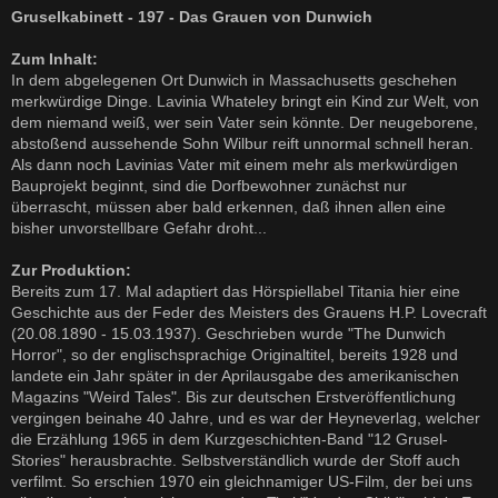
Gruselkabinett - 197 - Das Grauen von Dunwich
Zum Inhalt:
In dem abgelegenen Ort Dunwich in Massachusetts geschehen
merkwürdige Dinge. Lavinia Whateley bringt ein Kind zur Welt, von
dem niemand weiß, wer sein Vater sein könnte. Der neugeborene,
abstoßend aussehende Sohn Wilbur reift unnormal schnell heran.
Als dann noch Lavinias Vater mit einem mehr als merkwürdigen
Bauprojekt beginnt, sind die Dorfbewohner zunächst nur
überrascht, müssen aber bald erkennen, daß ihnen allen eine
bisher unvorstellbare Gefahr droht...
Zur Produktion:
Bereits zum 17. Mal adaptiert das Hörspiellabel Titania hier eine
Geschichte aus der Feder des Meisters des Grauens H.P. Lovecraft
(20.08.1890 - 15.03.1937). Geschrieben wurde "The Dunwich
Horror", so der englischsprachige Originaltitel, bereits 1928 und
landete ein Jahr später in der Aprilausgabe des amerikanischen
Magazins "Weird Tales". Bis zur deutschen Erstveröffentlichung
vergingen beinahe 40 Jahre, und es war der Heyneverlag, welcher
die Erzählung 1965 in dem Kurzgeschichten-Band "12 Grusel-
Stories" herausbrachte. Selbstverständlich wurde der Stoff auch
verfilmt. So erschien 1970 ein gleichnamiger US-Film, der bei uns