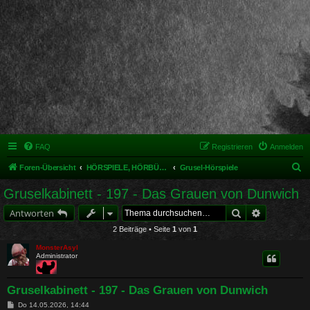
FAQ
Registrieren
Anmelden
S
Foren-Übersicht
HÖRSPIELE, HÖRBÜCHER UND MUSIKALISCHES
Grusel-Hörspiele
u
Gruselkabinett - 197 - Das Grauen von Dunwich
c
Suche
Erweiterte 
Antworten
h
2 Beiträge • Seite
1
von
1
e
MonsterAsyl
Administrator
Gruselkabinett - 197 - Das Grauen von Dunwich
B
Do 14.05.2026, 14:44