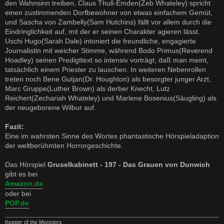
den Wahnsinn treiben, Claus Thull-Emden(Zeb Whateley) spricht
einen zustimmenden Dorfbewohner von etwas einfachem Gemüt,
und Sascha von Zambelly(Sam Hutchins) fällt vor allem durch die
Eindringlichkeit auf, mit der er seinen Charakter agieren lässt.
Uschi Hugo(Sarah Dale) intoniert die freundliche, engagierte
Journalistin mit weicher Stimme, während Bodo Primus(Reverend
Hoadley) seinen Predigttext so intensiv vorträgt, daß man meint,
tatsächlich einem Priester zu lauschen. In weiteren Nebenrollen
treten noch Bene Gutjan(Dr. Houghton) als besorgter junger Arzt,
Marc Gruppe(Luther Brown) als derber Knecht, Lutz
Reichert(Zechariah Whateley) und Marlene Bosenius(Säugling) als
der neugeborene Wilbur auf.
Fazit:
Eine im wahrsten Sinne des Wortes phantastische Hörspieladaption
der weltberühmten Horrorgeschichte.
Das Hörspiel
Gruselkabinett - 197 - Das Grauen von Dunwich
gibt es bei
Amazon.de
oder bei
POP.de
Keeper of the Monsters