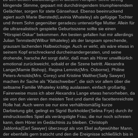
klingende Stimme, gepaart mit durchdringendem triumphierendem
Gelächter, sorgen für stete Gänsehaut. Ebenso beeinruckend
agiert auch Marie Bierstedt(Lavinia Whateley) als gefügige Tochter
und ihrem Sohn gegenüber geradezu unterwürfige Mutter. Allein für
die ultrarealistisch gespielte Geburtsszene sollte sie einen
"Hörspiel-Oskar" bekommen. Am besten gefallen hat mir allerdings
Julian Tennstedt(Wilbur Whateley) als der langsam sprechende,
grausam lachenden Halbwüchsige. Auch er wirkt, als wäre etwas in
seinem Kopf erschreckend durcheinandergeraten, und seine
drohende, harsche Art sorgt dafür, daß man als Hörer unwillkürlich
emotional zurückweicht, sobald er die Szene betritt. Alexandra
Lange(Mamie Bishop), Regina Lemnitz(Mrs. Osborne), Philine
Peters-Arnolds(Mrs. Corey) und Kristine Walther(Sally Sawyer)
machen ihr Sache als "Klatschweiber", die sich vor allem über die
seltsame Familie Whateley kräftig auslassen, einfach großartig.
Fairerweise muss ich aber Alexandra Lange etwas hervorheben, da
sie von den vieren den meisten Text und damit die facettenreichste
Rolle hat. Auch wenn sie nur eine verhältnismäßig kurze
Darbietung gibt, gelingt es Sigrid Burkholder(Selina Frye) durch ihr
eindrucksvolles Spiel als verängstigte Frau, die nur noch schreien
kann, dem Hörer im Gedächtnis zu bleiben. Christoph
Jablonka(Earl Sawyer) überzeugt als von Ekel aufgewühlter Mann,
der ebenfalls gern tratscht und den die Ereignisse schließlich bis in