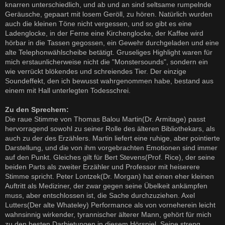
knarren unterschiedlich, und ab und an sind seltsame rumpelnde
Geräusche, gepaart mit losem Geröll, zu hören. Natürlich wurden
auch die kleinen Töne nicht vergessen, und so gibt es eine
Ladenglocke, in der Ferne eine Kirchenglocke, der Kaffee wird
hörbar in die Tassen gegossen, ein Gewehr durchgeladen und eine
alte Telephonwählscheibe betätigt. Gruseliges Highlight waren für
mich erstaunlicherweise nicht die "Monstersounds", sondern ein
wie verrückt blökendes und schreiendes Tier. Der einzige
Soundeffekt, den ich bewusst wahrgenommen habe, bestand aus
einem mit Hall unterlegten Todesschrei.
Zu den Sprechern:
Die raue Stimme von Thomas Balou Martin(Dr. Armitage) passt
hervorragend sowohl zu seiner Rolle des älteren Bibliothekars, als
auch zu der des Erzählers. Martin liefert eine ruhige, aber pointierte
Darstellung, und die von ihm vorgebrachten Emotionen sind immer
auf den Punkt. Gleiches gilt für Bert Stevens(Prof. Rice), der seine
beiden Parts als zweiter Erzähler und Professor mit heiserere
Stimme spricht. Peter Lontzek(Dr. Morgan) hat einen eher kleinen
Auftritt als Mediziner, der zwar gegen seine Übelkeit ankämpfen
muss, aber entschlossen ist, die Sache durchzuziehen. Axel
Lutters(Der alte Whateley) Performance als von vorneherein leicht
wahnsinnig wirkender, tyrannischer älterer Mann, gehört für mich
zu den besten Darbietungen in diesem Hörspiel. Seine streng