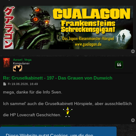
Azrael_Vega
Kongulaner
Re: Gruselkabinett - 197 - Das Grauen von Dunwich
B
Fr 19.06.2026, 16:49
e
i
mega, danke für die Info Sven.
t
r
a
Ich sammel' auch die Gruselkabinett Hörspiele, aber ausschließlich
g
die HP Lovecraft Geschichten.
Antworten
Diese Website nutzt Cookies, um dir den
2 Beiträge • Seite
1
von
1