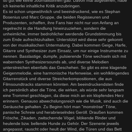
so gut wie keine Journalistinnen gab. Davon mal abgesehen, habe
ich keinerlei inhaltliche Kritik anzubringen.
Es ist schon ungewöhnlich und beeindruckend, wie es Stephan
Bosenius und Marc Gruppe, die beiden Regisseuren und
Produzenten, schaffen, ihre Fans hier nicht nur von Anfang an
regelrecht in die Handlung hineinzuziehen, sondern die
unheimliche, immer bedrohlicher werdende Grundstimmung bis
zum Ende aufrechtzuhalten. Unterstützt wird diese sehr gekonnt
von der musikalischen Untermalung. Dabei kommen Geige, Harfe,
Gitarre und Synthesizer zum Einsatz, um nur einige Instrumente zu
nennen. Basslastige, dumpfe, pulsierende Töne wechseln sich mit
wabernden Synthesizersounds ab, und diverse Melodien
unterstreichen ebenfalls das Geschehen. So gibt es eine klagende
Geigenmelodie, eine harmonische Harfenweise, ein wohlklingendes
Gitarrenstück und diverse Streicherkompositionen, die aus
Filmsoundtracks stammen könnten. Am beeindruckendsten finde
ich persönlich aber die Töne, die wirken, als würde sehr langsam
eine Trommel geschlagen, da diese mich an ein klopfendes Herz
erinnern. Genauso abwechslungsreich wie die Musik, sind auch die
Geräusche gehalten. Zu Beginn hört man "monströse" Töne,
panische Schreie und herabrieselndes Geröll. Draußen kommen
Frösche, Zikaden, zwitschernde Vögel, blökende Rinder und
heulende bzw. bellende Hunde zu Gehör. Der Szenerie jeweils
angepasst, rauscht oder heult der Wind, die Türen und das Bett