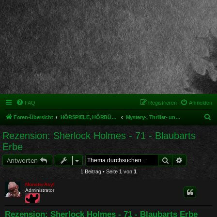
FAQ
Registrieren
Anmelden
S
Foren-Übersicht
HÖRSPIELE, HÖRBÜCHER UND MUSIKALISCHES
Mystery-, Thriller- und Krimihörspiele
u
Rezension: Sherlock Holmes - 71 - Blaubarts
c
Erbe
h
Suche
Erweiterte 
Antworten
e
1 Beitrag • Seite
1
von
1
MonsterAsyl
Administrator
Rezension: Sherlock Holmes - 71 - Blaubarts Erbe