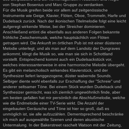
von Stephan Bosenius und Marc Gruppe zu verdanken.
Für die Musik greifen beide vor allem auf zeitgenössische
Instrumente wie Geige, Klavier, Flöten, Oboe, Trommeln, Harfe und
Dudelsack zurück. Nach der ikonischen Titelmelodie folgt eine leicht
aufgeregt wirkende Weise, bei der Streicher dominieren.
Anschließend ertönt die ebenfalls aus anderen Folgen bekannte
fröhliche Zwischenmusik, welche hauptsächlich von Flöten
getragen wird. Die Ankunft im örtlichen Pub ist mit einer düsteren
Melodie unterlegt, und als man auf dem Landsitz der Dungraves
ankommt, klingt die Musik so, wie man sie sich in Schottland
vorstellt. Entsprechend kommt auch ein Dudelsackstück vor,
welches interessanterweise in eine harmonische Melodie übergeht.
Es gibt ein melancholisch wirkendes Klavierstück, und der
Synthesizer liefert langgezogene, düster wabernde Sounds.
Selbiger diente wohl ebenfalls zur Erschaffung der "Schreie" und
anderer seltsamer Töne. Bei einem Stück wurden Dudelsack und
Synthesizer gemischt, was ich ziemlich ungewöhnlich finde, aber
am besten gefallen hat mir persönlich die Abschlußmelodie, welche
wie die Endmelodie einer TV-Serie wirkt. Die Anzahl der
eingebauten Geräusche und Töne ist hier so groß, daß es
unmöglich ist, sie alle aufzuzählen. Dementsprechend beschränke
ich mich auf ausgewählte Szenen und deren akustische
Untermalung. In der Bakerstreet raschelt Watson mit der Zeitung,