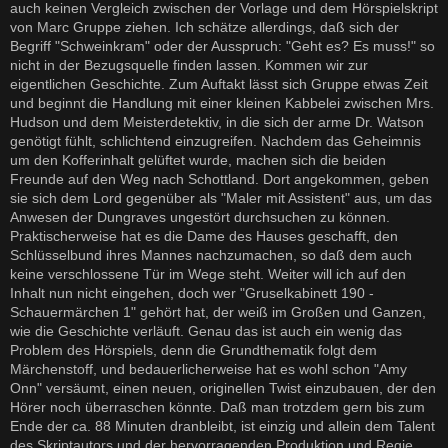
auch keinen Vergleich zwischen der Vorlage und dem Hörspielskript
von Marc Gruppe ziehen. Ich schätze allerdings, daß sich der
Begriff "Schweinkram" oder der Ausspruch: "Geht es? Es muss!" so
nicht in der Bezugsquelle finden lassen. Kommen wir zur
eigentlichen Geschichte. Zum Auftakt lässt sich Gruppe etwas Zeit
und beginnt die Handlung mit einer kleinen Kabbelei zwischen Mrs.
Hudson und dem Meisterdetektiv, in die sich der arme Dr. Watson
genötigt fühlt, schlichtend einzugreifen. Nachdem das Geheimnis
um den Kofferinhalt gelüftet wurde, machen sich die beiden
Freunde auf den Weg nach Schottland. Dort angekommen, geben
sie sich dem Lord gegenüber als "Maler mit Assistent" aus, um das
Anwesen der Dungraves ungestört durchsuchen zu können.
Praktischerweise hat es die Dame des Hauses geschafft, den
Schlüsselbund ihres Mannes nachzumachen, so daß dem auch
keine verschlossene Tür im Wege steht. Weiter will ich auf den
Inhalt nun nicht eingehen, doch wer "Gruselkabinett 190 -
Schauermärchen 1" gehört hat, der weiß im Großen und Ganzen,
wie die Geschichte verläuft. Genau das ist auch ein wenig das
Problem des Hörspiels, denn die Grundthematik folgt dem
Märchenstoff, und bedauerlicherweise hat es wohl schon "Amy
Onn" versäumt, einen neuen, originellen Twist einzubauen, der den
Hörer noch überraschen könnte. Daß man trotzdem gern bis zum
Ende der ca. 88 Minuten dranbleibt, ist einzig und allein dem Talent
des Skriptautors und der hervorragenden Produktion und Regie