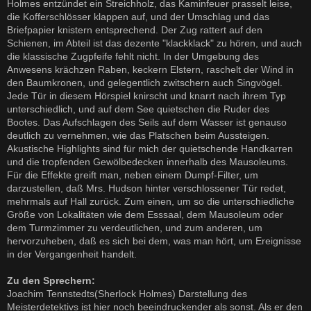
Holmes entzündet ein Streichholz, das Kaminfeuer prasselt leise,
die Kofferschlösser klappen auf, und der Umschlag und das
Briefpapier knistern entsprechend. Der Zug rattert auf den
Schienen, im Abteil ist das dezente "klackklack" zu hören, und auch
die klassische Zugpfeife fehlt nicht. In der Umgebung des
Anwesens krächzen Raben, keckern Elstern, raschelt der Wind in
den Baumkronen, und gelegentlich zwitschern auch Singvögel.
Jede Tür in diesem Hörspiel knirscht und knarrt nach ihrem Typ
unterschiedlich, und auf dem See quietschen die Ruder des
Bootes. Das Aufschlagen des Seils auf dem Wasser ist genauso
deutlich zu vernehmen, wie das Platschen beim Aussteigen.
Akustische Highlights sind für mich der quietschende Handkarren
und die tropfenden Gewölbedecken innerhalb des Mausoleums.
Für die Effekte greift man, neben einem Dumpf-Filter, um
darzustellen, daß Mrs. Hudson hinter verschlossener Tür redet,
mehrmals auf Hall zurück. Zum einen, um so die unterschiedliche
Größe von Lokalitäten wie dem Esssaal, dem Mausoleum oder
dem Turmzimmer zu verdeutlichen, und zum anderen, um
hervorzuheben, daß es sich bei dem, was man hört, um Ereignisse
in der Vergangenheit handelt.
Zu den Sprechern:
Joachim Tennstedts(Sherlock Holmes) Darstellung des
Meisterdetektivs ist hier noch beeindruckender als sonst. Als er den