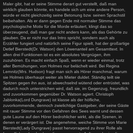
Maler gibt, hat er seine Stimme derart gut verstellt, daß man
wirklich glauben könnte, es handele sich um eine andere Person,
würde er nicht gleichzeitig seine Betonung bzw. seinen Sprachstil
beibehalten. Als er dann gegen Ende mit normaler Stimme das
psychologische Motiv für die Morde erläutert, klingt das so
überzeugend, daß man gar nicht anders kann, als das Gehörte zu
glauben. Da er nicht nur das Intro spricht, sondern auch als
Erzähler fungiert und natürlich seine Figur spielt, hat der großartige
Detlef Bierstedt(Dr. Watson) den Löwenanteil am Gesamttext. In
allen drei Funktionen ist es ein absolutes Vergnügen, ihm
zuzuhören. Es macht einfach Spaß, wenn er wieder einmal, trotz
aller Bemühungen, von Holmes nur belächelt wird. Bei Regina
Lemnitz(Mrs. Hudson) fragt man sich als Hörer manchmal, warum
sie Holmes überhaupt weiter als Mieter duldet. Ständig teilt sie
Spitzen gegen ihn aus, ist abwechselnd wütend oder entrüstet, was
dadurch noch unterstrichen wird, daß sie, im Gegenzug, freundlich
und zuvorkommen gegenüber Dr. Watson agiert. Christoph
Jablonka(Lord Dungrave) ist klasse als der höfliche,
zuvorkommende, dennoch zwielichtige Gastgeber, der seine Gäste
mit rauer Stimme vor den Gefahren des Sees warnt und dessen
gute Laune auf den Hörer bedrohlicher wirkt, als die Szenen, in
denen er verärgert ist. Die angenehme, weiche Stimme von Marie
Bierstedt(Lady Dungrave) passt hervorragend zu ihrer Rolle als