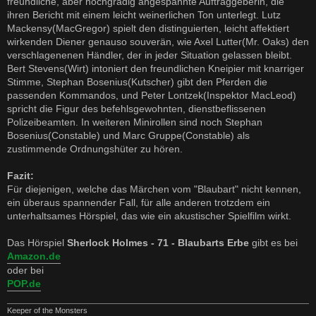
freundliche, aber hochgradig angespannte Auftraggeberin, die
ihren Bericht mit einem leicht weinerlichen Ton unterlegt. Lutz
Mackensy(MacGregor) spielt den distinguierten, leicht affektiert
wirkenden Diener genauso souverän, wie Axel Lutter(Mr. Oaks) den
verschlagenenen Händler, der in jeder Situation gelassen bleibt.
Bert Stevens(Wirt) intoniert den freundlichen Kneipier mit knarriger
Stimme, Stephan Bosenius(Kutscher) gibt den Pferden die
passenden Kommandos, und Peter Lontzek(Inspektor MacLeod)
spricht die Figur des befehlsgewohnten, dienstbeflissenen
Polizeibeamten. In weiteren Minirollen sind noch Stephan
Bosenius(Constable) und Marc Gruppe(Constable) als
zustimmende Ordnungshüter zu hören.
Fazit:
Für diejenigen, welche das Märchen vom "Blaubart" nicht kennen,
ein überaus spannender Fall, für alle anderen trotzdem ein
unterhaltsames Hörspiel, das wie ein akustischer Spielfilm wirkt.
Das Hörspiel
Sherlock Holmes - 71 - Blaubarts Erbe
gibt es bei
Amazon.de
oder bei
POP.de
Keeper of the Monsters