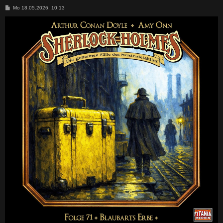
B
Mo 18.05.2026, 10:13
e
i
t
r
a
g