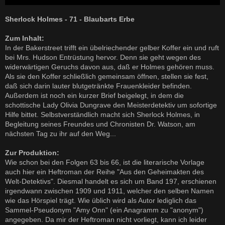
Sherlock Holmes - 71 - Blaubarts Erbe
Zum Inhalt:
In der Bakerstreet trifft ein übelriechender gelber Koffer ein und ruft
bei Mrs. Hudson Entrüstung hervor. Denn sie geht wegen des
widerwärtigen Geruchs davon aus, daß er Holmes gehören muss.
Als sie den Koffer schließlich gemeinsam öffnen, stellen sie fest,
daß sich darin lauter blutgetränkte Frauenkleider befinden.
Außerdem ist noch ein kurzer Brief beigelegt, in dem die
schottische Lady Olivia Dungrave den Meisterdetektiv um sofortige
Hilfe bittet. Selbstverständlich macht sich Sherlock Holmes, in
Begleitung seines Freundes und Chronisten Dr. Watson, am
nächsten Tag zu ihr auf den Weg...
Zur Produktion:
Wie schon bei den Folgen 63 bis 66, ist die literarische Vorlage
auch hier ein Heftroman der Reihe "Aus den Geheimakten des
Welt-Detektivs". Diesmal handelt es sich um Band 197, erschienen
irgendwann zwischen 1909 und 1911, welcher den selben Namen
wie das Hörspiel trägt. Wie üblich wird als Autor lediglich das
Sammel-Pseudonym "Amy Onn" (ein Anagramm zu "anonym")
angegeben. Da mir der Heftroman nicht vorliegt, kann ich leider