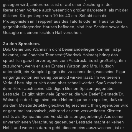
gezogen wird, andererseits ist er auf einer Zeichung in der
literarischen Vorlage auch wesentlich größer dargestellt, als mit der
üblichen Klingenlänge von 10 bis 40 cm. Sobald sich die
Protagonisten im Treppenhaus des Tatorts oder im Hausflur des
gegenüberliegenden Hauses befinden, sind ihre Schritte sowie das
Gesagte mit einem leichten Hall versehen.
Zu den Sprechern:
Daß Genie und Wahnsinn dicht beieinanderliegen können, ist ja
bekannt, und Joachim Tennstedt(Sherlock Holmes) bringt das
sprachlich ganz hervorragend zum Ausdruck. Es ist großartig, ihm
zuzuhören, wenn er allen Ernstes Watson und Mrs. Hudson
unterstellt, ein Komplott gegen ihn zu schmieden, was seine Figur
eingangs schon ein wenig paranoid wirken lässt. Im weitereren
Verlauf beruhigt er sich dann aber schnell wieder. Spaß machen
dem Hörer auch seine ständigen kleinen Spitzen gegenüber
Lestrade. Es gibt nicht viele Sprecher, die wie Detlef Bierstedt(Dr.
Watson) in der Lage sind, eine Nebenfigur so zu spielen, daß sie
als dem Meisterdetektiv gleichwertig erscheint. Ihm gegenüber wird
er gern mal sarkastisch, während er dem verzweifelten Klienten
nichts als Sympathie und Verständnis entgegenbringt. Aus seiner
unverhohlenen Verachtung gegenüber Lestrade macht er keinen
Hehl, und wenn es darum geht, diesem eins auszuwischen, ist er