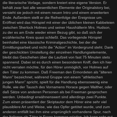
die literarische Vorlage, sondern kreiert eine eigene Version. Er
behält zwar fast alle wesentlichen Elemente der Originalstory bei,
versieht sie jedoch mit einem neuen Intro und einem erweiterten
Ende. Außerdem stellt er die Reihenfolge der Ereignisse um.
Eröffnet wird das Hörspiel mit einer der üblichen kleinen Kabbeleien
zwischen Sherlock Holmes und seiner Haushälterin Mrs. Hudson,
zu der es am Ende wieder einen Bezug gibt, so daß sich der
erzählerische Kreis quasi schließt. Das vorliegende Hörspiel
beinhaltet eine klassische Kriminalgeschichte, bei der die
Ermittlungsarbeit und nicht die "Action" im Vordergrund steht. Dank
der geschickten Umstellung der einzelnen Handlungselemente,
bleibt das Geschehen über die Laufzeit von fast 75 Minuten stets
spannend. Dabei ist es durch einen besonderen Kniff, den ich hier
nicht verraten möchte, für den Hörer unmöglich, vor Holmes auf
den Täter zu kommen. Daß Freeman den Ermordeten als "älteren
Mann" bezeichnet, während Gruppe von einem "athletischen
jungen Mann" spricht, spielt für die Handlung ebensowenig eine
Rolle, wie der Tausch des Vornamens Horace gegen Walther, oder
daß Sätze von anderen Personen als bei Freeman gesprochen
werden. Unbedingt erwähnenswert sind allerdings zwei Punkte.
Zum einen präsentiert der Skriptautor dem Hörer eine sehr viel
plausiblere Art und Weise, wie das Opfer getötet wurde, und zum
anderen entfällt bei ihm eine ursprünglich vorhandene Spur, nach
der Italiener als Täter in Frage kommen würden. Ich kann sehr gut