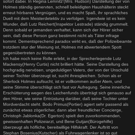
sofort dabei. In Regina Lemnitz'(Mrs. Hudson) Darstellung der von
Holmes ständig genervten, schnell beleidigten Haushälterin steckt
erneut hörbares Vergnügen, und es macht Spaß, ihr sprachliches
Duell mit dem Meisterdetektiv zu verfolgen. Irgendwie ist es kein
Wunder, daß Lutz Reichert(Inspektor Lestrade) ständig grummelt.
Denn sobald er jemanden verhaftet, kann sich der Hörer sicher
sein, daß diese Person ganz bestimmt nicht als Täter infrage
kommt. Dementsprechend paradox wirkt es, daß der Polizeibeamte
trotzdem stur der Meinung ist, Holmes mit abwertendem Spott
gegenübertreten zu können.
Ich habe noch keine Rolle erlebt, in der Sprecherlegende Lutz
Mackensy(Henry Curtis) nicht brilliert hätte. Seine Darstellung des
hochgradig nervösen, ungeduldigen Vaters, der von der Unschuld
seiner Tochter überzeugt ist, sucht ihresgleichen. Schon als er
Sherlock Holmes aufsucht, ist er vollkommen außer Atem, und
seine Stimme überschlägt sich fast vor Aufregung. Seine innerliche
Erschütterung wegen des Leichenfunds überträgt sich genauso auf
den Hörer, wie seine Entrüstung darüber, daß seine Tochter unter
Mordverdacht steht. Bodo Primus(Portier) agiert sehr passend als
zunächst etwas zögerlicher, dann aber freundlicher Concierge,
Christoph Jablonka(Dr. Egerton) spielt den zuvorkommenden,
gewissenhaften Polizeiarzt, und Bene Gutjan(Bürogehilfe)
überzeugt als höfliche, bereitwillige Hilfskraft. Der Auftritt von
Stephan Bosenius(Kutscher) als Fuhrwagenlenker ist so gut