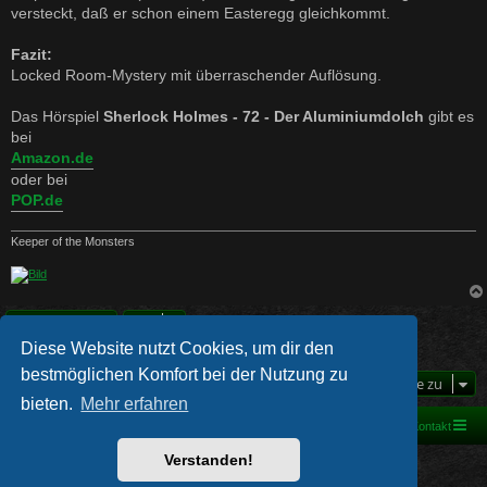
versteckt, daß er schon einem Easteregg gleichkommt.
Fazit:
Locked Room-Mystery mit überraschender Auflösung.
Das Hörspiel
Sherlock Holmes - 72 - Der Aluminiumdolch
gibt es
bei
Amazon.de
oder bei
POP.de
Keeper of the Monsters
Antworten
Diese Website nutzt Cookies, um dir den
1 Beitrag • Seite
1
von
1
bestmöglichen Komfort bei der Nutzung zu
Gehe zu
bieten.
Mehr erfahren
Foren-Übersicht
Kontakt
Verstanden!
Powered by
phpBB
® Forum Software © phpBB Limited
Deutsche Übersetzung durch
phpBB.de