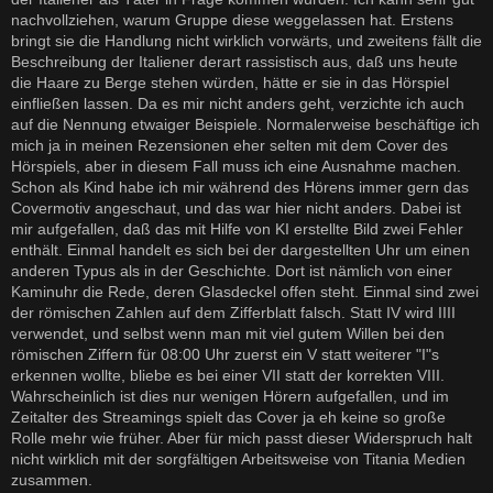
nachvollziehen, warum Gruppe diese weggelassen hat. Erstens
bringt sie die Handlung nicht wirklich vorwärts, und zweitens fällt die
Beschreibung der Italiener derart rassistisch aus, daß uns heute
die Haare zu Berge stehen würden, hätte er sie in das Hörspiel
einfließen lassen. Da es mir nicht anders geht, verzichte ich auch
auf die Nennung etwaiger Beispiele. Normalerweise beschäftige ich
mich ja in meinen Rezensionen eher selten mit dem Cover des
Hörspiels, aber in diesem Fall muss ich eine Ausnahme machen.
Schon als Kind habe ich mir während des Hörens immer gern das
Covermotiv angeschaut, und das war hier nicht anders. Dabei ist
mir aufgefallen, daß das mit Hilfe von KI erstellte Bild zwei Fehler
enthält. Einmal handelt es sich bei der dargestellten Uhr um einen
anderen Typus als in der Geschichte. Dort ist nämlich von einer
Kaminuhr die Rede, deren Glasdeckel offen steht. Einmal sind zwei
der römischen Zahlen auf dem Zifferblatt falsch. Statt IV wird IIII
verwendet, und selbst wenn man mit viel gutem Willen bei den
römischen Ziffern für 08:00 Uhr zuerst ein V statt weiterer "I"s
erkennen wollte, bliebe es bei einer VII statt der korrekten VIII.
Wahrscheinlich ist dies nur wenigen Hörern aufgefallen, und im
Zeitalter des Streamings spielt das Cover ja eh keine so große
Rolle mehr wie früher. Aber für mich passt dieser Widerspruch halt
nicht wirklich mit der sorgfältigen Arbeitsweise von Titania Medien
zusammen.