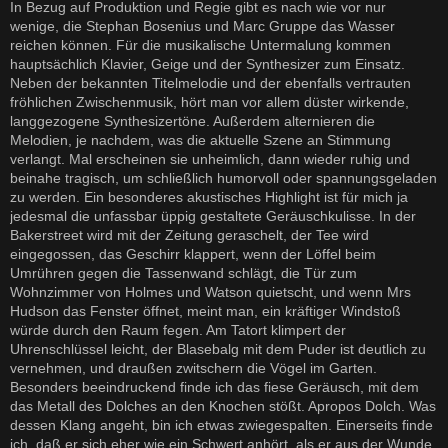
In Bezug auf Produktion und Regie gibt es nach wie vor nur
wenige, die Stephan Bosenius und Marc Gruppe das Wasser
reichen können. Für die musikalische Untermalung kommen
hauptsächlich Klavier, Geige und der Synthesizer zum Einsatz.
Neben der bekannten Titelmelodie und der ebenfalls vertrauten
fröhlichen Zwischenmusik, hört man vor allem düster wirkende,
langgezogene Synthesizertöne. Außerdem alternieren die
Melodien, je nachdem, was die aktuelle Szene an Stimmung
verlangt. Mal erscheinen sie unheimlich, dann wieder ruhig und
beinahe tragisch, um schließlich humorvoll oder spannungsgeladen
zu werden. Ein besonderes akustisches Highlight ist für mich ja
jedesmal die unfassbar üppig gestaltete Geräuschkulisse. In der
Bakerstreet wird mit der Zeitung geraschelt, der Tee wird
eingegossen, das Geschirr klappert, wenn der Löffel beim
Umrühren gegen die Tassenwand schlägt, die Tür zum
Wohnzimmer von Holmes und Watson quietscht, und wenn Mrs
Hudson das Fenster öffnet, meint man, ein kräftiger Windstoß
würde durch den Raum fegen. Am Tatort klimpert der
Uhrenschlüssel leicht, der Blasebalg mit dem Puder ist deutlich zu
vernehmen, und draußen zwitschern die Vögel im Garten.
Besonders beeindruckend finde ich das fiese Geräusch, mit dem
das Metall des Dolches an den Knochen stößt. Apropos Dolch. Was
dessen Klang angeht, bin ich etwas zwiegespalten. Einerseits finde
ich, daß er sich eher wie ein Schwert anhört, als er aus der Wunde