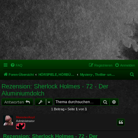
FAQ
Registrieren
Anmelden
S
Foren-Übersicht
HÖRSPIELE, HÖRBÜCHER UND MUSIKALISCHES
Mystery-, Thriller- und Krimihörspiele
u
Rezension: Sherlock Holmes - 72 - Der
c
Aluminiumdolch
h
Suche
Erweiterte 
Antworten
e
1 Beitrag • Seite
1
von
1
MonsterAsyl
Administrator
Rezension: Sherlock Holmes - 72 - Der