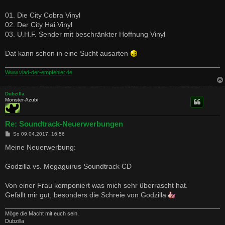
t
r
a
01. Die City Cobra Vinyl
g
02. Der City Hai Vinyl
03. U.H.F. Sender mit beschränkter Hoffnung Vinyl
Dat kann schon in eine Sucht ausarten
Www.vlad-der-empfehler.de
Dubzilla
Monster-Azubi
Re: Soundtrack-Neuerwerbungen
B
So 09.04.2017, 16:56
e
i
Meine Neuerwerbung:
t
r
a
Godzilla vs. Megaguirus Soundtrack CD
g
Von einer Frau komponiert was mich sehr überrascht hat.
Gefällt mir gut, besonders die Schreie von Godzilla
Möge die Macht mit euch sein.
Dubzilla