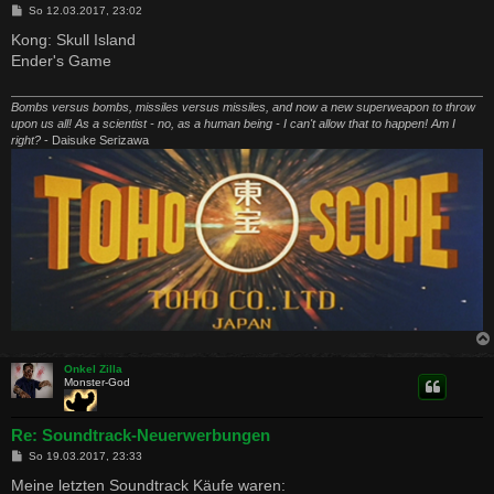
B
So 12.03.2017, 23:02
e
i
Kong: Skull Island
t
Ender's Game
r
a
g
Bombs versus bombs, missiles versus missiles, and now a new superweapon to throw
upon us all! As a scientist - no, as a human being - I can't allow that to happen! Am I
right?
- Daisuke Serizawa
Onkel Zilla
Monster-God
Re: Soundtrack-Neuerwerbungen
B
So 19.03.2017, 23:33
e
i
Meine letzten Soundtrack Käufe waren: