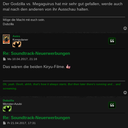
Der Godzilla vs. Megaguirus hat mir sehr gut gefallen, werde auch
mal nach den anderen von ihr Ausschau halten.
Möge die Macht mit euch sein.
Dubzilla
Astro
Kongulaner
Re: Soundtrack-Neuerwerbungen
B
Mo 10.04.2017, 21:16
e
i
Das wären die beiden Kiryu-Filme.
t
r
a
g
Oh, yeah. Oooh, ahhh, that's how it always starts. But then later there's running and... and
screaming.
Dubzilla
Monster-Azubi
Re: Soundtrack-Neuerwerbungen
B
Fr 21.04.2017, 17:31
e