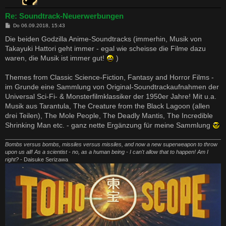
Re: Soundtrack-Neuerwerbungen
B
Do 06.09.2018, 15:43
e
i
Die beiden Godzilla Anime-Soundtracks (immerhin, Musik von
t
Takayuki Hattori geht immer - egal wie scheisse die Filme dazu
r
a
waren, die Musik ist immer gut!
)
g
Themes from Classic Science-Fiction, Fantasy and Horror Films -
im Grunde eine Sammlung von Original-Soundtrackaufnahmen der
Universal Sci-Fi- & Monsterfilmklassiker der 1950er Jahre! Mit u.a.
Musik aus Tarantula, The Creature from the Black Lagoon (allen
drei Teilen), The Mole People, The Deadly Mantis, The Incredible
Shrinking Man etc. - ganz nette Ergänzung für meine Sammlung
Bombs versus bombs, missiles versus missiles, and now a new superweapon to throw
upon us all! As a scientist - no, as a human being - I can't allow that to happen! Am I
right?
- Daisuke Serizawa