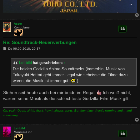
Astro
Kongulaner
Re: Soundtrack-Neuerwerbungen
B
Do 06.09.2018, 20:37
e
i
t
Leitbild
hat geschrieben:
↑
r
a
Die beiden Godzilla Anime-Soundtracks (immerhin, Musik von
g
Takayuki Hattori geht immer - egal wie scheisse die Filme dazu
waren, die Musik ist immer gut!
)
Stehen seit heute auch bei mir beide im Regal.
Ich weiß nicht,
warum seine Musik als die schlechteste Godzilla-Film-Musik gilt.
Oh, yeah. Oooh, ahhh, that's how it always starts. But then later there's running and... and
screaming.
Leitbild
Monster-God