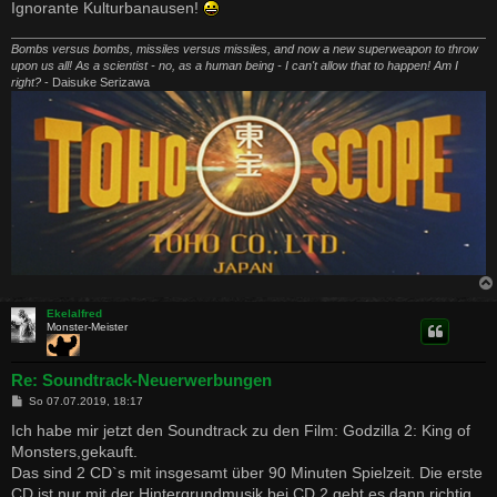
Ignorante Kulturbanausen!
Bombs versus bombs, missiles versus missiles, and now a new superweapon to throw
upon us all! As a scientist - no, as a human being - I can't allow that to happen! Am I
right?
- Daisuke Serizawa
Ekelalfred
Monster-Meister
Re: Soundtrack-Neuerwerbungen
B
So 07.07.2019, 18:17
e
i
Ich habe mir jetzt den Soundtrack zu den Film: Godzilla 2: King of
t
Monsters,gekauft.
r
a
Das sind 2 CD`s mit insgesamt über 90 Minuten Spielzeit. Die erste
g
CD ist nur mit der Hintergrundmusik,bei CD 2 geht es dann richtig