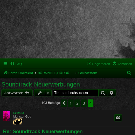
FAQ
Registrieren
Anmelden
S
Foren-Übersicht
HÖRSPIELE, HÖRBÜCHER UND MUSIKALISCHES
Soundtracks
u
Soundtrack-Neuerwerbungen
c
Suche
Erweiterte 
Antworten
h
e
1
2
3
4
Vorherige
103 Beiträge
Leitbild
Monster-God
Re: Soundtrack-Neuerwerbungen