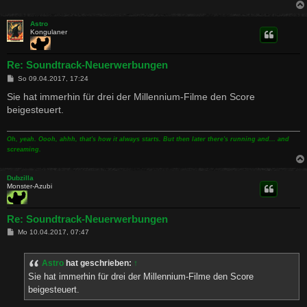
Astro
Kongulaner
Re: Soundtrack-Neuerwerbungen
B
So 09.04.2017, 17:24
e
i
Sie hat immerhin für drei der Millennium-Filme den Score
t
beigesteuert.
r
a
g
Oh, yeah. Oooh, ahhh, that's how it always starts. But then later there's running and... and
screaming.
Dubzilla
Monster-Azubi
Re: Soundtrack-Neuerwerbungen
B
Mo 10.04.2017, 07:47
e
i
t
Astro
hat geschrieben:
↑
r
a
Sie hat immerhin für drei der Millennium-Filme den Score
g
beigesteuert.