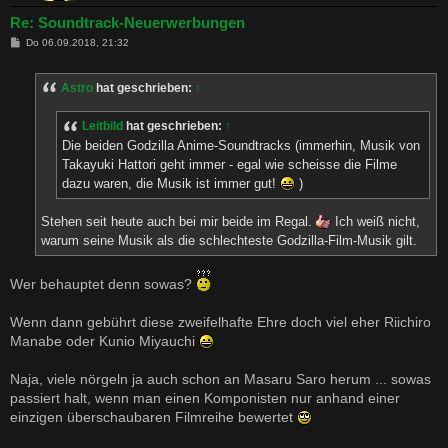
Re: Soundtrack-Neuerwerbungen
B
Do 06.09.2018, 21:32
e
i
t
Astro
hat geschrieben:
↑
r
a
g
Leitbild
hat geschrieben:
↑
Die beiden Godzilla Anime-Soundtracks (immerhin, Musik von
Takayuki Hattori geht immer - egal wie scheisse die Filme
dazu waren, die Musik ist immer gut!
)
Stehen seit heute auch bei mir beide im Regal.
Ich weiß nicht,
warum seine Musik als die schlechteste Godzilla-Film-Musik gilt.
Wer behauptet denn sowas?
Wenn dann gebührt diese zweifelhafte Ehre doch viel eher Riichiro
Manabe oder Kunio Miyauchi
Naja, viele nörgeln ja auch schon an Masaru Saro herum ... sowas
passiert halt, wenn man einen Komponisten nur anhand einer
einzigen überschaubaren Filmreihe bewertet