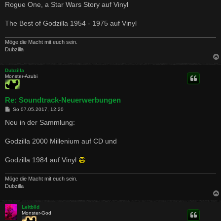
i
Rogue One, a Star Wars Story auf Vinyl
t
r
a
The Best of Godzilla 1954 - 1975 auf Vinyl
g
Möge die Macht mit euch sein.
Dubzilla
Dubzilla
Monster-Azubi
Re: Soundtrack-Neuerwerbungen
B
So 07.05.2017, 12:20
e
i
Neu in der Sammlung:
t
r
a
Godzilla 2000 Millenium auf CD und
g
Godzilla 1984 auf Vinyl
Möge die Macht mit euch sein.
Dubzilla
Leitbild
Monster-God