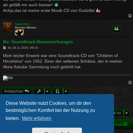
ab gefällt mir auch besser!
Achja,das ist meine erste Musik CD von Godzilla!
Superhero
Monster-Meister
Re: Soundtrack-Neuerwerbungen
B
So 29.11.2020, 09:15
e
i
Mein letzter Erwerb war eine Soundtrack-CD von "Children of
t
Hiroshima" von 1952. Einer der seltenen Schätze, der in meiner
r
a
Akira Ifukube Sammlung noch gefehlt hat
g
Antworten
1
2
3
4
Vorherige
103 Beiträge
Diese Website nutzt Cookies, um dir den
bestmöglichen Komfort bei der Nutzung zu
Gehe zu
bieten.
Mehr erfahren
Foren-Übersicht
Kontakt