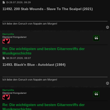
B
Di 28.07.2026, 09:29
e
i
11492. 200 Stab Wounds - Slave To The Scalpel (2021)
t
r
a
g
Ich liebe den Geruch von Napalm am Morgen!
Harryzilla
Diamond Kongulaner
Re: Die wichtigsten und besten Gitarrenriffs der
Musikgeschichte
B
Mi 29.07.2026, 08:07
e
i
11493. Black'n Blue - Autoblast (1984)
t
r
a
g
Ich liebe den Geruch von Napalm am Morgen!
Harryzilla
Diamond Kongulaner
Re: Die wichtigsten und besten Gitarrenriffs der
Musikgeschichte