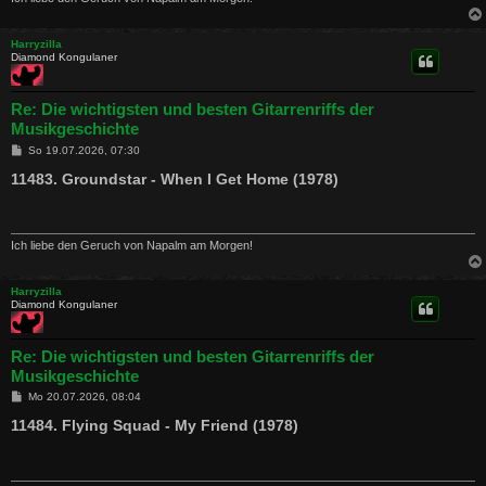
Harryzilla
Diamond Kongulaner
Re: Die wichtigsten und besten Gitarrenriffs der
Musikgeschichte
B
So 19.07.2026, 07:30
e
i
11483. Groundstar - When I Get Home (1978)
t
r
a
g
Ich liebe den Geruch von Napalm am Morgen!
Harryzilla
Diamond Kongulaner
Re: Die wichtigsten und besten Gitarrenriffs der
Musikgeschichte
B
Mo 20.07.2026, 08:04
e
i
11484. Flying Squad - My Friend (1978)
t
r
a
g