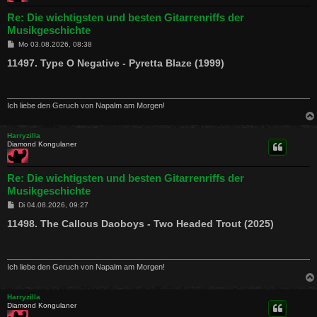
Re: Die wichtigsten und besten Gitarrenriffs der
Musikgeschichte
B
Mo 03.08.2026, 08:38
e
i
11497. Type O Negative - Pyretta Blaze (1999)
t
r
a
g
Ich liebe den Geruch von Napalm am Morgen!
Harryzilla
Diamond Kongulaner
Re: Die wichtigsten und besten Gitarrenriffs der
Musikgeschichte
B
Di 04.08.2026, 09:27
e
i
11498. The Callous Daoboys - Two Headed Trout (2025)
t
r
a
g
Ich liebe den Geruch von Napalm am Morgen!
Harryzilla
Diamond Kongulaner