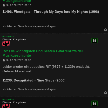
Musikgeschichte
B
So 02.08.2026, 08:10
e
i
11496. Floodgate - Through My Days Into My Nights (1996)
t
r
a
g
Ich liebe den Geruch von Napalm am Morgen!
Harryzilla
Diamond Kongulaner
Re: Die wichtigsten und besten Gitarrenriffs der
Musikgeschichte
B
So 02.08.2026, 09:35
e
i
Leider wieder ein doppeltes Riff (9877 + 11239) entdeckt.
t
Getauscht wird mit
r
a
g
11239. Decapitated - Nine Steps (2000)
Ich liebe den Geruch von Napalm am Morgen!
Harryzilla
Diamond Kongulaner