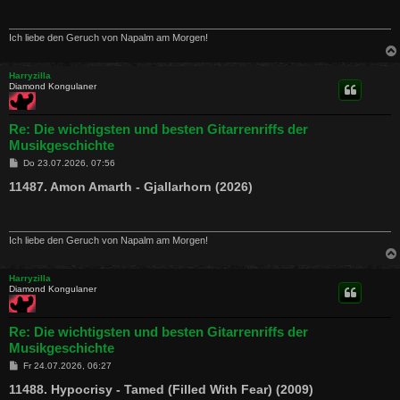
r
a
g
Ich liebe den Geruch von Napalm am Morgen!
Harryzilla
Diamond Kongulaner
Re: Die wichtigsten und besten Gitarrenriffs der
Musikgeschichte
B
Do 23.07.2026, 07:56
e
i
11487. Amon Amarth - Gjallarhorn (2026)
t
r
a
g
Ich liebe den Geruch von Napalm am Morgen!
Harryzilla
Diamond Kongulaner
Re: Die wichtigsten und besten Gitarrenriffs der
Musikgeschichte
B
Fr 24.07.2026, 06:27
e
i
11488. Hypocrisy - Tamed (Filled With Fear) (2009)
t