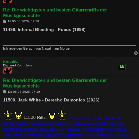
Re: Die wichtigsten und besten Gitarrenriffs der
Musikgeschichte
B
Mi 05.08.2026, 07:38
e
i
11499. Internal Bleeding - Focus (1998)
t
r
a
g
Ich liebe den Geruch von Napalm am Morgen!
Harryzilla
Diamond Kongulaner
Re: Die wichtigsten und besten Gitarrenriffs der
Musikgeschichte
B
Do 06.08.2026, 07:19
e
i
11500. Jack White - Derecho Demonico (2026)
t
r
a
g
11500 Riffs.
Kommen wir zum Stand der
Dinge. Schön langsam erreichen wir das Ende der Reise. Die
Betonung liegt auf langsam. Für dieses Monat sind noch genug
gute Riffs vorhanden, aber im September wird vermutlich Schluß