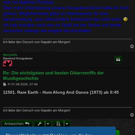
sein mit täglichen Postings.
Über mehr Unterstüzung unserer Kongulaner/innen hätte ich mich
gefreut. Möglicherweise gäbe es Interessenten für eine
Neuanmeldung, aber offensichtlich funktioniert das nicht mehr.
Ich hab trotzdem nach wie vor Spaß bei der Sache und werde
versuchen solange wie möglich durchzuhalten.
Ich liebe den Geruch von Napalm am Morgen!
Harryzilla
Diamond Kongulaner
Re: Die wichtigsten und besten Gitarrenriffs der
Musikgeschichte
B
Fr 07.08.2026, 07:48
e
i
11501. Rare Earth - Hum Along And Dance (1973) ab 0:45
t
r
a
g
Ich liebe den Geruch von Napalm am Morgen!
Antworten
Seite
275
von
275
1
271
272
273
274
275
Vorherige
8250 Beiträge
…