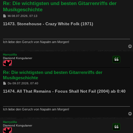
Re: Die wichtigsten und besten Gitarrenriffs der
Musikgeschichte
B
Mi 08.07.2026, 07:13
e
i
11473. Stonehouse - Crazy White Folk (1971)
t
r
a
g
Ich liebe den Geruch von Napalm am Morgen!
Harryzilla
Diamond Kongulaner
Re: Die wichtigsten und besten Gitarrenriffs der
Musikgeschichte
B
Do 09.07.2026, 07:40
e
i
11474. All That Remains - Focus Shall Not Fail (2004) ab 0:40
t
r
a
g
Ich liebe den Geruch von Napalm am Morgen!
Harryzilla
Diamond Kongulaner