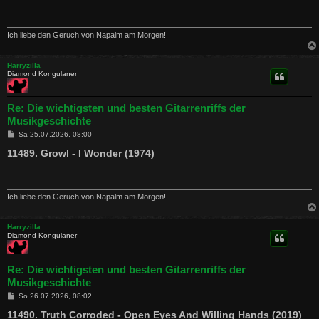
r
a
g
Ich liebe den Geruch von Napalm am Morgen!
Harryzilla
Diamond Kongulaner
Re: Die wichtigsten und besten Gitarrenriffs der
Musikgeschichte
B
Sa 25.07.2026, 08:00
e
i
11489. Growl - I Wonder (1974)
t
r
a
g
Ich liebe den Geruch von Napalm am Morgen!
Harryzilla
Diamond Kongulaner
Re: Die wichtigsten und besten Gitarrenriffs der
Musikgeschichte
B
So 26.07.2026, 08:02
e
i
11490. Truth Corroded - Open Eyes And Willing Hands (2019)