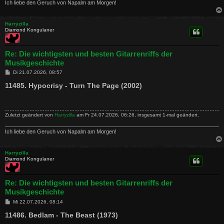
Ich liebe den Geruch von Napalm am Morgen!
Harryzilla
Diamond Kongulaner
Re: Die wichtigsten und besten Gitarrenriffs der
Musikgeschichte
B
Di 21.07.2026, 08:57
e
i
11485. Hypocrisy - Turn The Page (2002)
t
r
a
g
Zuletzt geändert von
Harryzilla
am Fr 24.07.2026, 06:26, insgesamt 1-mal geändert.
Ich liebe den Geruch von Napalm am Morgen!
Harryzilla
Diamond Kongulaner
Re: Die wichtigsten und besten Gitarrenriffs der
Musikgeschichte
B
Mi 22.07.2026, 08:14
e
i
11486. Bedlam - The Beast (1973)
t