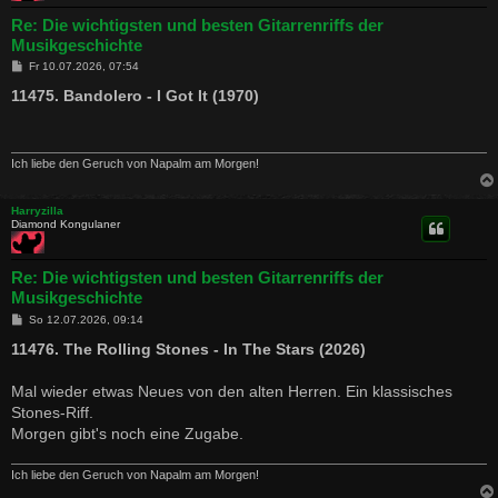
Re: Die wichtigsten und besten Gitarrenriffs der
Musikgeschichte
B
Fr 10.07.2026, 07:54
e
i
11475. Bandolero - I Got It (1970)
t
r
a
g
Ich liebe den Geruch von Napalm am Morgen!
Harryzilla
Diamond Kongulaner
Re: Die wichtigsten und besten Gitarrenriffs der
Musikgeschichte
B
So 12.07.2026, 09:14
e
i
11476. The Rolling Stones - In The Stars (2026)
t
r
a
Mal wieder etwas Neues von den alten Herren. Ein klassisches
g
Stones-Riff.
Morgen gibt's noch eine Zugabe.
Ich liebe den Geruch von Napalm am Morgen!