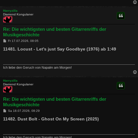
Harryzilla
Diamond Kongulaner
Re: Die wichtigsten und besten Gitarrenriffs der
Musikgeschichte
B
Fr 17.07.2026, 08:05
e
i
11481. Locust - Let's just Say Goodbye (1976) ab 1:49
t
r
a
g
Ich liebe den Geruch von Napalm am Morgen!
Harryzilla
Diamond Kongulaner
Re: Die wichtigsten und besten Gitarrenriffs der
Musikgeschichte
B
Sa 18.07.2026, 08:29
e
i
11482. Dust Bolt - Ghost On My Screen (2025)
t
r
a
g
Ich liebe den Geruch von Napalm am Morgen!