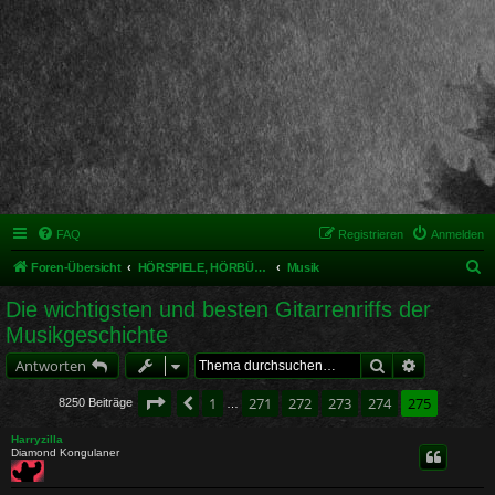
FAQ
Registrieren
Anmelden
S
Foren-Übersicht
HÖRSPIELE, HÖRBÜCHER UND MUSIKALISCHES
Musik
u
Die wichtigsten und besten Gitarrenriffs der
c
Musikgeschichte
h
Suche
Erweiterte 
Antworten
e
Seite
275
von
275
1
271
272
273
274
275
Vorherige
8250 Beiträge
…
Harryzilla
Diamond Kongulaner