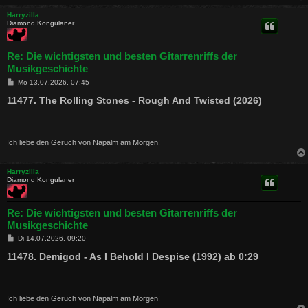
Harryzilla
Diamond Kongulaner
Re: Die wichtigsten und besten Gitarrenriffs der
Musikgeschichte
B
Mo 13.07.2026, 07:45
e
i
11477. The Rolling Stones - Rough And Twisted (2026)
t
r
a
g
Ich liebe den Geruch von Napalm am Morgen!
Harryzilla
Diamond Kongulaner
Re: Die wichtigsten und besten Gitarrenriffs der
Musikgeschichte
B
Di 14.07.2026, 09:20
e
i
11478. Demigod - As I Behold I Despise (1992) ab 0:29
t
r
a
g
Ich liebe den Geruch von Napalm am Morgen!