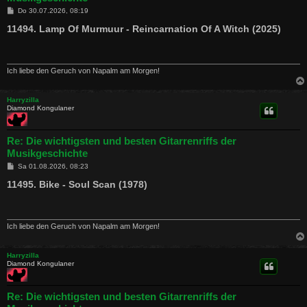
B
Do 30.07.2026, 08:19
e
i
11494. Lamp Of Murmuur - Reincarnation Of A Witch (2025)
t
r
a
g
Ich liebe den Geruch von Napalm am Morgen!
Harryzilla
Diamond Kongulaner
Re: Die wichtigsten und besten Gitarrenriffs der
Musikgeschichte
B
Sa 01.08.2026, 08:23
e
i
11495. Bike - Soul Scan (1978)
t
r
a
g
Ich liebe den Geruch von Napalm am Morgen!
Harryzilla
Diamond Kongulaner
Re: Die wichtigsten und besten Gitarrenriffs der