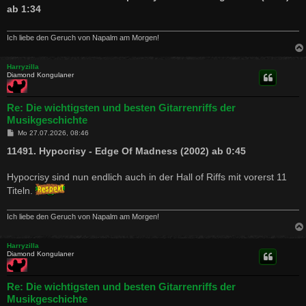
t
ab 1:34
r
a
g
Ich liebe den Geruch von Napalm am Morgen!
Harryzilla
Diamond Kongulaner
Re: Die wichtigsten und besten Gitarrenriffs der
Musikgeschichte
B
Mo 27.07.2026, 08:46
e
i
11491. Hypocrisy - Edge Of Madness (2002) ab 0:45
t
r
a
Hypocrisy sind nun endlich auch in der Hall of Riffs mit vorerst 11
g
Titeln.
Ich liebe den Geruch von Napalm am Morgen!
Harryzilla
Diamond Kongulaner
Re: Die wichtigsten und besten Gitarrenriffs der
Musikgeschichte