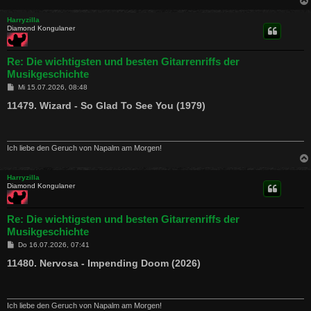
Harryzilla
Diamond Kongulaner
Re: Die wichtigsten und besten Gitarrenriffs der
Musikgeschichte
B
Mi 15.07.2026, 08:48
e
i
11479. Wizard - So Glad To See You (1979)
t
r
a
g
Ich liebe den Geruch von Napalm am Morgen!
Harryzilla
Diamond Kongulaner
Re: Die wichtigsten und besten Gitarrenriffs der
Musikgeschichte
B
Do 16.07.2026, 07:41
e
i
11480. Nervosa - Impending Doom (2026)
t
r
a
g
Ich liebe den Geruch von Napalm am Morgen!