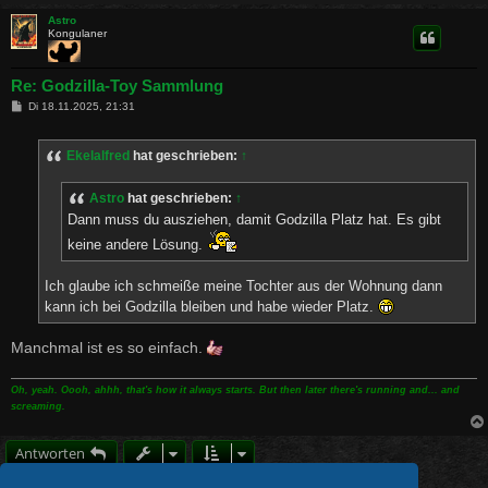
Astro
Kongulaner
Re: Godzilla-Toy Sammlung
B
Di 18.11.2025, 21:31
e
i
t
Ekelalfred
hat geschrieben:
↑
r
a
g
Astro
hat geschrieben:
↑
Dann muss du ausziehen, damit Godzilla Platz hat. Es gibt
keine andere Lösung.
Ich glaube ich schmeiße meine Tochter aus der Wohnung dann
kann ich bei Godzilla bleiben und habe wieder Platz.
Manchmal ist es so einfach.
Oh, yeah. Oooh, ahhh, that's how it always starts. But then later there's running and... and
screaming.
Antworten