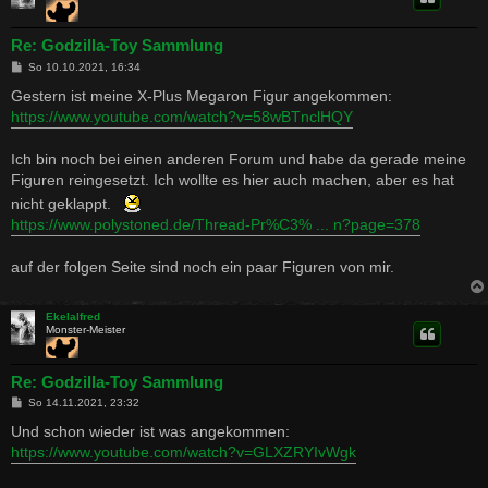
Re: Godzilla-Toy Sammlung
B
So 10.10.2021, 16:34
e
i
Gestern ist meine X-Plus Megaron Figur angekommen:
t
https://www.youtube.com/watch?v=58wBTnclHQY
r
a
g
Ich bin noch bei einen anderen Forum und habe da gerade meine
Figuren reingesetzt. Ich wollte es hier auch machen, aber es hat
nicht geklappt.
https://www.polystoned.de/Thread-Pr%C3% ... n?page=378
auf der folgen Seite sind noch ein paar Figuren von mir.
Ekelalfred
Monster-Meister
Re: Godzilla-Toy Sammlung
B
So 14.11.2021, 23:32
e
i
Und schon wieder ist was angekommen:
t
https://www.youtube.com/watch?v=GLXZRYIvWgk
r
a
g