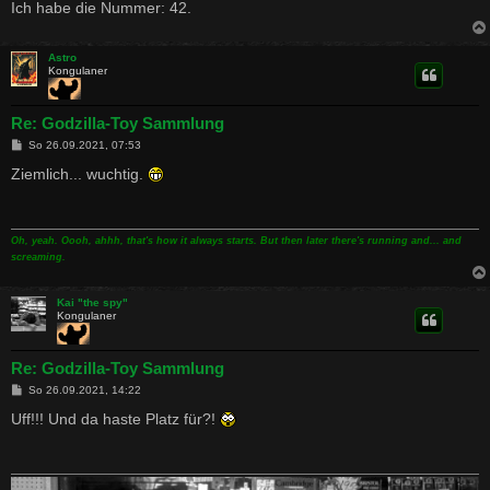
Ich habe die Nummer: 42.
Astro
Kongulaner
Re: Godzilla-Toy Sammlung
B
So 26.09.2021, 07:53
e
i
Ziemlich... wuchtig.
t
r
a
g
Oh, yeah. Oooh, ahhh, that's how it always starts. But then later there's running and... and
screaming.
Kai "the spy"
Kongulaner
Re: Godzilla-Toy Sammlung
B
So 26.09.2021, 14:22
e
i
Uff!!! Und da haste Platz für?!
t
r
a
g