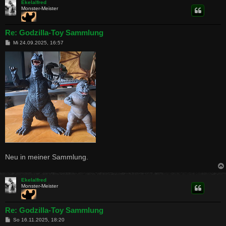
Ekelalfred
Monster-Meister
Re: Godzilla-Toy Sammlung
B
Mi 24.09.2025, 16:57
e
i
t
r
a
g
Neu in meiner Sammlung.
Ekelalfred
Monster-Meister
Re: Godzilla-Toy Sammlung
B
So 16.11.2025, 18:20
e