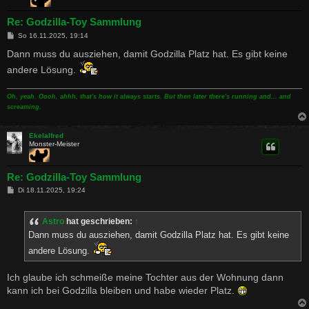
Re: Godzilla-Toy Sammlung
B
So 16.11.2025, 19:14
e
i
Dann muss du ausziehen, damit Godzilla Platz hat. Es gibt keine
t
andere Lösung.
r
a
g
Oh, yeah. Oooh, ahhh, that's how it always starts. But then later there's running and... and
screaming.
Ekelalfred
Monster-Meister
Re: Godzilla-Toy Sammlung
B
Di 18.11.2025, 19:24
e
i
t
Astro
hat geschrieben:
↑
r
a
Dann muss du ausziehen, damit Godzilla Platz hat. Es gibt keine
g
andere Lösung.
Ich glaube ich schmeiße meine Tochter aus der Wohnung dann
kann ich bei Godzilla bleiben und habe wieder Platz.