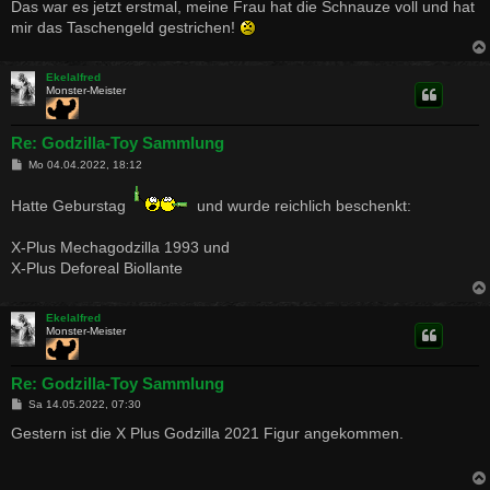
Das war es jetzt erstmal, meine Frau hat die Schnauze voll und hat
mir das Taschengeld gestrichen!
Ekelalfred
Monster-Meister
Re: Godzilla-Toy Sammlung
B
Mo 04.04.2022, 18:12
e
i
Hatte Geburstag
t
und wurde reichlich beschenkt:
r
a
g
X-Plus Mechagodzilla 1993 und
X-Plus Deforeal Biollante
Ekelalfred
Monster-Meister
Re: Godzilla-Toy Sammlung
B
Sa 14.05.2022, 07:30
e
i
Gestern ist die X Plus Godzilla 2021 Figur angekommen.
t
r
a
g