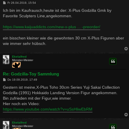
B
Fr 26.04.2019, 15:54
e
i
Ich bin im Kaufrausch,heute ist der: X-Plus Godzilla Gmk by
t
Favorite Sculpters Line,angekommen.
r
a
g
https://www.kaijuaddicts.com/new-x-plus ... -preorder/
ein bisschen kleiner wie die gewohnten 30 cm X-Plus Figuren aber
wie immer sehr hübsch.
Ekelalfred
Monster-Meister
Re: Godzilla-Toy Sammlung
B
Do 19.09.2019, 17:49
e
i
Gestern ist meine,X-Plus Toho 30cm Series Yuji Sakai Collection
t
Godzilla (1991) Hokkaido Landing Version Figur angekommen.
r
a
Bin zufrieden mit der Figur,wie immer.
g
Hier noch ein Video:
https://www.youtube.com/watch?v=uSsHliwEbRM
Ekelalfred
Monster-Meister