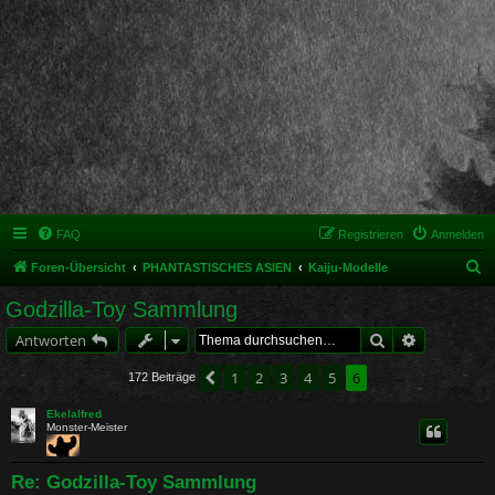
FAQ
Registrieren
Anmelden
S
Foren-Übersicht
PHANTASTISCHES ASIEN
Kaiju-Modelle
u
Godzilla-Toy Sammlung
c
Suche
Erweiterte 
Antworten
h
e
1
2
3
4
5
6
Vorherige
172 Beiträge
Ekelalfred
Monster-Meister
Re: Godzilla-Toy Sammlung