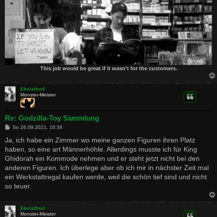
This job would be great if it wasn't for the customers.
Ekelalfred
Monster-Meister
Re: Godzilla-Toy Sammlung
B
So 26.09.2021, 16:38
e
i
Ja, ich habe ein Zimmer wo meine ganzen Figuren ihren Platz
t
haben, so eine art Männerhöhle. Allerdings musste ich für King
r
a
Ghidorah ein Kommode nehmen und er steht jetzt nicht bei den
g
anderen Figuren. Ich überlege aber ob ich mir in nächster Zeit mal
ein Werkstattregal kaufen werde, weil die schön tief sind und nicht
so teuer.
Ekelalfred
Monster-Meister