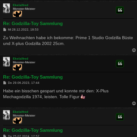
Ekelalfred
Monster-Meister
Re: Godzilla-Toy Sammlung
B
Mi 28.12.2022, 18:53
e
i
Zu Weihnachten habe ich bekomme: Prime 1 Studio Godzilla Büste
t
und X-plus Godzilla 2002 25cm.
r
a
g
Ekelalfred
Monster-Meister
Re: Godzilla-Toy Sammlung
B
Do 29.06.2023, 17:44
e
i
Habe ein bisschen gespart und konnte mir den: X-Plus
t
Mechagodzilla 1974, leisten. Tolle Figur
r
a
g
Ekelalfred
Monster-Meister
Re: Godzilla-Toy Sammlung
B
Do 25.07.2024, 17:57