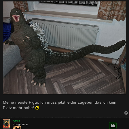
i
t
r
a
g
Meine neuste Figur. Ich muss jetzt leider zugeben das ich kein
Platz mehr habe!
Astro
Kongulaner