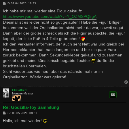
B
Di 07.04.2020, 18:33
e
i
Ich habe mir mal wieder eine Figur gekauft:
t
https://www.youtube.com/watch?v=Y_OZMSPQ5gA
r
a
Diesmal ist es leider nicht so gut gelaufen! Habe die Figur billiger
g
bekommen weil der Orginalkarton nicht mehr da war, soweit sogut.
Dann aber der große schreck als ich die Figur auspackte, die Figur
kaputt, der linke Fuß in 4 Teile gebrochen!
Ich den Verkäufer informiert, der auch seht Nett war und gleich bei
Hermes reklamiert hat, nach langen hin und her ein paar Euro
zurück bekommen. Dann Sekundenkleber gekauf und zusammen
geklebt und meine künstlerisch begabte Tochter
durfte die
bruchstellen übermalen.
Sieht wieder aus wie neu, aber das nächste mal nur im
Orginalkarton. Wieder was gelernt!
Ekelalfred
Monster-Meister
Re: Godzilla-Toy Sammlung
B
So 03.05.2020, 08:51
e
i
Hallo, ich mal wieder!
t
r