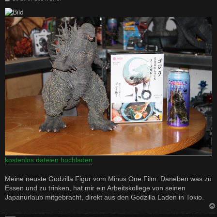
e
i
t
r
a
g
kostenlos dateien hochladen
Meine neuste Godzilla Figur vom Minus One Film. Daneben was zu
Essen und zu trinken, hat mir ein Arbeitskollege von seinen
Japanurlaub mitgebracht, direkt aus den Godzilla Laden in Tokio.