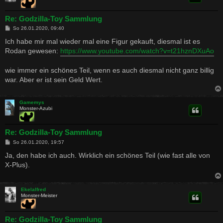
Re: Godzilla-Toy Sammlung
B
So 26.01.2020, 09:40
e
i
Ich habe mir mal wieder mal eine Figur gekauft, diesmal ist es
t
Rodan gewesen:
https://www.youtube.com/watch?v=t21hznDXuAo
r
a
g
wie immer ein schönes Teil, wenn es auch diesmal nicht ganz billig
war. Aber er ist sein Geld Wert.
Gamemys
Monster-Azubi
Re: Godzilla-Toy Sammlung
B
So 26.01.2020, 19:57
e
i
Ja, den habe ich auch. Wirklich ein schönes Teil (wie fast alle von
t
X-Plus).
r
a
g
Ekelalfred
Monster-Meister
Re: Godzilla-Toy Sammlung