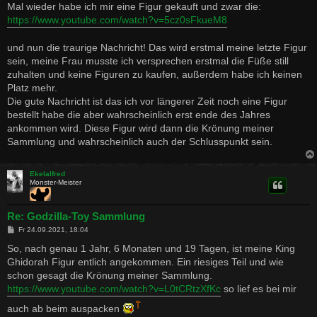
a
Mal wieder habe ich mir eine Figur gekauft und zwar die:
g
https://www.youtube.com/watch?v=5cz0sFkueM8
und nun die traurige Nachricht! Das wird erstmal meine letzte Figur
sein, meine Frau musste ich versprechen erstmal die Füße still
zuhalten und keine Figuren zu kaufen, außerdem habe ich keinen
Platz mehr.
Die gute Nachricht ist das ich vor längerer Zeit noch eine Figur
bestellt habe die aber wahrscheinlich erst ende des Jahres
ankommen wird. Diese Figur wird dann die Krönung meiner
Sammlung und wahrscheinlich auch der Schlusspunkt sein.
Ekelalfred
Monster-Meister
Re: Godzilla-Toy Sammlung
B
Fr 24.09.2021, 18:04
e
i
So, nach genau 1 Jahr, 6 Monaten und 19 Tagen, ist meine King
t
Ghidorah Figur entlich angekommen. Ein riesiges Teil und wie
r
a
schon gesagt die Krönung meiner Sammlung.
g
https://www.youtube.com/watch?v=L0tCRtzXfKc
so lief es bei mir
auch ab beim auspacken